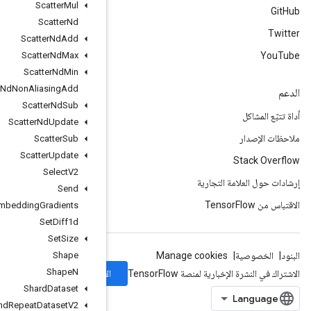
Scatter
Mul
Scatter
Nd
Scatter
Nd
Add
Scatter
Nd
Max
Scatter
Nd
Min
Scatter
Nd
Non
Aliasing
Add
Scatter
Nd
Sub
Scatter
Nd
Update
Scatter
Sub
Scatter
Update
Select
V2
Send
Send
TPUEmbedding
Gradients
Set
Diff1d
Set
Size
Shape
Shape
N
الاشتراك
Shard
Dataset
Shuffle
And
Repeat
Dataset
V2