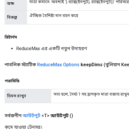
মাত্রা কমাতে. অবশ্যই `[-র‌্যাঙ্ক(ইনপুট), র‌্যাঙ্ক(ইনপুট))` পরি
অক্ষ
dParametersGradAccumDebug
meters
ঐচ্ছিক বৈশিষ্ট্য মান বহন করে
বিকল্প
ametersGradAccumDebug
ers
tersGradAccumDebug
রিটার্নস
ntDescentParameters
entDescentParametersGradAccumDebug
ReduceMax এর একটি নতুন উদাহরণ
পাবলিক স্ট্যাটিক
Reduce
Max
.
Options
keep
Dims
(বুলিয়ান Ke
পরামিতি
সত্য হলে, দৈর্ঘ্য 1 সহ হ্রাসকৃত মাত্রা বজায় রাখু
ডিমস রাখুন
সর্বজনীন
আউটপুট
<T>
আউটপুট
()
কমে যাওয়া টেনসর।