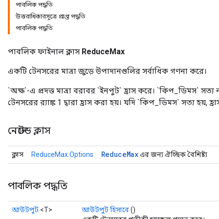
পাবলিক পদ্ধতি
উত্তরাধিকারসূত্রে প্রাপ্ত পদ্ধতি
পাবলিক পদ্ধতি
পাবলিক ফাইনাল ক্লাস
ReduceMax
একটি টেনসরের মাত্রা জুড়ে উপাদানগুলির সর্বাধিক গণনা করে।
`অক্ষ`-এ প্রদত্ত মাত্রা বরাবর `ইনপুট` হ্রাস করে। `কিপ_ডিমস` সত্য না
টেনসরের র‍্যাঙ্ক 1 দ্বারা হ্রাস করা হয়। যদি `কিপ_ডিমস` সত্য হয়, হ্র
নেস্টেড ক্লাস
Reduce
Max
ক্লাস
ReduceMax.Options
এর জন্য ঐচ্ছিক বৈশিষ্ট্য
পাবলিক পদ্ধতি
আউটপুট
<T>
আউটপুট হিসাবে
()