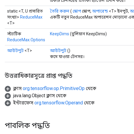
একটি টেনসরের প্রতীকী হ্যান্ডেল প্রদান করে।
static <T, U প্রসারিত
তৈরি করুন
(
স্কোপ
স্কোপ,
অপারেন্ড
<T> ইনপুট,
অপ
সংখ্যা>
ReduceMax
একটি নতুন ReduceMax অপারেশন মোড়ানো একটি 
<T>
স্ট্যাটিক
KeepDims
(বুলিয়ান KeepDims)
ReduceMax.Options
আউটপুট
<T>
আউটপুট
()
কমে যাওয়া টেনসর।
উত্তরাধিকারসূত্রে প্রাপ্ত পদ্ধতি
ক্লাস
org.tensorflow.op.PrimitiveOp
থেকে
java.lang.Object ক্লাস থেকে
ইন্টারফেস
org.tensorflow.Operand
থেকে
পাবলিক পদ্ধতি