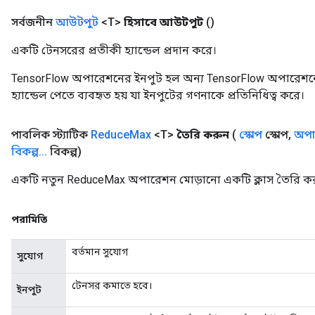
সর্বজনীন
আউটপুট
<T>
হিসাবে আউটপুট
()
একটি টেনসরের প্রতীকী হ্যান্ডেল প্রদান করে।
TensorFlow অপারেশনের ইনপুট হল অন্য TensorFlow অপারেশনে
হ্যান্ডেল পেতে ব্যবহৃত হয় যা ইনপুটের গণনাকে প্রতিনিধিত্ব করে।
sGradAccumDebug
পাবলিক স্ট্যাটিক
Reduce
Max
<T>
তৈরি করুন
(
স্কোপ
স্কোপ
,
অপার
rs
বিকল্প
.
.
.
বিকল্প)
tersGradAccumDebug
rs
একটি নতুন ReduceMax অপারেশন মোড়ানো একটি ক্লাস তৈরি কর
ersGradAccumDebug
Parameters
পরামিতি
GradAccumDebug
বর্তমান সুযোগ
সুযোগ
Parameters
ters
টেনসর কমাতে হবে।
ইনপুট
etersGradAccumDebug
arameters