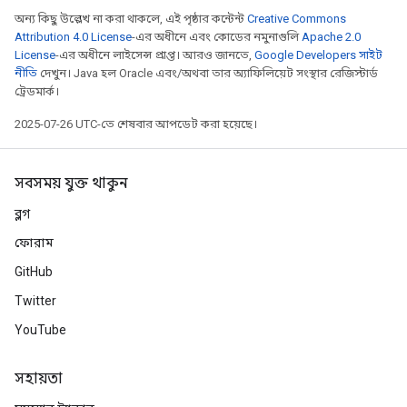
ers
অন্য কিছু উল্লেখ না করা থাকলে, এই পৃষ্ঠার কন্টেন্ট
Creative Commons
tersGradAccumDebug
Attribution 4.0 License
-এর অধীনে এবং কোডের নমুনাগুলি
Apache 2.0
License
-এর অধীনে লাইসেন্স প্রাপ্ত। আরও জানতে,
Google Developers সাইট
ntDescentParameters
নীতি
দেখুন। Java হল Oracle এবং/অথবা তার অ্যাফিলিয়েট সংস্থার রেজিস্টার্ড
entDescentParametersGradAccumDebug
ট্রেডমার্ক।
2025-07-26 UTC-তে শেষবার আপডেট করা হয়েছে।
সবসময় যুক্ত থাকুন
ব্লগ
ফোরাম
GitHub
Twitter
YouTube
সহায়তা