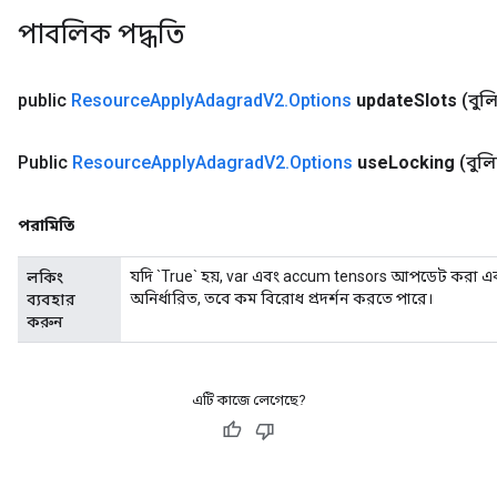
পাবলিক পদ্ধতি
public
Resource
Apply
Adagrad
V2
.
Options
update
Slots
(বুল
sGradAccumDebug
rs
Public
Resource
Apply
Adagrad
V2
.
Options
use
Locking
(বুল
tersGradAccumDebug
rs
ersGradAccumDebug
পরামিতি
Parameters
যদি `True` হয়, var এবং accum tensors আপডেট করা একট
লকিং
অনির্ধারিত, তবে কম বিরোধ প্রদর্শন করতে পারে।
ব্যবহার
GradAccumDebug
করুন
Parameters
ters
etersGradAccumDebug
এটি কাজে লেগেছে?
arameters
dParametersGradAccumDebug
meters
ametersGradAccumDebug