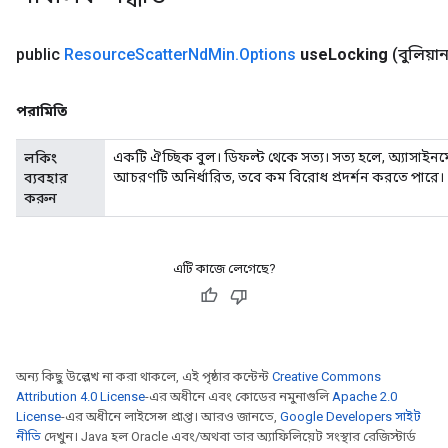
etersGradAccumDebug
arameters
public
Resource
Scatter
Nd
Min
.
Options
use
Locking
(বুলিয়
dParametersGradAccumDebug
meters
ametersGradAccumDebug
পরামিতি
ers
tersGradAccumDebug
একটি ঐচ্ছিক বুল। ডিফল্ট থেকে সত্য। সত্য হলে, অ্যাসাইনমেন
লকিং
ntDescentParameters
আচরণটি অনির্ধারিত, তবে কম বিরোধ প্রদর্শন করতে পারে।
ব্যবহার
করুন
entDescentParametersGradAccumDebug
এটি কাজে লেগেছে?
অন্য কিছু উল্লেখ না করা থাকলে, এই পৃষ্ঠার কন্টেন্ট
Creative Commons
Attribution 4.0 License
-এর অধীনে এবং কোডের নমুনাগুলি
Apache 2.0
License
-এর অধীনে লাইসেন্স প্রাপ্ত। আরও জানতে,
Google Developers সাইট
নীতি
দেখুন। Java হল Oracle এবং/অথবা তার অ্যাফিলিয়েট সংস্থার রেজিস্টার্ড