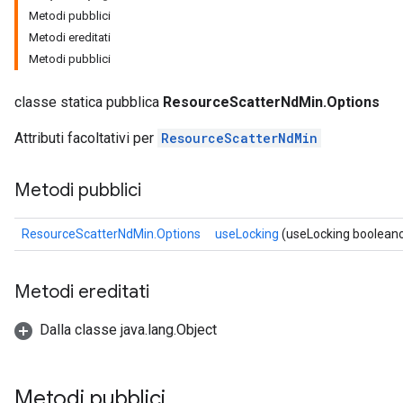
Metodi pubblici
Metodi ereditati
Metodi pubblici
classe statica pubblica
ResourceScatterNdMin.Options
Attributi facoltativi per
ResourceScatterNdMin
Metodi pubblici
sGradAccumDebug
rs
ResourceScatterNdMin.Options
useLocking
(useLocking boolean
tersGradAccumDebug
rs
ersGradAccumDebug
Metodi ereditati
Parameters
Dalla classe java.lang.Object
GradAccumDebug
Parameters
ters
Metodi pubblici