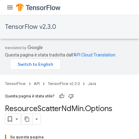
TensorFlow v2.3.0
Questa pagina è stata tradotta dall'
API Cloud Translation
.
TensorFlow
API
TensorFlow v2.3.0
Java
Questa pagina è stata utile?
Resource
Scatter
Nd
Min
.
Options
Su questa pagina