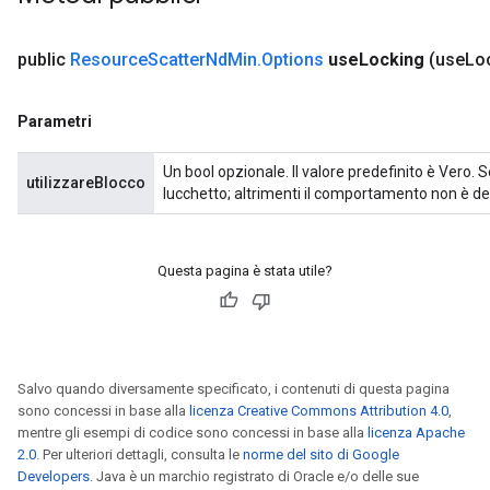
etersGradAccumDebug
arameters
public
Resource
Scatter
Nd
Min
.
Options
use
Locking
(use
Lo
dParametersGradAccumDebug
meters
ametersGradAccumDebug
Parametri
ers
tersGradAccumDebug
Un bool opzionale. Il valore predefinito è Vero.
utilizzareBlocco
ntDescentParameters
lucchetto; altrimenti il ​​comportamento non è 
entDescentParametersGradAccumDebug
Questa pagina è stata utile?
Salvo quando diversamente specificato, i contenuti di questa pagina
sono concessi in base alla
licenza Creative Commons Attribution 4.0
,
mentre gli esempi di codice sono concessi in base alla
licenza Apache
2.0
. Per ulteriori dettagli, consulta le
norme del sito di Google
Developers
. Java è un marchio registrato di Oracle e/o delle sue