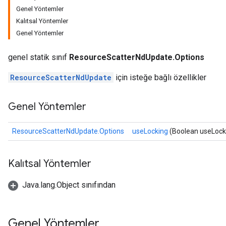
Genel Yöntemler
Kalıtsal Yöntemler
Genel Yöntemler
genel statik sınıf
ResourceScatterNdUpdate.Options
ResourceScatterNdUpdate
için isteğe bağlı özellikler
sGradAccumDebug
rs
Genel Yöntemler
tersGradAccumDebug
rs
ResourceScatterNdUpdate.Options
useLocking
(Boolean useLock
ersGradAccumDebug
Parameters
Kalıtsal Yöntemler
GradAccumDebug
Parameters
Java.lang.Object sınıfından
ters
etersGradAccumDebug
arameters
Genel Yöntemler