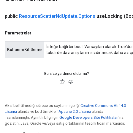
dParametersGradAccumDebug
meters
public
Resource
Scatter
Nd
Update
.
Options
use
Locking
(Bo
ametersGradAccumDebug
ers
tersGradAccumDebug
Parametreler
ntDescentParameters
entDescentParametersGradAccumDebug
İsteğe bağlı bir bool. Varsayılan olarak True'dur.
KullanımKilitleme
takdirde davranış tanımsızdır ancak daha az çe
Bu size yardımcı oldu mu?
Aksi belirtilmediği sürece bu sayfanın içeriği
Creative Commons Atıf 4.0
Lisansı
altında ve kod örnekleri
Apache 2.0 Lisansı
altında
lisanslanmıştır. Ayrıntılı bilgi için
Google Developers Site Politikaları
'na
göz atın. Java, Oracle ve/veya satış ortaklarının tescilli ticari markasıdır.