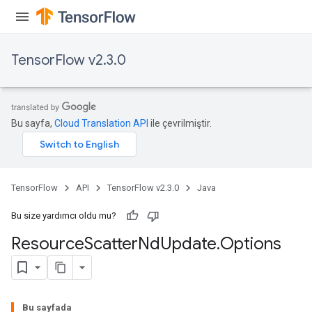
TensorFlow v2.3.0
Bu sayfa,
Cloud Translation API
ile çevrilmiştir.
TensorFlow
API
TensorFlow v2.3.0
Java
Bu size yardımcı oldu mu?
Resource
Scatter
Nd
Update
.
Options
Bu sayfada