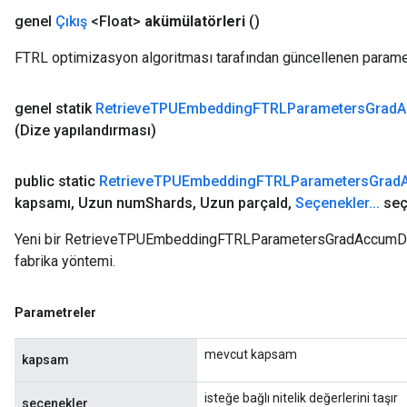
genel
Çıkış
<Float>
akümülatörleri
()
FTRL optimizasyon algoritması tarafından güncellenen paramet
genel statik
Retrieve
TPUEmbedding
FTRLParameters
Grad
A
(Dize yapılandırması)
public static
Retrieve
TPUEmbedding
FTRLParameters
Grad
kapsamı
,
Uzun num
Shards
,
Uzun parça
Id
,
Seçenekler
.
.
.
seç
Yeni bir RetrieveTPUEmbeddingFTRLParametersGradAccumDebug
fabrika yöntemi.
Parametreler
mevcut kapsam
kapsam
isteğe bağlı nitelik değerlerini taşır
seçenekler