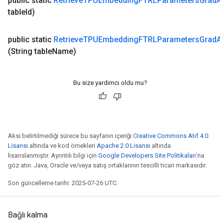
public static
Retrieve
TPUEmbedding
FTRLParameters
Grad
table
Id)
public static
Retrieve
TPUEmbedding
FTRLParameters
Grad
(String table
Name)
Bu size yardımcı oldu mu?
Aksi belirtilmediği sürece bu sayfanın içeriği
Creative Commons Atıf 4.0
Lisansı
altında ve kod örnekleri
Apache 2.0 Lisansı
altında
lisanslanmıştır. Ayrıntılı bilgi için
Google Developers Site Politikaları
'na
göz atın. Java, Oracle ve/veya satış ortaklarının tescilli ticari markasıdır.
Son güncelleme tarihi: 2025-07-26 UTC.
Bağlı kalma