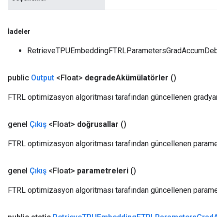
İadeler
RetrieveTPUEmbeddingFTRLParametersGradAccumDebug'
public
Output
<Float>
degrade
Akümülatörler
()
FTRL optimizasyon algoritması tarafından güncellenen gradyan_b
genel
Çıkış
<Float>
doğrusallar
()
FTRL optimizasyon algoritması tarafından güncellenen paramet
genel
Çıkış
<Float>
parametreleri
()
FTRL optimizasyon algoritması tarafından güncellenen paramet