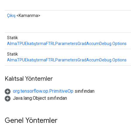
Çıkış
<Kamanma>
Statik
AlmaTPUEkatıştırmaFTRLParametersGradAccumDebug.Options
Statik
AlmaTPUEkatıştırmaFTRLParametersGradAccumDebug.Options
Kalıtsal Yöntemler
org.tensorflow.op.PrimitiveOp
sınıfından
Java.lang.Object sınıfından
Genel Yöntemler