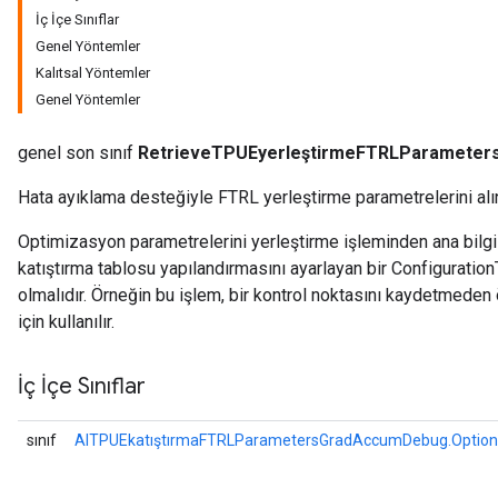
İç İçe Sınıflar
Genel Yöntemler
Parameters
Kalıtsal Yöntemler
ters
Genel Yöntemler
etersGradAccumDebug
arameters
genel son sınıf
RetrieveTPUEyerleştirmeFTRLParamete
dParametersGradAccumDebug
meters
Hata ayıklama desteğiyle FTRL yerleştirme parametrelerini alı
ametersGradAccumDebug
ers
Optimizasyon parametrelerini yerleştirme işleminden ana bilgi
tersGradAccumDebug
katıştırma tablosu yapılandırmasını ayarlayan bir Configura
ntDescentParameters
olmalıdır. Örneğin bu işlem, bir kontrol noktasını kaydetmede
entDescentParametersGradAccumDebug
için kullanılır.
İç İçe Sınıflar
sınıf
AlTPUEkatıştırmaFTRLParametersGradAccumDebug.Option