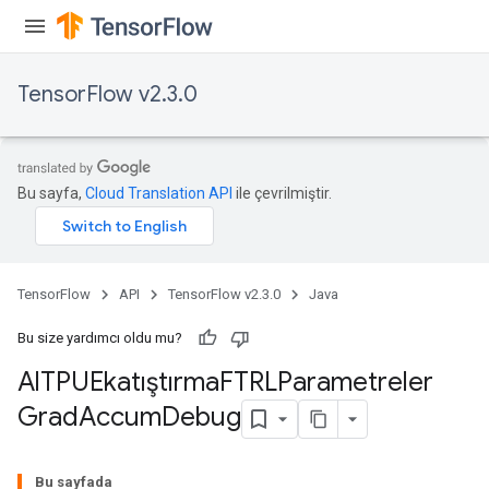
TensorFlow v2.3.0
Bu sayfa,
Cloud Translation API
ile çevrilmiştir.
sGradAccumDebug
TensorFlow
API
TensorFlow v2.3.0
Java
rs
tersGradAccumDebug
Bu size yardımcı oldu mu?
rs
Al
TPUEkatıştırma
FTRLParametreler
ersGradAccumDebug
Grad
Accum
Debug
Parameters
GradAccumDebug
Bu sayfada