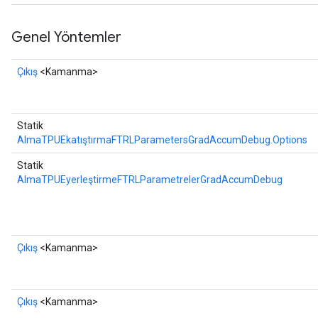
Genel Yöntemler
Çıkış
<Kamanma>
Statik
AlmaTPUEkatıştırmaFTRLParametersGradAccumDebug.Options
Statik
AlmaTPUEyerleştirmeFTRLParametrelerGradAccumDebug
Çıkış
<Kamanma>
Çıkış
<Kamanma>