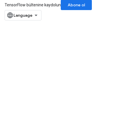
Abone ol
TensorFlow bültenine kaydolun