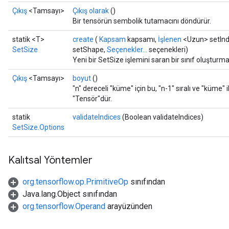
Çıkış
<Tamsayı>
Çıkış olarak
()
Bir tensörün sembolik tutamacını döndürür.
statik <T>
create
(
Kapsam
kapsamı,
İşlenen
<Uzun> setInd
SetSize
setShape,
Seçenekler...
seçenekleri)
Yeni bir SetSize işlemini saran bir sınıf oluşturma
Çıkış
<Tamsayı>
boyut
()
"n" dereceli "küme" için bu, "n-1" sıralı ve "küme" i
"Tensör"dür.
statik
validateIndices
(Boolean validateIndices)
SetSize.Options
Kalıtsal Yöntemler
org.tensorflow.op.PrimitiveOp
sınıfından
Java.lang.Object sınıfından
org.tensorflow.Operand
arayüzünden