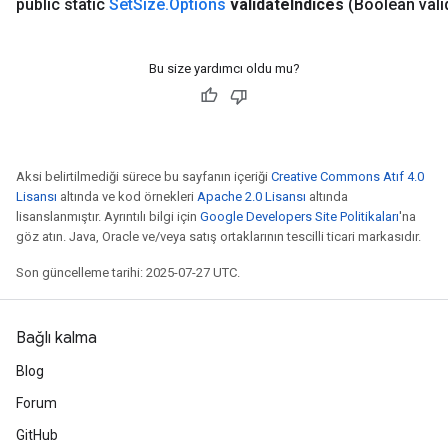
public static
Set
Size
.
Options
validate
Indices
(Boolean vali
Bu size yardımcı oldu mu?
Aksi belirtilmediği sürece bu sayfanın içeriği
Creative Commons Atıf 4.0
Lisansı
altında ve kod örnekleri
Apache 2.0 Lisansı
altında
lisanslanmıştır. Ayrıntılı bilgi için
Google Developers Site Politikaları
'na
göz atın. Java, Oracle ve/veya satış ortaklarının tescilli ticari markasıdır.
Son güncelleme tarihi: 2025-07-27 UTC.
Bağlı kalma
Blog
Forum
GitHub