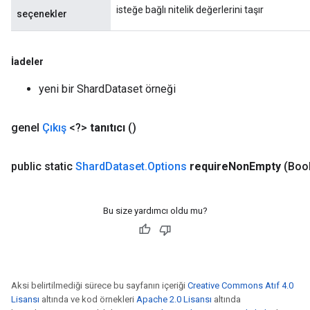
isteğe bağlı nitelik değerlerini taşır
seçenekler
İadeler
yeni bir ShardDataset örneği
genel
Çıkış
<?>
tanıtıcı
()
public static
Shard
Dataset
.
Options
require
Non
Empty
(Boo
Bu size yardımcı oldu mu?
Aksi belirtilmediği sürece bu sayfanın içeriği
Creative Commons Atıf 4.0
Lisansı
altında ve kod örnekleri
Apache 2.0 Lisansı
altında