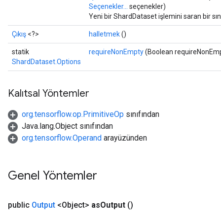
Seçenekler...
seçenekler)
Yeni bir ShardDataset işlemini saran bir sı
Çıkış
<?>
halletmek
()
statik
requireNonEmpty
(Boolean requireNonEm
ShardDataset.Options
Kalıtsal Yöntemler
org.tensorflow.op.PrimitiveOp
sınıfından
Java.lang.Object sınıfından
org.tensorflow.Operand
arayüzünden
Genel Yöntemler
public
Output
<Object>
as
Output
()