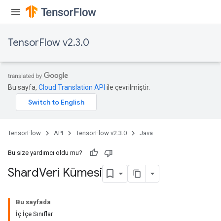
TensorFlow v2.3.0
Bu sayfa,
Cloud Translation API
ile çevrilmiştir.
TensorFlow
API
TensorFlow v2.3.0
Java
Bu size yardımcı oldu mu?
Shard
Veri Kümesi
Bu sayfada
İç İçe Sınıflar