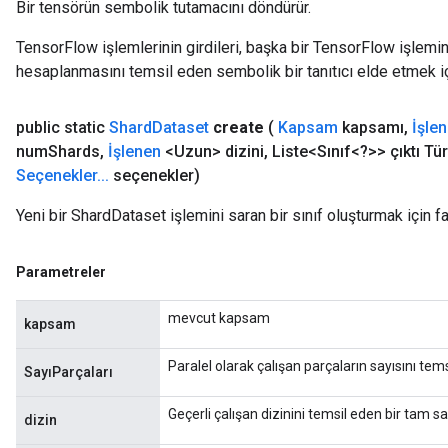
Bir tensörün sembolik tutamacını döndürür.
TensorFlow işlemlerinin girdileri, başka bir TensorFlow işleminin
hesaplanmasını temsil eden sembolik bir tanıtıcı elde etmek için
public static
Shard
Dataset
create
(
Kapsam
kapsamı
,
İşle
num
Shards
,
İşlenen
<Uzun> dizini
,
Liste<Sınıf<?>> çıktı Tür
Seçenekler
.
.
.
seçenekler)
Yeni bir ShardDataset işlemini saran bir sınıf oluşturmak için f
Parametreler
mevcut kapsam
kapsam
Paralel olarak çalışan parçaların sayısını tems
SayıParçaları
Geçerli çalışan dizinini temsil eden bir tam sa
dizin