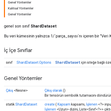
Genel Yöntemler
Kalıtsal Yöntemler
Genel Yöntemler
genel son sınıf
ShardDataset
Bu veri kümesinin yalnızca 1/`parça_sayısı`nı içeren bir "Veri 
İç İçe Sınıflar
Shard
Dataset
sınıf
ShardDataset.Options
için isteğe bağlı öze
Genel Yöntemler
Çıkış
<Nesne>
Çıkış olarak
()
Bir tensörün sembolik tutamacını döndürür
statik
ShardDataset
create
(
Kapsam
kapsamı,
İşlenen
<?> inp
İşlenen
<Uzun> dizini, Liste<Sınıf<?>> çıktı 