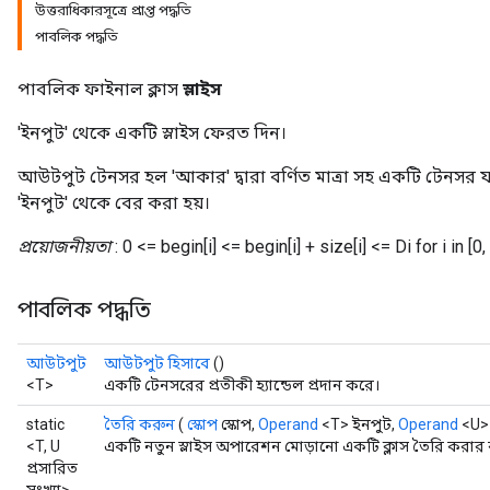
উত্তরাধিকারসূত্রে প্রাপ্ত পদ্ধতি
পাবলিক পদ্ধতি
পাবলিক ফাইনাল ক্লাস
স্লাইস
'ইনপুট' থেকে একটি স্লাইস ফেরত দিন।
আউটপুট টেনসর হল 'আকার' দ্বারা বর্ণিত মাত্রা সহ একটি টেনসর
'ইনপুট' থেকে বের করা হয়।
প্রয়োজনীয়তা
: 0 <= begin[i] <= begin[i] + size[i] <= Di for i in [0,
পাবলিক পদ্ধতি
আউটপুট
আউটপুট হিসাবে
()
<T>
একটি টেনসরের প্রতীকী হ্যান্ডেল প্রদান করে।
static
তৈরি করুন
(
স্কোপ
স্কোপ,
Operand
<T> ইনপুট,
Operand
<U> 
<T, U
একটি নতুন স্লাইস অপারেশন মোড়ানো একটি ক্লাস তৈরি করার 
প্রসারিত