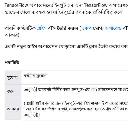
TensorFlow অপারেশনের ইনপুট হল অন্য TensorFlow অপারেশনে
হ্যান্ডেল পেতে ব্যবহৃত হয় যা ইনপুটের গণনাকে প্রতিনিধিত্ব করে।
পাবলিক স্ট্যাটিক
স্লাইস
<T>
তৈরি করুন
(
স্কোপ
স্কোপ
,
অপারেন্ড
<T
আকার)
একটি নতুন স্লাইস অপারেশন মোড়ানো একটি ক্লাস তৈরি করার কার
পরামিতি
বর্তমান সুযোগ
সুযোগ
begin[i] অফসেট নির্দিষ্ট করে 'ইনপুট'-এর 'i'th ডাইমেনশনে যা থ
শুরু
size[i] স্লাইস করার জন্য 'ইনপুট'-এর 'i'th মাত্রার উপাদানের সংখ্য
আকার
i-এর বাকি সব উপাদান স্লাইসে অন্তর্ভুক্ত করা হয় (অর্থাৎ এটি আকা
begin[i])।