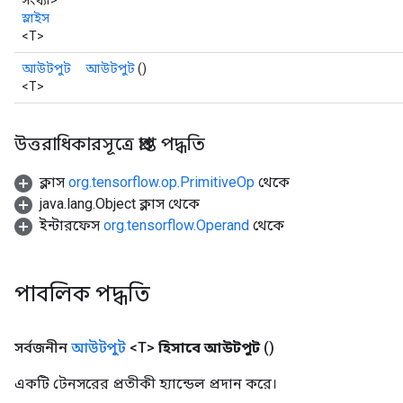
সংখ্যা>
স্লাইস
<T>
আউটপুট
আউটপুট
()
<T>
উত্তরাধিকারসূত্রে প্রাপ্ত পদ্ধতি
ক্লাস
org.tensorflow.op.PrimitiveOp
থেকে
java.lang.Object ক্লাস থেকে
ইন্টারফেস
org.tensorflow.Operand
থেকে
পাবলিক পদ্ধতি
সর্বজনীন
আউটপুট
<T>
হিসাবে আউটপুট
()
একটি টেনসরের প্রতীকী হ্যান্ডেল প্রদান করে।