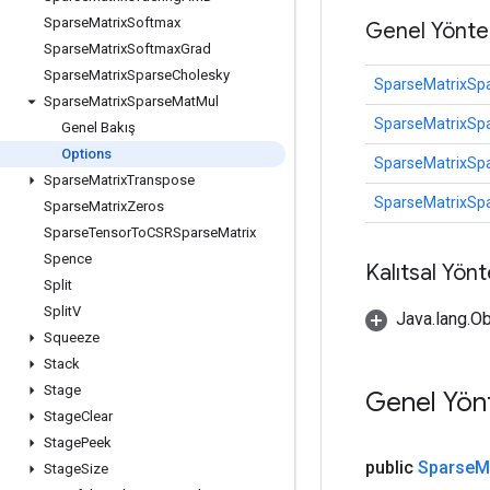
Sparse
Matrix
Softmax
Genel Yönte
Sparse
Matrix
Softmax
Grad
Sparse
Matrix
Sparse
Cholesky
SparseMatrixSp
Sparse
Matrix
Sparse
Mat
Mul
SparseMatrixSp
Genel Bakış
Options
SparseMatrixSp
Sparse
Matrix
Transpose
SparseMatrixSp
Sparse
Matrix
Zeros
Sparse
Tensor
To
CSRSparse
Matrix
Spence
Kalıtsal Yön
Split
Split
V
Java.lang.Ob
Squeeze
Stack
Stage
Genel Yön
Stage
Clear
Stage
Peek
public
Sparse
M
Stage
Size