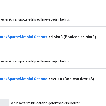
n eşlenik transpoze edilip edilmeyeceğini belirtir.
atrix
Sparse
Mat
Mul
.
Options
adjoint
B
(Boolean adjoint
B)
n eşlenik transpoze edilip edilmeyeceğini belirtir.
atrix
Sparse
Mat
Mul
.
Options
devrik
A
(Boolean devrik
A)
'a'nın aktarımının gerekip gerekmediğini belirtir.