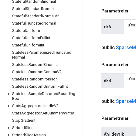
Stateful
Random
Binomial
Stateful
Standard
Normal
Parametreler
Stateful
Standard
Normal
V2
Stateful
Truncated
Normal
'a'nı
ekA
Stateful
Uniform
Stateful
Uniform
Full
Int
Stateful
Uniform
Int
public
Sparse
M
Stateless
Parameterized
Truncated
Normal
Parametreler
Stateless
Random
Binomial
Stateless
Random
Gamma
V2
'b'ni
Stateless
Random
Poisson
ekB
Stateless
Random
Uniform
Full
Int
Stateless
Sample
Distorted
Bounding
Box
public
Sparse
M
Stats
Aggregator
Handle
V2
Stats
Aggregator
Set
Summary
Writer
Parametreler
Stop
Gradient
Strided
Slice
A'yı devrik
Strided
Slice
Assign