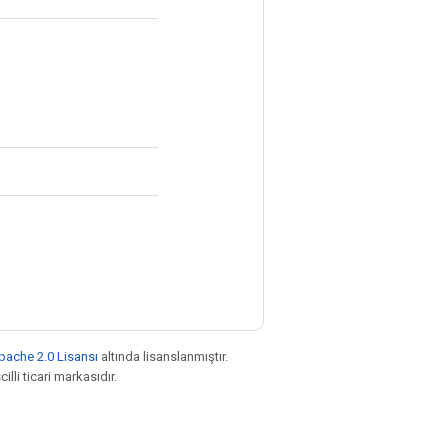
pache 2.0 Lisansı
altında lisanslanmıştır.
illi ticari markasıdır.