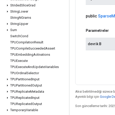
Strided
Slice
Grad
String
Lower
public
Sparse
M
String
NGrams
String
Upper
Sum
Parametreler
Switch
Cond
TPUCompilation
Result
devrik B
TPUCompile
Succeeded
Assert
TPUEmbedding
Activations
TPUExecute
TPUExecute
And
Update
Variables
TPUOrdinal
Selector
TPUPartitioned
Input
TPUPartitioned
Output
Aksi belirtilmediği sürece 
TPUReplicate
Metadata
Ayrıntılı bilgi için
Google Dev
TPUReplicated
Input
TPUReplicated
Output
Son güncelleme tarihi: 202
Temporary
Variable