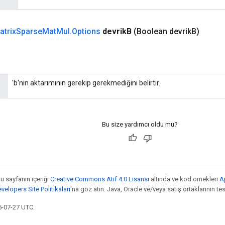
atrix
Sparse
Mat
Mul
.
Options
devrik
B
(Boolean devrik
B)
'b'nin aktarımının gerekip gerekmediğini belirtir.
Bu size yardımcı oldu mu?
bu sayfanın içeriği
Creative Commons Atıf 4.0 Lisansı
altında ve kod örnekleri
A
elopers Site Politikaları
'na göz atın. Java, Oracle ve/veya satış ortaklarının tesc
5-07-27 UTC.