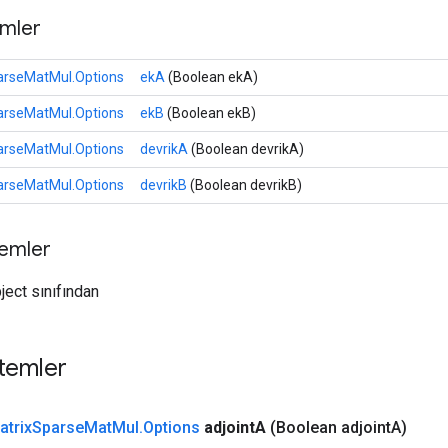
mler
arseMatMul.Options
ekA
(Boolean ekA)
arseMatMul.Options
ekB
(Boolean ekB)
arseMatMul.Options
devrikA
(Boolean devrikA)
arseMatMul.Options
devrikB
(Boolean devrikB)
temler
ject sınıfından
temler
atrix
Sparse
Mat
Mul
.
Options
adjoint
A
(Boolean adjoint
A)