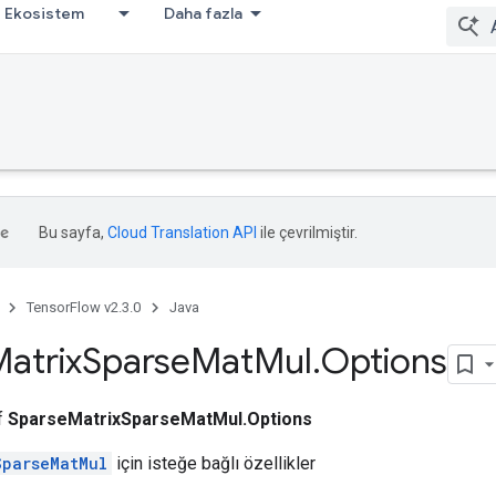
Ekosistem
Daha fazla
Bu sayfa,
Cloud Translation API
ile çevrilmiştir.
TensorFlow v2.3.0
Java
atrix
Sparse
Mat
Mul
.
Options
ıf
SparseMatrixSparseMatMul.Options
SparseMatMul
için isteğe bağlı özellikler