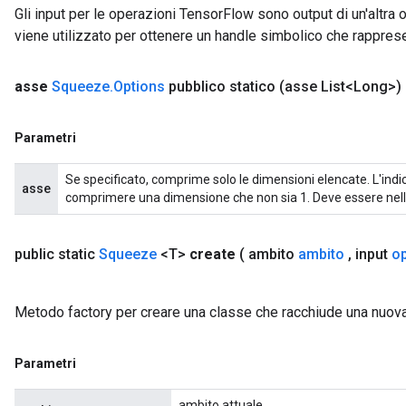
Gli input per le operazioni TensorFlow sono output di un'alt
viene utilizzato per ottenere un handle simbolico che rappresent
asse
Squeeze
.
Options
pubblico statico
(asse List<Long>)
Parametri
Se specificato, comprime solo le dimensioni elencate. L'indic
asse
comprimere una dimensione che non sia 1. Deve essere nell'in
public static
Squeeze
<T>
create
( ambito
ambito
,
input
o
Metodo factory per creare una classe che racchiude una nuo
Parametri
ambito attuale