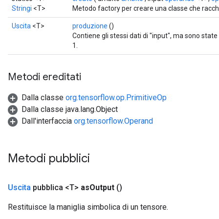
Stringi
<T>
Metodo factory per creare una classe che rac
Uscita
<T>
produzione
()
Contiene gli stessi dati di "input", ma sono sta
1.
Metodi ereditati
Dalla classe
org.tensorflow.op.PrimitiveOp
Dalla classe java.lang.Object
Dall'interfaccia
org.tensorflow.Operand
Metodi pubblici
Uscita
pubblica <T>
as
Output
()
Restituisce la maniglia simbolica di un tensore.