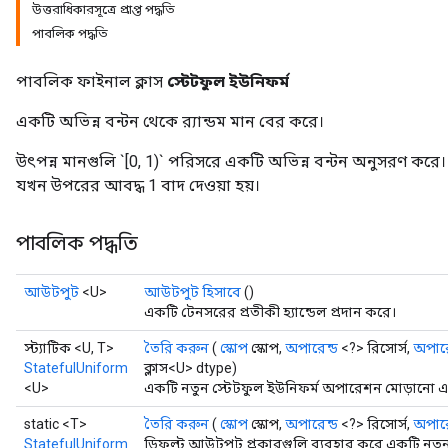
উত্তরাধিকারসূত্রে প্রাপ্ত পদ্ধতি
পাবলিক পদ্ধতি
পাবলিক ফাইনাল ক্লাস
স্টেটফুল ইউনিফর্ম
একটি অভিন্ন বন্টন থেকে র‍্যান্ডম মান বের করে।
উৎপন্ন মানগুলি `[0, 1)` পরিসরে একটি অভিন্ন বন্টন অনুসরণ করে। নিম্ন
যখন উপরের আবদ্ধ 1 বাদ দেওয়া হয়।
পাবলিক পদ্ধতি
আউটপুট
<U>
আউটপুট হিসাবে
()
একটি টেনসরের প্রতীকী হ্যান্ডেল প্রদান করে।
স্ট্যাটিক <U, T>
তৈরি করুন
(
স্কোপ
স্কোপ,
অপারেন্ড
<?> রিসোর্স,
অপারে
StatefulUniform
ক্লাস<U> dtype)
<U>
একটি নতুন স্টেটফুল ইউনিফর্ম অপারেশন মোড়ানো এক
static <T>
তৈরি করুন
(
স্কোপ
স্কোপ,
অপারেন্ড
<?> রিসোর্স,
অপারে
StatefulUniform
ডিফল্ট আউটপুট প্রকারগুলি ব্যবহার করে একটি নতুন