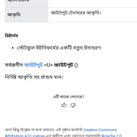
অ্যালগরিদম
আউটপুট টেনসরের আকৃতি।
আকৃতি
রিটার্নস
স্টেটফুল ইউনিফর্মের একটি নতুন উদাহরণ
সর্বজনীন
আউটপুট
<U>
আউটপুট
()
নির্দিষ্ট আকৃতি সহ র্যান্ডম মান।
এটি কাজে লেগেছে?
অন্য কিছু উল্লেখ না করা থাকলে, এই পৃষ্ঠার কন্টেন্ট
Creative Commons
Attribution 4.0 License
-এর অধীনে এবং কোডের নমুনাগুলি
Apache 2.0