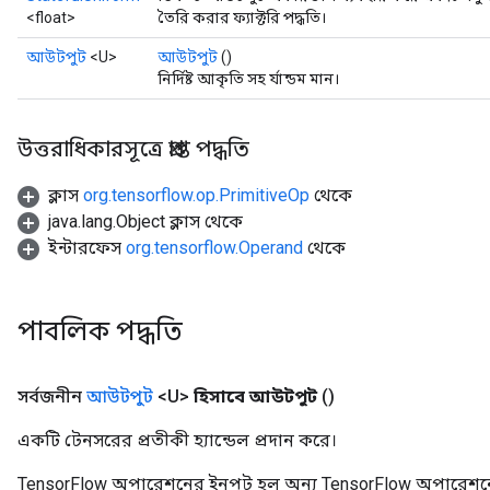
<float>
তৈরি করার ফ্যাক্টরি পদ্ধতি।
আউটপুট
<U>
আউটপুট
()
নির্দিষ্ট আকৃতি সহ র্যান্ডম মান।
উত্তরাধিকারসূত্রে প্রাপ্ত পদ্ধতি
ক্লাস
org.tensorflow.op.PrimitiveOp
থেকে
java.lang.Object ক্লাস থেকে
ইন্টারফেস
org.tensorflow.Operand
থেকে
পাবলিক পদ্ধতি
সর্বজনীন
আউটপুট
<U>
হিসাবে আউটপুট
()
একটি টেনসরের প্রতীকী হ্যান্ডেল প্রদান করে।
TensorFlow অপারেশনের ইনপুট হল অন্য TensorFlow অপারেশনে