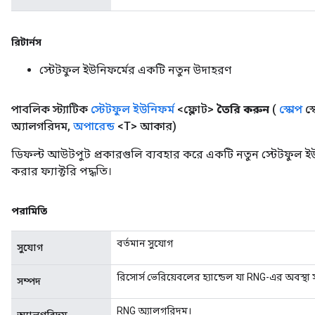
রিটার্নস
স্টেটফুল ইউনিফর্মের একটি নতুন উদাহরণ
পাবলিক স্ট্যাটিক
স্টেটফুল ইউনিফর্ম
<ফ্লোট>
তৈরি করুন
(
স্কোপ
স্
অ্যালগরিদম
,
অপারেন্ড
<T> আকার)
ডিফল্ট আউটপুট প্রকারগুলি ব্যবহার করে একটি নতুন স্টেটফুল ই
করার ফ্যাক্টরি পদ্ধতি।
পরামিতি
বর্তমান সুযোগ
সুযোগ
রিসোর্স ভেরিয়েবলের হ্যান্ডেল যা RNG-এর অবস্থা 
সম্পদ
RNG অ্যালগরিদম।