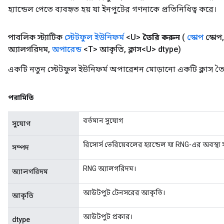
হ্যান্ডেল পেতে ব্যবহৃত হয় যা ইনপুটের গণনাকে প্রতিনিধিত্ব করে।
পাবলিক স্ট্যাটিক
স্টেটফুল ইউনিফর্ম
<U>
তৈরি করুন
(
স্কোপ
স্কোপ
,
অ্যালগরিদম
,
অপারেন্ড
<T> আকৃতি
,
ক্লাস<U> dtype)
একটি নতুন স্টেটফুল ইউনিফর্ম অপারেশন মোড়ানো একটি ক্লাস তৈ
পরামিতি
বর্তমান সুযোগ
সুযোগ
রিসোর্স ভেরিয়েবলের হ্যান্ডেল যা RNG-এর অবস্থা 
সম্পদ
RNG অ্যালগরিদম।
অ্যালগরিদম
আউটপুট টেনসরের আকৃতি।
আকৃতি
আউটপুট প্রকার।
dtype