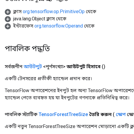
ক্লাস
org.tensorflow.op.PrimitiveOp
থেকে
java.lang.Object ক্লাস থেকে
ইন্টারফেস
org.tensorflow.Operand
থেকে
পাবলিক পদ্ধতি
সর্বজনীন
আউটপুট
<পূর্ণসংখ্যা>
আউটপুট হিসাবে
()
একটি টেনসরের প্রতীকী হ্যান্ডেল প্রদান করে।
TensorFlow অপারেশনের ইনপুট হল অন্য TensorFlow অপারেশনে
হ্যান্ডেল পেতে ব্যবহৃত হয় যা ইনপুটের গণনাকে প্রতিনিধিত্ব করে।
পাবলিক স্ট্যাটিক
Tensor
Forest
Tree
Size
তৈরি করুন
(
স্কোপ
স্ক
একটি নতুন TensorForestTreeSize অপারেশন মোড়ানো একটি ক্ল