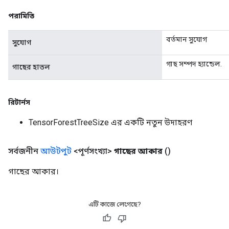
পরামিতি
বর্তমান সুযোগ
সুযোগ
গাছ সম্পদ হ্যান্ডেল.
গাছের হাতল
রিটার্নস
TensorForestTreeSize এর একটি নতুন উদাহরণ
সর্বজনীন
আউটপুট
<পূর্ণসংখ্যা>
গাছের আকার
()
গাছের আকার।
এটি কাজে লেগেছে?