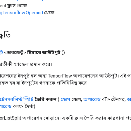
ect ক্লাস থেকে
g.tensorflow.Operand
থেকে
্ধতি
ট
<অবজেক্ট>
হিসাবে আউটপুট
()
তীকী হ্যান্ডেল প্রদান করে।
রেশনের ইনপুট হল অন্য TensorFlow অপারেশনের আউটপুট। এই পদ্
্যবহৃত হয় যা ইনপুটের গণনাকে প্রতিনিধিত্ব করে।
টেনসরলিস্ট স্প্লিট
তৈরি করুন
(
স্কোপ
স্কোপ
,
অপারেন্ড
<T> টেনসর
,
অ
ারেন্ড
<লং> দৈর্ঘ্য)
rListSplit অপারেশন মোড়ানো একটি ক্লাস তৈরি করার কারখানা পদ্