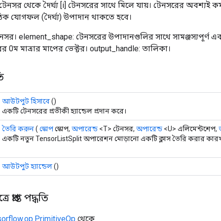
টেনসর থেকে দৈর্ঘ্য [i] টেনসরের সাথে মিলে যায়। টেনসরের অবশ্যই কমপক
িক যোগফল (দৈর্ঘ্য) উপাদান থাকতে হবে।
নসর। element_shape: টেনসরের উপাদানগুলির সাথে সামঞ্জস্যপূর্ণ একট
র 0ম মাত্রার মাপের ভেক্টর। output_handle: তালিকা।
ি
আউটপুট হিসাবে
()
একটি টেনসরের প্রতীকী হ্যান্ডেল প্রদান করে।
তৈরি করুন
(
স্কোপ
স্কোপ,
অপারেন্ড
<T> টেনসর,
অপারেন্ড
<U> এলিমেন্টশেপ,
একটি নতুন TensorListSplit অপারেশন মোড়ানো একটি ক্লাস তৈরি করার কারখা
আউটপুট হ্যান্ডেল
()
 প্রাপ্ত পদ্ধতি
sorflow.op.PrimitiveOp
থেকে