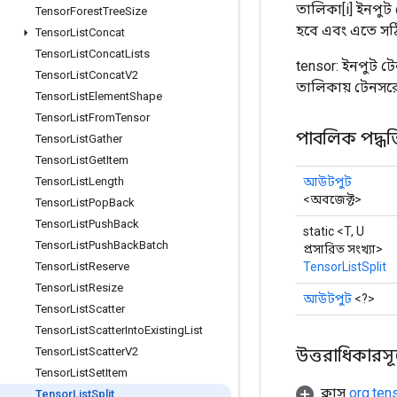
তালিকা[i] ইনপুট 
Tensor
Forest
Tree
Size
হবে এবং এতে সঠ
Tensor
List
Concat
Tensor
List
Concat
Lists
tensor: ইনপুট টে
Tensor
List
Concat
V2
তালিকায় টেনসরে
Tensor
List
Element
Shape
Tensor
List
From
Tensor
পাবলিক পদ্ধত
Tensor
List
Gather
Tensor
List
Get
Item
আউটপুট
Tensor
List
Length
<অবজেক্ট>
Tensor
List
Pop
Back
Tensor
List
Push
Back
static <T, U
Tensor
List
Push
Back
Batch
প্রসারিত সংখ্যা>
TensorListSplit
Tensor
List
Reserve
Tensor
List
Resize
আউটপুট
<?>
Tensor
List
Scatter
Tensor
List
Scatter
Into
Existing
List
উত্তরাধিকারসূত্রে
Tensor
List
Scatter
V2
Tensor
List
Set
Item
ক্লাস
org.ten
Tensor
List
Split