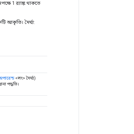
্ষে 1 র‍্যাঙ্ক থাকতে
ি আকৃতি। দৈর্ঘ্য:
অপারেন্ড
<লং> দৈর্ঘ্য)
না পদ্ধতি।