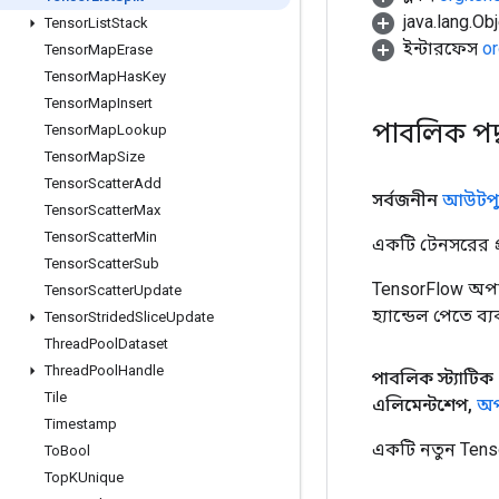
java.lang.Obj
Tensor
List
Stack
ইন্টারফেস
or
Tensor
Map
Erase
Tensor
Map
Has
Key
Tensor
Map
Insert
পাবলিক পদ
Tensor
Map
Lookup
Tensor
Map
Size
Tensor
Scatter
Add
সর্বজনীন
আউটপু
Tensor
Scatter
Max
Tensor
Scatter
Min
একটি টেনসরের প্র
Tensor
Scatter
Sub
TensorFlow অপা
Tensor
Scatter
Update
হ্যান্ডেল পেতে ব
Tensor
Strided
Slice
Update
Thread
Pool
Dataset
Thread
Pool
Handle
পাবলিক স্ট্যাটিক
Tile
এলিমেন্টশেপ
,
অপ
Timestamp
একটি নতুন Tenso
To
Bool
Top
KUnique