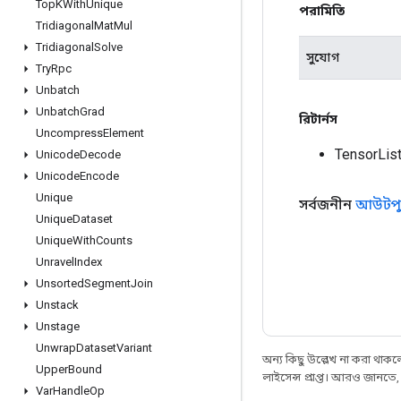
Top
KWith
Unique
পরামিতি
Tridiagonal
Mat
Mul
Tridiagonal
Solve
সুযোগ
Try
Rpc
Unbatch
Unbatch
Grad
রিটার্নস
Uncompress
Element
TensorLis
Unicode
Decode
Unicode
Encode
Unique
সর্বজনীন
আউটপু
Unique
Dataset
Unique
With
Counts
Unravel
Index
Unsorted
Segment
Join
Unstack
Unstage
Unwrap
Dataset
Variant
অন্য কিছু উল্লেখ না করা থাকলে,
Upper
Bound
লাইসেন্স প্রাপ্ত। আরও জানতে
Var
Handle
Op