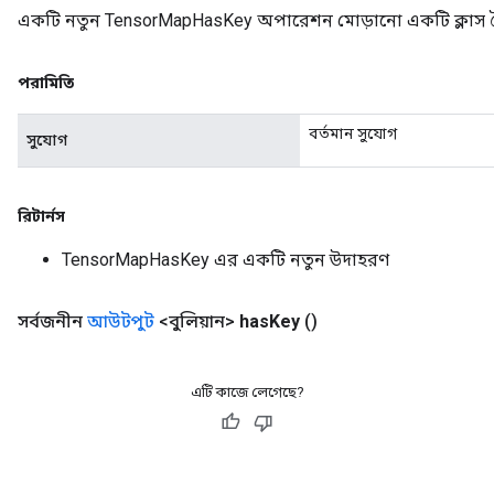
একটি নতুন TensorMapHasKey অপারেশন মোড়ানো একটি ক্লাস ত
পরামিতি
বর্তমান সুযোগ
সুযোগ
রিটার্নস
TensorMapHasKey এর একটি নতুন উদাহরণ
সর্বজনীন
আউটপুট
<বুলিয়ান>
has
Key
()
এটি কাজে লেগেছে?