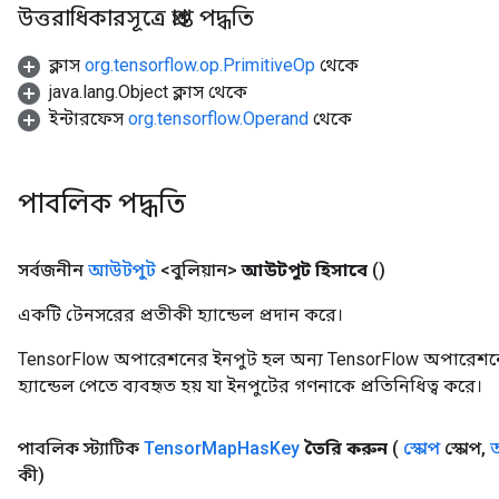
উত্তরাধিকারসূত্রে প্রাপ্ত পদ্ধতি
ক্লাস
org.tensorflow.op.PrimitiveOp
থেকে
java.lang.Object ক্লাস থেকে
ইন্টারফেস
org.tensorflow.Operand
থেকে
পাবলিক পদ্ধতি
সর্বজনীন
আউটপুট
<বুলিয়ান>
আউটপুট হিসাবে
()
একটি টেনসরের প্রতীকী হ্যান্ডেল প্রদান করে।
TensorFlow অপারেশনের ইনপুট হল অন্য TensorFlow অপারেশনে
হ্যান্ডেল পেতে ব্যবহৃত হয় যা ইনপুটের গণনাকে প্রতিনিধিত্ব করে।
পাবলিক স্ট্যাটিক
Tensor
Map
Has
Key
তৈরি করুন
(
স্কোপ
স্কোপ
,
অ
কী)