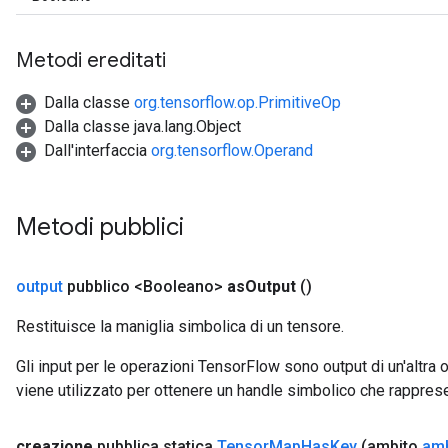
Metodi ereditati
Dalla classe
org.tensorflow.op.PrimitiveOp
Dalla classe java.lang.Object
Dall'interfaccia
org.tensorflow.Operand
Metodi pubblici
output
pubblico <Booleano>
as
Output
()
Restituisce la maniglia simbolica di un tensore.
Gli input per le operazioni TensorFlow sono output di un'alt
viene utilizzato per ottenere un handle simbolico che rappresent
creazione
pubblica statica
Tensor
Map
Has
Key
(ambito
amb