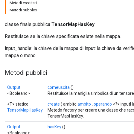
Metodi ereditati
Metodi pubblici
classe finale pubblica
TensorMapHasKey
Restituisce se la chiave specificata esiste nella mappa.
input_handle: la chiave della mappa di input: la chiave da verif
mappa o meno
Metodi pubblici
Output
comeuscita
()
<Booleano>
Restituisce la maniglia simbolica di un tensore
<T> statico
create
( ambito
ambito
,
operando
<?> inputHa
TensorMapHasKey
Metodo factory per creare una classe che ra
TensorMapHasKey.
Output
hasKey
()
<Booleano>