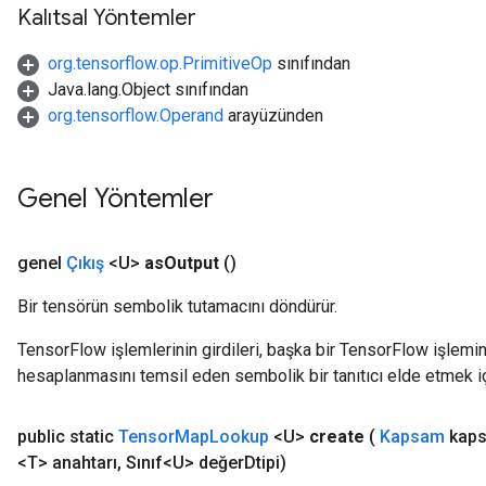
Kalıtsal Yöntemler
org.tensorflow.op.PrimitiveOp
sınıfından
Java.lang.Object sınıfından
org.tensorflow.Operand
arayüzünden
Genel Yöntemler
genel
Çıkış
<U>
as
Output
()
Bir tensörün sembolik tutamacını döndürür.
TensorFlow işlemlerinin girdileri, başka bir TensorFlow işleminin
hesaplanmasını temsil eden sembolik bir tanıtıcı elde etmek için
public static
Tensor
Map
Lookup
<U>
create
(
Kapsam
kaps
<T> anahtarı
,
Sınıf<U> değer
Dtipi)