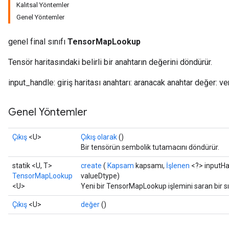
Kalıtsal Yöntemler
Genel Yöntemler
genel final sınıfı
TensorMapLookup
Tensör haritasındaki belirli bir anahtarın değerini döndürür.
input_handle: giriş haritası anahtarı: aranacak anahtar değer: v
Genel Yöntemler
Çıkış
<U>
Çıkış olarak
()
Bir tensörün sembolik tutamacını döndürür.
statik <U, T>
create
(
Kapsam
kapsamı,
İşlenen
<?> inputHa
TensorMapLookup
valueDtype)
<U>
Yeni bir TensorMapLookup işlemini saran bir s
Çıkış
<U>
değer
()