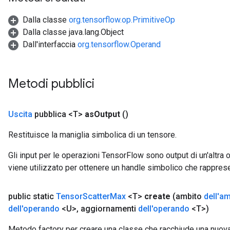
Dalla classe
org.tensorflow.op.PrimitiveOp
Dalla classe java.lang.Object
Dall'interfaccia
org.tensorflow.Operand
Metodi pubblici
Uscita
pubblica <T>
as
Output
()
Restituisce la maniglia simbolica di un tensore.
Gli input per le operazioni TensorFlow sono output di un'alt
viene utilizzato per ottenere un handle simbolico che rappresent
public static
Tensor
Scatter
Max
<T>
create
(ambito
dell'a
dell'operando
<U>
,
aggiornamenti
dell'operando
<T>)
Metodo factory per creare una classe che racchiude una nuo