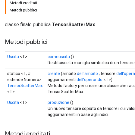
Metodi ereditati
Metodi pubblici
classe finale pubblica
TensorScatterMax
Metodi pubblici
Uscita
<T>
comeuscita
()
Restituisce la maniglia simbolica di un tensore
statico <T, U
create
(ambito
dell'ambito
, tensore
dell'oper
estende Numero>
aggiornamenti
dell'operando
<T>)
TensorScatterMax
Metodo factory per creare una classe che ra
<T>
TensorScatterMax.
Uscita
<T>
produzione
()
Un nuovo tensore copiato da tensore i cui val
aggiornamenti in base agli indici.
Metodi ereditati