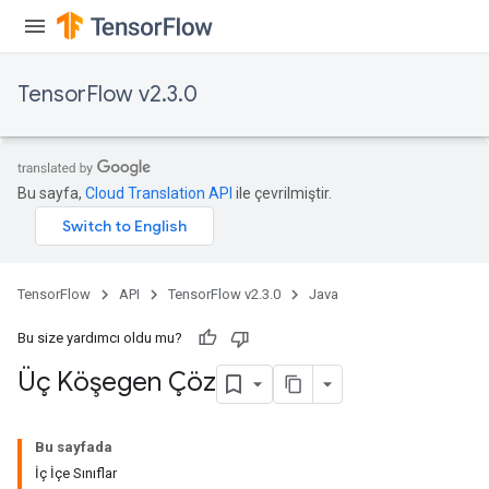
TensorFlow v2.3.0
Bu sayfa,
Cloud Translation API
ile çevrilmiştir.
TensorFlow
API
TensorFlow v2.3.0
Java
Bu size yardımcı oldu mu?
Üç Köşegen Çöz
Bu sayfada
İç İçe Sınıflar