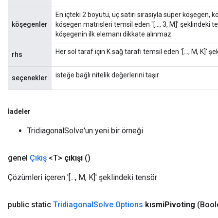
En içteki 2 boyutu, üç satırı sırasıyla süper köşegen,
köşegenler
köşegen matrisleri temsil eden `[..., 3, M]' şeklindeki
köşegenin ilk elemanı dikkate alınmaz.
Her sol taraf için K sağ tarafı temsil eden '[..., M, K]' şe
rhs
isteğe bağlı nitelik değerlerini taşır
seçenekler
İadeler
TridiagonalSolve'un yeni bir örneği
genel
Çıkış
<T>
çıkışı
()
Çözümleri içeren '[..., M, K]' şeklindeki tensör
public static
Tridiagonal
Solve
.
Options
kısmi
Pivoting
(Bool