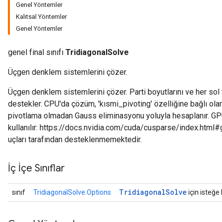
Genel Yöntemler
Kalıtsal Yöntemler
Genel Yöntemler
genel final sınıfı
TridiagonalSolve
Üçgen denklem sistemlerini çözer.
Üçgen denklem sistemlerini çözer. Parti boyutlarını ve her sol t
destekler. CPU'da çözüm, 'kısmi_pivoting' özelliğine bağlı ola
pivotlama olmadan Gauss eliminasyonu yoluyla hesaplanır. GPU
kullanılır: https://docs.nvidia.com/cuda/cusparse/index.html
uçları tarafından desteklenmemektedir.
İç İçe Sınıflar
Tridiagonal
Solve
sınıf
TridiagonalSolve.Options
için isteğe 