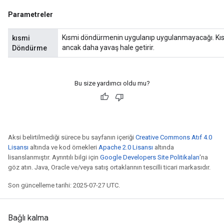
Parametreler
Kısmi döndürmenin uygulanıp uygulanmayacağı. Kısm
kısmi
ancak daha yavaş hale getirir.
Döndürme
Bu size yardımcı oldu mu?
Aksi belirtilmediği sürece bu sayfanın içeriği
Creative Commons Atıf 4.0
Lisansı
altında ve kod örnekleri
Apache 2.0 Lisansı
altında
lisanslanmıştır. Ayrıntılı bilgi için
Google Developers Site Politikaları
'na
göz atın. Java, Oracle ve/veya satış ortaklarının tescilli ticari markasıdır.
Son güncelleme tarihi: 2025-07-27 UTC.
Bağlı kalma