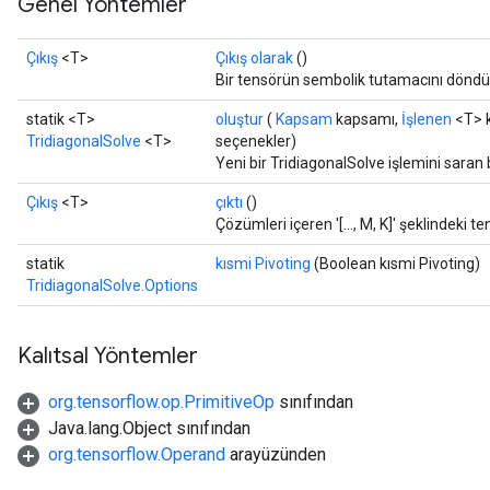
Genel Yöntemler
Çıkış
<T>
Çıkış olarak
()
Bir tensörün sembolik tutamacını döndü
statik <T>
oluştur
(
Kapsam
kapsamı,
İşlenen
<T> k
TridiagonalSolve
<T>
seçenekler)
Yeni bir TridiagonalSolve işlemini saran 
Çıkış
<T>
çıktı
()
Çözümleri içeren '[..., M, K]' şeklindeki t
statik
kısmi Pivoting
(Boolean kısmi Pivoting)
TridiagonalSolve.Options
Kalıtsal Yöntemler
org.tensorflow.op.PrimitiveOp
sınıfından
Java.lang.Object sınıfından
org.tensorflow.Operand
arayüzünden