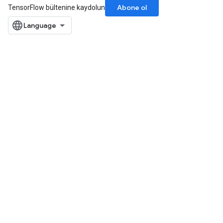
Abone ol
TensorFlow bültenine kaydolun