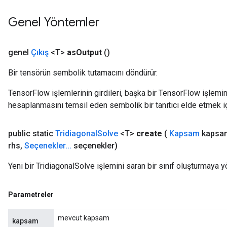
Genel Yöntemler
genel
Çıkış
<T>
as
Output
()
Bir tensörün sembolik tutamacını döndürür.
TensorFlow işlemlerinin girdileri, başka bir TensorFlow işleminin
hesaplanmasını temsil eden sembolik bir tanıtıcı elde etmek için
public static
Tridiagonal
Solve
<T>
create
(
Kapsam
kapsa
rhs
,
Seçenekler
.
.
.
seçenekler)
Yeni bir TridiagonalSolve işlemini saran bir sınıf oluşturmaya y
Parametreler
mevcut kapsam
kapsam