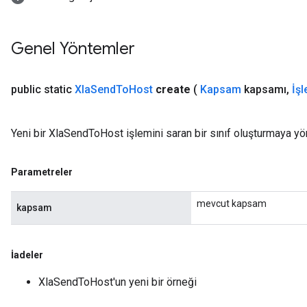
Genel Yöntemler
public static
Xla
Send
To
Host
create
(
Kapsam
kapsamı
,
İş
Yeni bir XlaSendToHost işlemini saran bir sınıf oluşturmaya yö
Parametreler
mevcut kapsam
kapsam
İadeler
XlaSendToHost'un yeni bir örneği