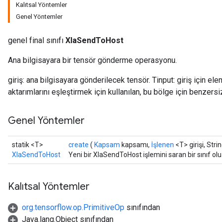
Kalıtsal Yöntemler
Genel Yöntemler
genel final sınıfı
XlaSendToHost
Ana bilgisayara bir tensör gönderme operasyonu.
giriş: ana bilgisayara gönderilecek tensör. Tinput: giriş için ele
aktarımlarını eşleştirmek için kullanılan, bu bölge için benzersiz
Genel Yöntemler
statik <T>
create
(
Kapsam
kapsamı,
İşlenen
<T> girişi, Stri
XlaSendToHost
Yeni bir XlaSendToHost işlemini saran bir sınıf o
Kalıtsal Yöntemler
org.tensorflow.op.PrimitiveOp
sınıfından
Java.lang.Object sınıfından