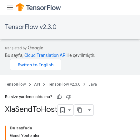
TensorFlow v2.3.0
Bu sayfa,
Cloud Translation API
ile çevrilmiştir.
TensorFlow
API
TensorFlow v2.3.0
Java
Bu size yardımcı oldu mu?
Xla
Send
To
Host
Bu sayfada
Genel Yöntemler