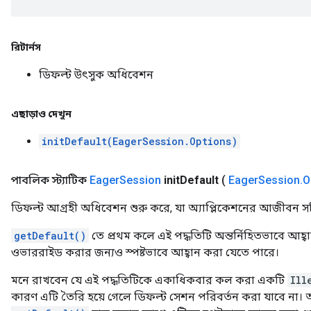
রিটার্নস
ডিফল্ট উৎসুক অধিবেশন
এছাড়াও দেখুন
initDefault(EagerSession.Options)
পাবলিক স্ট্যাটিক
Eager
Session
init
Default
(
Eager
Session
.
O
ডিফল্ট আগ্রহী অধিবেশন শুরু করে, যা অ্যাপ্লিকেশনের আজীবন সক্
getDefault()
তে প্রথম কলে এই পদ্ধতিটি অন্তর্নিহিতভাবে আহ্ব
ওভাররাইড করার জন্যও স্পষ্টভাবে আহ্বান করা যেতে পারে।
মনে রাখবেন যে এই পদ্ধতিটিকে একাধিকবার কল করা একটি
Ill
কারণ এটি তৈরি হয়ে গেলে ডিফল্ট সেশন পরিবর্তন করা যাবে না।