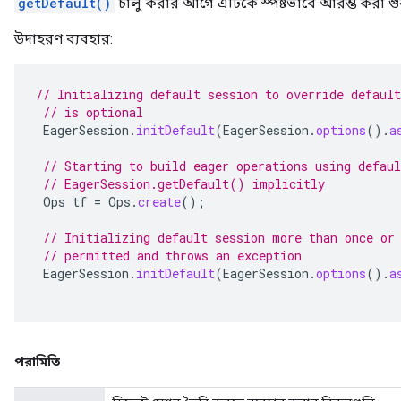
getDefault()
চালু করার আগে এটিকে স্পষ্টভাবে আরম্ভ করা গুরুত
উদাহরণ ব্যবহার:
// Initializing default session to override default
// is optional
EagerSession
.
initDefault
(
EagerSession
.
options
().
a
// Starting to build eager operations using defaul
// EagerSession.getDefault() implicitly
Ops
tf
=
Ops
.
create
();
// Initializing default session more than once or
// permitted and throws an exception
EagerSession
.
initDefault
(
EagerSession
.
options
().
a
পরামিতি