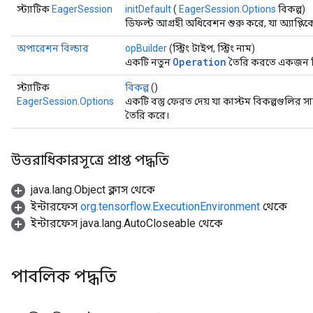
স্ট্যাটিক
EagerSession
initDefault
(
EagerSession.Options
বিকল্প)
ডিফল্ট আগ্রহী অধিবেশন শুরু করে, যা অ্যাপ্ল
অপারেশন বিল্ডার
opBuilder
(স্ট্রিং টাইপ, স্ট্রিং নাম)
Operation
একটি নতুন
তৈরি করতে একজন নির
স্ট্যাটিক
বিকল্প
()
EagerSession.Options
একটি বস্তু ফেরত দেয় যা কাস্টম বিকল্পগুলি
তৈরি করে।
উত্তরাধিকারসূত্রে প্রাপ্ত পদ্ধতি
java.lang.Object ক্লাস থেকে
ইন্টারফেস
org.tensorflow.ExecutionEnvironment
থেকে
ইন্টারফেস java.lang.AutoCloseable থেকে
পাবলিক পদ্ধতি