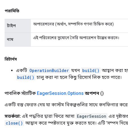
পরামিতি
অপারেশনের (অর্থাৎ, সম্পাদিত গণনা চিহ্নিত করে)
টাইপ
এই পরিবেশের সুযোগে তৈরি অপারেশন উল্লেখ করতে।
নাম
রিটার্নস
একটি
OperationBuilder
যখন
build()
আহ্বান করা 
build()
চালু করা না হলে কিছু রিসোর্স লিক হতে পারে।
পাবলিক স্ট্যাটিক
Eager
Session
.
Options
অপশন
()
একটি বস্তু ফেরত দেয় যা কাস্টম বিকল্পগুলির সাথে কনফিগার ক
সতর্কতা:
এই পদ্ধতির দ্বারা ফিরে আসা
EagerSession
এর দৃষ্টান
close()
আহ্বান করে স্পষ্টভাবে মুক্ত করতে হবে। এটি 'সম্পদ দিয