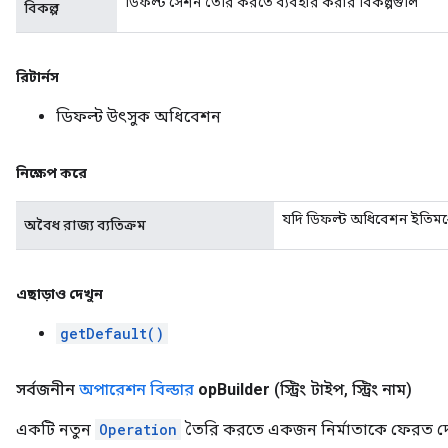
ডিফল্ট সেশন তৈরি করতে ব্যবহার করার বিকল্পগুলি
বিকল্প
রিটার্নস
ডিফল্ট উৎসুক অধিবেশন
নিক্ষেপ করে
যদি ডিফল্ট অধিবেশন ইতিমধ্য
অবৈধ রাজ্য ব্যতিক্রম
এছাড়াও দেখুন
getDefault()
সর্বজনীন
অপারেশন বিল্ডার
op
Builder
(স্ট্রিং টাইপ
,
স্ট্রিং নাম)
একটি নতুন
Operation
তৈরি করতে একজন নির্মাতাকে ফেরত দে