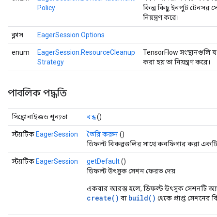
Policy
কিন্তু কিছু ইনপুট টেনসর
নিয়ন্ত্রণ করে।
ক্লাস
EagerSession.Options
enum
EagerSession.ResourceCleanup
TensorFlow সংস্থানগুলি য
Strategy
করা হয় তা নিয়ন্ত্রণ করে।
পাবলিক পদ্ধতি
সিঙ্ক্রোনাইজড শূন্যতা
বন্ধ
()
স্ট্যাটিক
EagerSession
তৈরি করুন
()
ডিফল্ট বিকল্পগুলির সাথে কনফিগার করা একট
স্ট্যাটিক
EagerSession
getDefault
()
ডিফল্ট উৎসুক সেশন ফেরত দেয়
একবার আরম্ভ হলে, ডিফল্ট উৎসুক সেশনটি অ্যাপ
create()
build()
বা
থেকে প্রাপ্ত সেশনের 