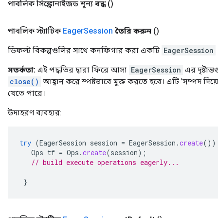
পাবলিক সিঙ্ক্রোনাইজড শূন্য
বন্ধ
()
পাবলিক স্ট্যাটিক
Eager
Session
তৈরি করুন
()
ডিফল্ট বিকল্পগুলির সাথে কনফিগার করা একটি
EagerSession
সতর্কতা:
এই পদ্ধতির দ্বারা ফিরে আসা
EagerSession
এর দৃষ্টান
close()
আহ্বান করে স্পষ্টভাবে মুক্ত করতে হবে। এটি 'সম্পদ দিয
যেতে পারে।
উদাহরণ ব্যবহার:
try
(
EagerSession
session
=
EagerSession
.
create
())
Ops
tf
=
Ops
.
create
(
session
);
// build execute operations eagerly...
}