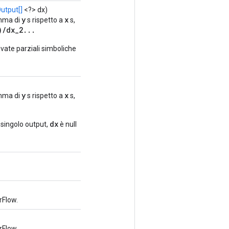
utput[]
<?> dx)
y
x
omma di
s rispetto a
s,
)/dx_2...
ivate parziali simboliche
y
x
omma di
s rispetto a
s,
dx
 singolo output,
è null
rFlow.
rFlow.