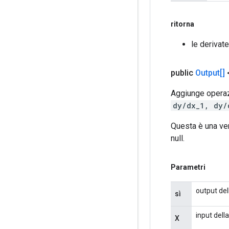
ritorna
le derivate
public
Output[]
Aggiunge operazi
dy/dx_1, dy/
Questa è una ve
null.
Parametri
output del
sì
input dell
X