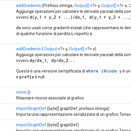
addGradients
(Prefisso stringa,
Output[]
<?> y,
Output[]
<?> x,
O
Aggiunge operazioni per calcolare le derivate parziali della s
d(y_1 + y_2 + ...)/dx_1, d(y_1 + y_2 + ...
ovvero
dx
sono usati come gradienti iniziali (che rappresentano le der
L
di qualche funzione di perdita
rispetto a
addGradients
(
Output
<?> y,
Output[]
<?> x)
Aggiunge operazioni per calcolare le derivate parziali della s
dy/dx_1, dy/dx_2...
ovvero
where {@code y
Questa è una versione semplificata di
è un
prefix
e
è null.
vicino
()
Rilasciare risorse associate al grafico.
importGraphDef
(byte[] graphDef, prefisso stringa)
Importa una rappresentazione serializzata di un grafico Tenso
importGraphDef
(byte[] graphDef)
Importa una rappresentazione serializzata di un grafico Tenso