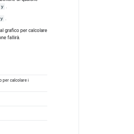
y
.
y
.
al grafico per calcolare
ne fallirà.
o per calcolare i