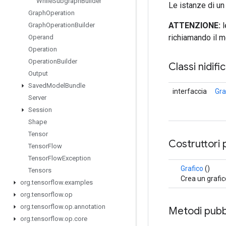
While
Subgraph
Builder
Le istanze di un
Graph
Operation
ATTENZIONE:
l
Graph
Operation
Builder
richiamando il 
Operand
Operation
Operation
Builder
Classi nidifi
Output
Saved
Model
Bundle
interfaccia
Gra
Server
Session
Shape
Tensor
Costruttori 
Tensor
Flow
Tensor
Flow
Exception
Grafico
()
Tensors
Crea un grafic
org
.
tensorflow
.
examples
org
.
tensorflow
.
op
org
.
tensorflow
.
op
.
annotation
Metodi pubbl
org
.
tensorflow
.
op
.
core