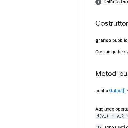
Dall'interfa
Costruttor
grafico
pubbli
Crea un grafico 
Metodi pu
public
Output[]
Aggiunge operazi
d(y_1 + y_2 
dx
sono usati c