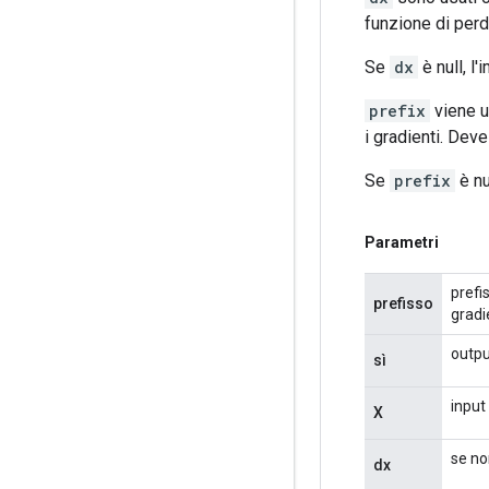
funzione di perd
Se
dx
è null, l
prefix
viene ut
i gradienti. Deve
Se
prefix
è nu
Parametri
prefi
prefisso
gradie
outpu
sì
input
X
se no
dx