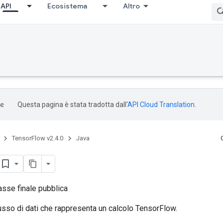
API
Ecosistema
Altro
Questa pagina è stata tradotta dall'
API Cloud Translation
.
TensorFlow v2.4.0
Java
asse finale pubblica
lusso di dati che rappresenta un calcolo TensorFlow.