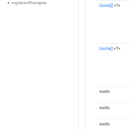
org
.
tensorflow
.
types
Uscita[]
<?>
Uscita[]
<?>
vuoto
vuoto
vuoto