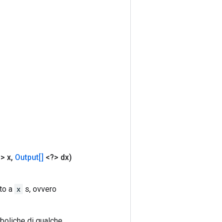
> x
,
Output[]
<?> dx)
to a
x
s, ovvero
mboliche di qualche