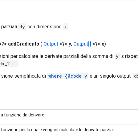
 parziali
dy
con dimensione
x
<?>
add
Gradients
(
Output
<?> y
,
Output[]
<?> x)
oni per calcolare le derivate parziali della somma di
y
s rispet
dx_2...
rsione semplificata di
where {@code y
è un singolo output,
d
la funzione da derivare
a funzione per la quale vengono calcolate le derivate parziali