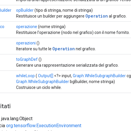
uilder
opBuilder
(tipo di stringa, nome di stringa)
Operation
Restituisce un builder per aggiungere
al grafico.
ico
operazione
(nome stringa)
Restituisce l'operazione (nodo nel grafico) con il nome fornito.
operazioni
()
Operation
Iteratore su tutte le
nel grafico.
toGraphDef
()
Generare una rappresentazione serializzata del grafico.
whileLoop
(
Output[]
<?> input,
Graph.WhileSubgraphBuilder
cg
Graph.WhileSubgraphBuilder
bgBuilder, nome stringa)
Costruisce un ciclo while.
tati
 java.lang.Object
ccia
org.tensorflow.ExecutionEnvironment