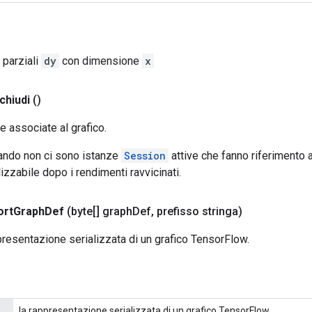
 parziali
dy
con dimensione
x
chiudi
()
e associate al grafico.
uando non ci sono istanze
Session
attive che fanno riferimento 
lizzabile dopo i rendimenti ravvicinati.
ort
Graph
Def
(byte[] graph
Def
,
prefisso stringa)
resentazione serializzata di un grafico TensorFlow.
la rappresentazione serializzata di un grafico TensorFlow.