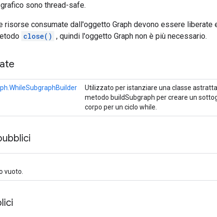
 grafico sono thread-safe.
e risorse consumate dall'oggetto Graph devono essere liberate 
metodo
close()
, quindi l'oggetto Graph non è più necessario.
cate
ph.WhileSubgraphBuilder
Utilizzato per istanziare una classe astratta
metodo buildSubgraph per creare un sottog
corpo per un ciclo while.
pubblici
o vuoto.
ici