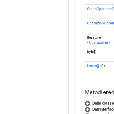
GraphOperationB
Operazione graf
Iteratore
<Operazione>
byte[]
Uscita[]
<?>
Metodi eredi
Dalla classe
Dall'interfa