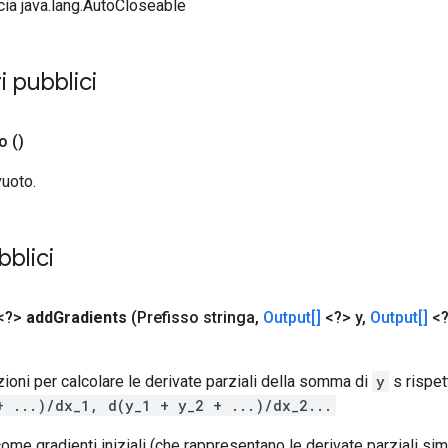
ccia java.lang.AutoCloseable
i pubblici
co
()
vuoto.
bblici
<?>
add
Gradients
(Prefisso stringa
,
Output[]
<?> y
,
Output[]
<?
oni per calcolare le derivate parziali della somma di
y
s rispet
+ ...)/dx_1, d(y_1 + y_2 + ...)/dx_2...
ome gradienti iniziali (che rappresentano le derivate parziali si