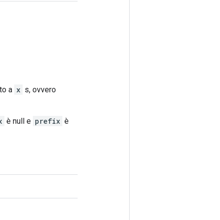
to a
x
s, ovvero
x
è null e
prefix
è