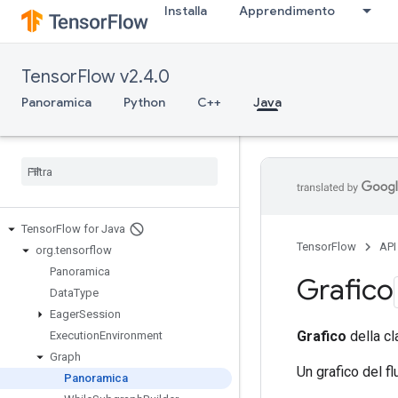
Installa
Apprendimento
TensorFlow v2.4.0
Panoramica
Python
C++
Java
Tensor
Flow for Java
TensorFlow
API
org
.
tensorflow
Panoramica
Grafico
Data
Type
Eager
Session
Grafico
della cl
Execution
Environment
Graph
Un grafico del f
Panoramica