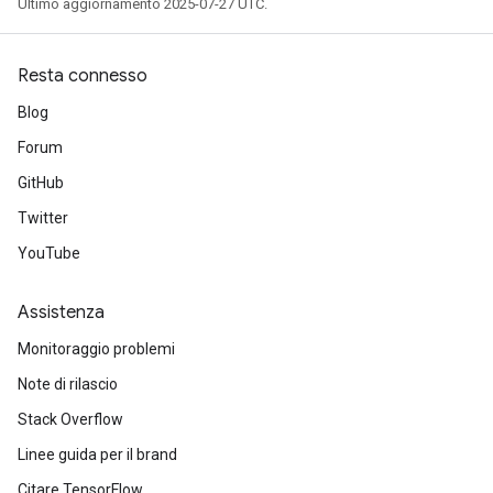
Ultimo aggiornamento 2025-07-27 UTC.
t
Resta connesso
Blog
Forum
GitHub
Twitter
source
YouTube
leOp
Assistenza
Monitoraggio problemi
Note di rilascio
Stack Overflow
Linee guida per il brand
Citare TensorFlow