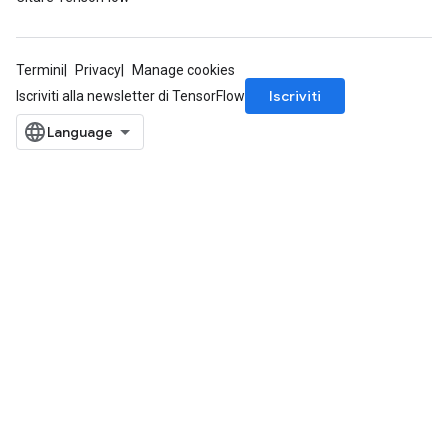
Termini
Privacy
Manage cookies
Iscriviti
Iscriviti alla newsletter di TensorFlow
Flush
eHandleOp
ureSplit