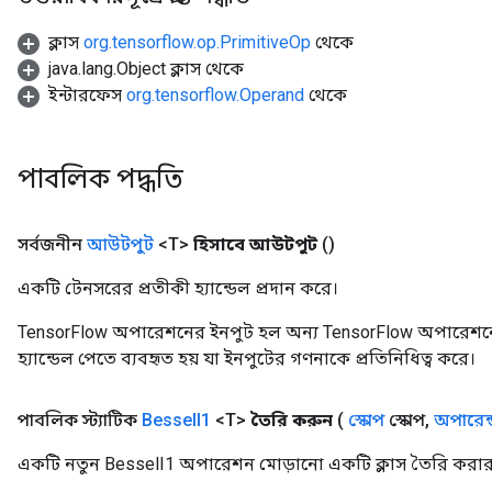
ক্লাস
org.tensorflow.op.PrimitiveOp
থেকে
java.lang.Object ক্লাস থেকে
ইন্টারফেস
org.tensorflow.Operand
থেকে
source
leOp
পাবলিক পদ্ধতি
সর্বজনীন
আউটপুট
<T>
হিসাবে আউটপুট
()
একটি টেনসরের প্রতীকী হ্যান্ডেল প্রদান করে।
TensorFlow অপারেশনের ইনপুট হল অন্য TensorFlow অপারেশনে
হ্যান্ডেল পেতে ব্যবহৃত হয় যা ইনপুটের গণনাকে প্রতিনিধিত্ব করে।
পাবলিক স্ট্যাটিক
Bessel
I1
<T>
তৈরি করুন
(
স্কোপ
স্কোপ
,
অপারেন্
একটি নতুন BesselI1 অপারেশন মোড়ানো একটি ক্লাস তৈরি করার 