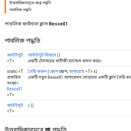
উত্তরাধিকারসূত্রে প্রাপ্ত পদ্ধতি
পাবলিক পদ্ধতি
পাবলিক ফাইনাল ক্লাস
BesselI1
পাবলিক পদ্ধতি
আউটপুট
আউটপুট হিসাবে
()
<T>
একটি টেনসরের প্রতীকী হ্যান্ডেল প্রদান করে।
static <T
তৈরি করুন
(
স্কোপ
স্কোপ,
অপারেন্ড
<T> x)
প্রসারিত
একটি নতুন BesselI1 অপারেশন মোড়ানো একটি ক্লাস তৈরি কর
সংখ্যা>
BesselI1
<T>
আউটপুট
y
()
<T>
t
উত্তরাধিকারসূত্রে প্রাপ্ত পদ্ধতি