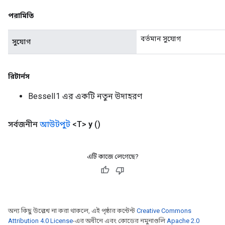
Flush
পরামিতি
বর্তমান সুযোগ
eHandleOp
সুযোগ
রিটার্নস
ureSplit
BesselI1 এর একটি নতুন উদাহরণ
সর্বজনীন
আউটপুট
<T>
y
()
এটি কাজে লেগেছে?
অন্য কিছু উল্লেখ না করা থাকলে, এই পৃষ্ঠার কন্টেন্ট
Creative Commons
Attribution 4.0 License
-এর অধীনে এবং কোডের নমুনাগুলি
Apache 2.0