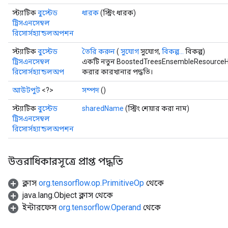
স্ট্যাটিক
বুস্টেড
ধারক
(স্ট্রিং ধারক)
ureSplit
ট্রিসএনসেম্বল
রিসোর্সহ্যান্ডলঅপশন
স্ট্যাটিক
বুস্টেড
তৈরি করুন
(
সুযোগ
সুযোগ,
বিকল্প...
বিকল্প)
ট্রিসএনসেম্বল
একটি নতুন BoostedTreesEnsembleResourceHa
রিসোর্সহ্যান্ডলঅপ
করার কারখানার পদ্ধতি।
আউটপুট
<?>
সম্পদ
()
স্ট্যাটিক
বুস্টেড
sharedName
(স্ট্রিং শেয়ার করা নাম)
ট্রিসএনসেম্বল
রিসোর্সহ্যান্ডলঅপশন
উত্তরাধিকারসূত্রে প্রাপ্ত পদ্ধতি
ক্লাস
org.tensorflow.op.PrimitiveOp
থেকে
java.lang.Object ক্লাস থেকে
ইন্টারফেস
org.tensorflow.Operand
থেকে