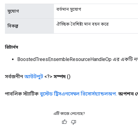
বর্তমান সুযোগ
সুযোগ
ঐচ্ছিক বৈশিষ্ট্য মান বহন করে
বিকল্প
রিটার্নস
BoostedTreesEnsembleResourceHandleOp এর একটি ন
সর্বজনীন
আউটপুট
<?>
সম্পদ
()
পাবলিক স্ট্যাটিক
বুস্টেড ট্রিসএনসেম্বল রিসোর্সহ্যান্ডলঅপ
.
অপশন শে
এটি কাজে লেগেছে?