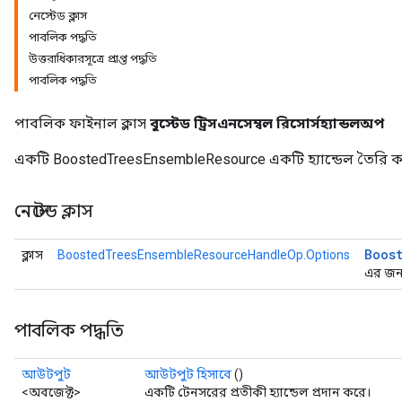
নেস্টেড ক্লাস
পাবলিক পদ্ধতি
উত্তরাধিকারসূত্রে প্রাপ্ত পদ্ধতি
পাবলিক পদ্ধতি
পাবলিক ফাইনাল ক্লাস
বুস্টেড ট্রিসএনসেম্বল রিসোর্সহ্যান্ডলঅপ
একটি BoostedTreesEnsembleResource একটি হ্যান্ডেল তৈরি 
নেস্টেড ক্লাস
Boos
ক্লাস
BoostedTreesEnsembleResourceHandleOp.Options
এর জন্য
Flush
পাবলিক পদ্ধতি
eHandleOp
আউটপুট
আউটপুট হিসাবে
()
<অবজেক্ট>
একটি টেনসরের প্রতীকী হ্যান্ডেল প্রদান করে।