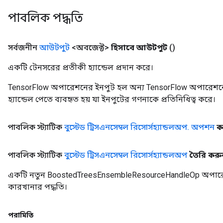
পাবলিক পদ্ধতি
সর্বজনীন
আউটপুট
<অবজেক্ট>
হিসাবে আউটপুট
()
একটি টেনসরের প্রতীকী হ্যান্ডেল প্রদান করে।
TensorFlow অপারেশনের ইনপুট হল অন্য TensorFlow অপারেশনে
হ্যান্ডেল পেতে ব্যবহৃত হয় যা ইনপুটের গণনাকে প্রতিনিধিত্ব করে।
পাবলিক স্ট্যাটিক
বুস্টেড ট্রিসএনসেম্বল রিসোর্সহ্যান্ডলঅপ
.
অপশন
ক
পাবলিক স্ট্যাটিক
বুস্টেড ট্রিসএনসেম্বল রিসোর্সহ্যান্ডলঅপ
তৈরি করু
একটি নতুন BoostedTreesEnsembleResourceHandleOp অপারেশ
কারখানার পদ্ধতি।
পরামিতি