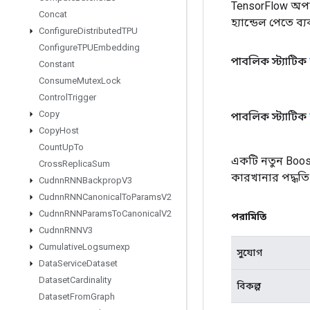
TensorFlow অপা
Concat
হ্যান্ডেল পেতে ব
Configure
Distributed
TPU
Configure
TPUEmbedding
পাবলিক স্ট্যাটিক
Constant
Consume
Mutex
Lock
Control
Trigger
Copy
পাবলিক স্ট্যাটিক
Copy
Host
Count
Up
To
একটি নতুন Boos
Cross
Replica
Sum
কারখানার পদ্ধতি
Cudnn
RNNBackprop
V3
Cudnn
RNNCanonical
To
Params
V2
Cudnn
RNNParams
To
Canonical
V2
পরামিতি
Cudnn
RNNV3
Cumulative
Logsumexp
সুযোগ
Data
Service
Dataset
Dataset
Cardinality
বিকল্প
Dataset
From
Graph