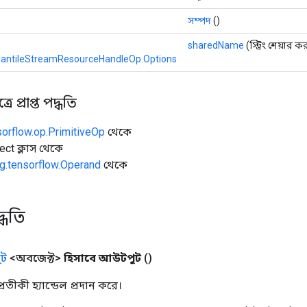
সম্পদ
()
sharedName
(স্ট্রিং শেয়ার ক
antileStreamResourceHandleOp.Options
ে প্রাপ্ত পদ্ধতি
sorflow.op.PrimitiveOp
থেকে
ect ক্লাস থেকে
g.tensorflow.Operand
থেকে
্ধতি
ট
<অবজেক্ট>
হিসাবে আউটপুট
()
তীকী হ্যান্ডেল প্রদান করে।