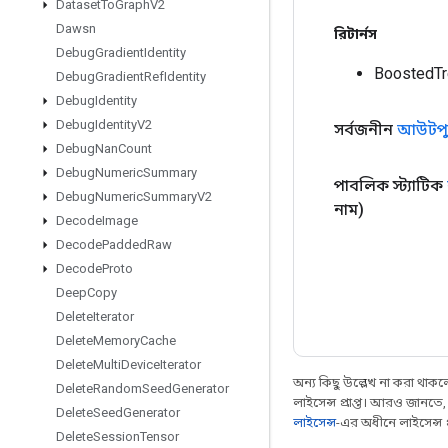
Dataset
To
Graph
V2
Dawsn
রিটার্নস
Debug
Gradient
Identity
BoostedTr
Debug
Gradient
Ref
Identity
Debug
Identity
Debug
Identity
V2
সর্বজনীন
আউটপু
Debug
Nan
Count
Debug
Numeric
Summary
পাবলিক স্ট্যাটিক
Debug
Numeric
Summary
V2
নাম)
Decode
Image
Decode
Padded
Raw
Decode
Proto
Deep
Copy
Delete
Iterator
Delete
Memory
Cache
Delete
Multi
Device
Iterator
অন্য কিছু উল্লেখ না করা থাকলে,
Delete
Random
Seed
Generator
লাইসেন্স প্রাপ্ত। আরও জানতে
Delete
Seed
Generator
লাইসেন্স
-এর অধীনে লাইসেন্স প্র
Delete
Session
Tensor