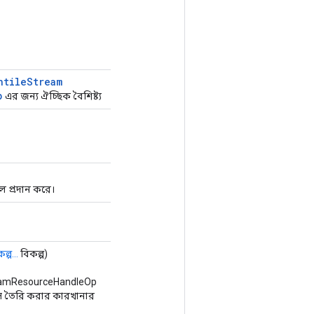
ntile
Stream
p
এর জন্য ঐচ্ছিক বৈশিষ্ট্য
ল প্রদান করে।
ল্প...
বিকল্প)
eamResourceHandleOp
স তৈরি করার কারখানার