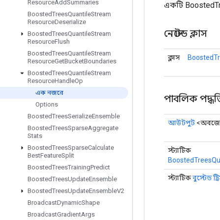
Resource
Add
Summaries
একটি BoostedTr
Boosted
Trees
Quantile
Stream
Resource
Deserialize
নেস্টেড ক্লাস
Boosted
Trees
Quantile
Stream
Resource
Flush
Boosted
Trees
Quantile
Stream
ক্লাস
BoostedTr
Resource
Get
Bucket
Boundaries
Boosted
Trees
Quantile
Stream
Resource
Handle
Op
এক নজরে
পাবলিক পদ্ধত
Options
Boosted
Trees
Serialize
Ensemble
আউটপুট
<অবজেক
Boosted
Trees
Sparse
Aggregate
Stats
Boosted
Trees
Sparse
Calculate
স্ট্যাটিক
Best
Feature
Split
BoostedTreesQu
Boosted
Trees
Training
Predict
স্ট্যাটিক
বুস্টেড ট্
Boosted
Trees
Update
Ensemble
Boosted
Trees
Update
Ensemble
V2
Broadcast
Dynamic
Shape
Broadcast
Gradient
Args