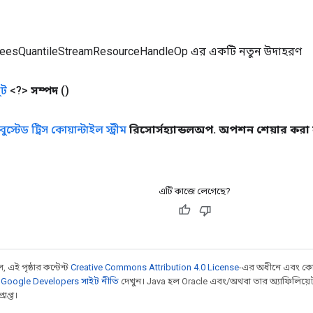
eesQuantileStreamResourceHandleOp এর একটি নতুন উদাহরণ
ট
<?>
সম্পদ
()
বুস্টেড ট্রিস কোয়ান্টাইল স্ট্রীম
রিসোর্সহ্যান্ডলঅপ
.
অপশন শেয়ার করা 
এটি কাজে লেগেছে?
 এই পৃষ্ঠার কন্টেন্ট
Creative Commons Attribution 4.0 License
-এর অধীনে এবং কো
,
Google Developers সাইট নীতি
দেখুন। Java হল Oracle এবং/অথবা তার অ্যাফিলিয়েট সংস্
াপ্ত।