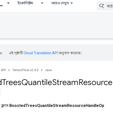
ইকোসিস্টেম
আরও দেখুন
এই পৃষ্ঠাটি
Cloud Translation API
অনুবাদ করেছে।
, API
TensorFlow v2.4.0
Java
d
Trees
Quantile
Stream
Resource
ক্লাস
BoostedTreesQuantileStreamResourceHandleOp