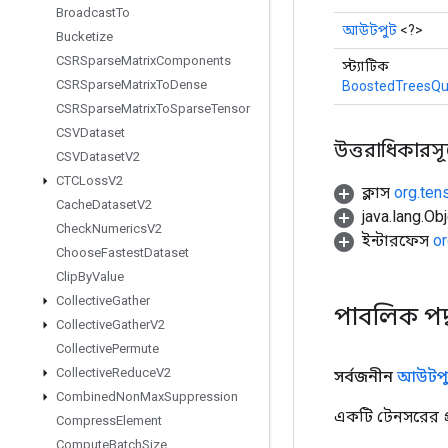
Broadcast
To
আউটপুট
<?>
Bucketize
CSRSparse
Matrix
Components
স্ট্যাটিক
CSRSparse
Matrix
To
Dense
BoostedTreesQu
CSRSparse
Matrix
To
Sparse
Tensor
CSVDataset
উত্তরাধিকারসূত্র
CSVDataset
V2
CTCLoss
V2
ক্লাস
org.ten
Cache
Dataset
V2
java.lang.Obj
Check
Numerics
V2
ইন্টারফেস
or
Choose
Fastest
Dataset
Clip
By
Value
Collective
Gather
পাবলিক পদ
Collective
Gather
V2
Collective
Permute
Collective
Reduce
V2
সর্বজনীন
আউটপু
Combined
Non
Max
Suppression
একটি টেনসরের প্র
Compress
Element
Compute
Batch
Size