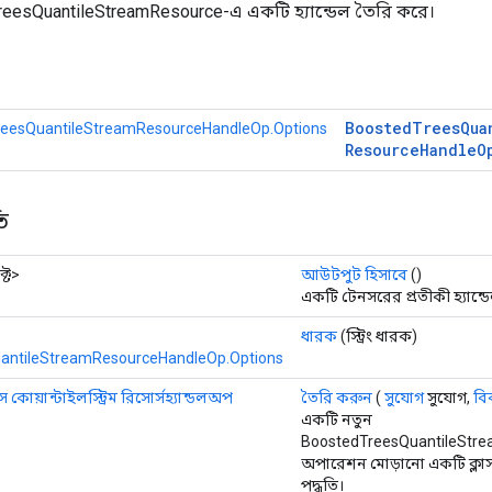
eesQuantileStreamResource-এ একটি হ্যান্ডেল তৈরি করে।
Boosted
Trees
Qua
eesQuantileStreamResourceHandleOp.Options
Resource
Handle
O
ি
্ট>
আউটপুট হিসাবে
()
একটি টেনসরের প্রতীকী হ্যান্ডে
ধারক
(স্ট্রিং ধারক)
antileStreamResourceHandleOp.Options
রিস কোয়ান্টাইলস্ট্রিম রিসোর্সহ্যান্ডলঅপ
তৈরি করুন
(
সুযোগ
সুযোগ,
বিক
একটি নতুন
BoostedTreesQuantileStr
অপারেশন মোড়ানো একটি ক্লা
পদ্ধতি।