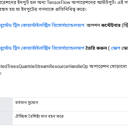
রেশনের ইনপুট হল অন্য TensorFlow অপারেশনের আউটপুট। এই পদ্
্যবহৃত হয় যা ইনপুটের গণনাকে প্রতিনিধিত্ব করে।
বুস্টেড ট্রিস কোয়ান্টাইলস্ট্রিম রিসোর্সহ্যান্ডলঅপ
.
অপশন
কন্টেইনার
(স্
বুস্টেড ট্রিস কোয়ান্টাইলস্ট্রিম রিসোর্সহ্যান্ডলঅপ
তৈরি করুন
(
স্কোপ
স্ক
tedTreesQuantileStreamResourceHandleOp অপারেশন মোড়ানো এ
।
বর্তমান সুযোগ
ঐচ্ছিক বৈশিষ্ট্য মান বহন করে