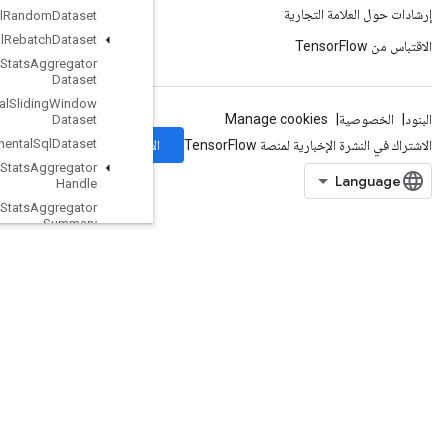
Experimental
Random
Dataset
Experimental
Rebatch
Dataset
Experimental
Set
Stats
Aggregator
Dataset
Experimental
Sliding
Window
Dataset
الاشتراك
Dataset
Sql
Experimental
Experimental
Stats
Aggregator
Handle
Experimental
Stats
Aggregator
Summary
Experimental
Unbatch
Dataset
Expint
Extract
Glimpse
V2
Extract
Volume
Patches
Fill
Fingerprint
FresnelCos
FresnelSin
FusedBatchNormGradV3