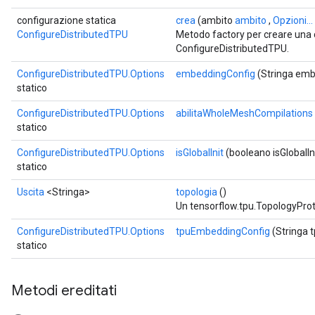
configurazione statica
crea
(ambito
ambito
,
Opzioni...
ConfigureDistributedTPU
Metodo factory per creare una
ConfigureDistributedTPU.
ConfigureDistributedTPU.Options
embeddingConfig
(Stringa emb
statico
ConfigureDistributedTPU.Options
abilitaWholeMeshCompilations
statico
ConfigureDistributedTPU.Options
isGlobalInit
(booleano isGlobalIn
statico
Uscita
<Stringa>
topologia
()
Un tensorflow.tpu.TopologyProto
ConfigureDistributedTPU.Options
tpuEmbeddingConfig
(Stringa 
statico
Metodi ereditati