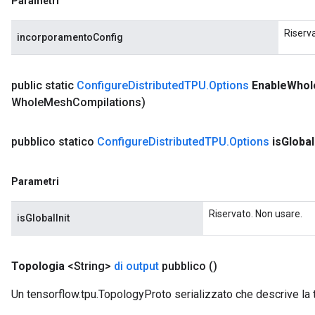
Parametri
Riserv
incorporamentoConfig
public static
Configure
Distributed
TPU
.
Options
Enable
Whol
Whole
Mesh
Compilations)
pubblico statico
Configure
Distributed
TPU
.
Options
is
Global
Parametri
Riservato. Non usare.
isGlobalInit
Topologia
<String>
di output
pubblico
()
Un tensorflow.tpu.TopologyProto serializzato che descrive la