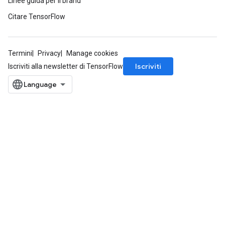
Linee guida per il brand
Citare TensorFlow
Termini
Privacy
Manage cookies
Iscriviti
Iscriviti alla newsletter di TensorFlow
sGradAccumDebug
rs
ersGradAccumDebug
rs
ersGradAccumDebug
Parameters