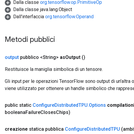
Dalla classe
org.tensorflow.op.PrimitiveOp
Dalla classe java.lang.Object
Dall'interfaccia
org.tensorflow.Operand
Metodi pubblici
output
pubblico <String>
as
Output
()
Restituisce la maniglia simbolica di un tensore.
Gli input per le operazioni TensorFlow sono output di un'alt
viene utilizzato per ottenere un handle simbolico che rappresent
public static
Configure
Distributed
TPU
.
Options
compilation
booleana
Failure
Closes
Chips)
creazione
statica pubblica
Configure
Distributed
TPU
(amb