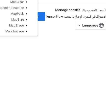
Map
Clear
Map
Incomplete
Size
Map
Peek
الاشتراك
Map
Size
Map
Stage
Map
Unstage
Map
Unstage
No
Key
Matrix
Diag
Part
V2
Matrix
Diag
Part
V3
Matrix
Diag
V2
Matrix
Diag
V3
Matrix
Set
Diag
V2
Matrix
Set
Diag
V3
Max
Max
Intra
Op
Parallelism
Dataset
Merge
Min
Mirror
Pad
Mirror
Pad
Grad