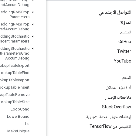
Parameters
Grad
Accum
Debug
Load
TPUEmbedding
RMSProp
Parameters
Load
TPUEmbedding
RMSProp
Parameters
Grad
Accum
Debug
Load
TPUEmbedding
Stochastic
Gradient
Descent
Parameters
Load
TPUEmbedding
Stochastic
Gradient
Descent
Parameters
Grad
Accum
Debug
Lookup
Table
Export
Lookup
Table
Find
Lookup
Table
Import
Lookup
Table
Insert
Lookup
Table
Remove
Lookup
Table
Size
Loop
Cond
Lower
Bound
Lu
Make
Unique