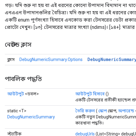
গড়। যদি শুরু না হয় বা এই ধরনের কোনো উপাদান বিদ্যমান না থা
এনএএন উপাদানগুলির বৈচিত্র্য। যদি শুরু না হয় বা এই ধরনের কোন
একটি enum পূর্ণসংখ্যা হিসাবে এনকোড করা টেনসরের ডেটা প্রকা
প্রোটো দেখুন। [১৩]: টেনসরের মাত্রার সংখ্যা (ndims)। [১৪+]: মাত্রা
নেস্টেড ক্লাস
Debug
Numeric
Summar
ক্লাস
DebugNumericSummary.Options
পাবলিক পদ্ধতি
আউটপুট
<ডবল>
আউটপুট হিসাবে
()
একটি টেনসরের প্রতীকী হ্যান্ডেল প্
static <T>
তৈরি করুন
(
স্কোপ
স্কোপ,
অপারেন্ড
Batch
DebugNumericSummary
একটি নতুন DebugNumericSumma
কারখানা পদ্ধতি।
atch
স্ট্যাটিক
debugUrls
(List<String> debugU