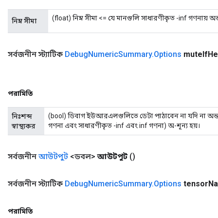
(float) নিম্ন সীমা <= যে মানগুলি সাধারণীকৃত -inf গণনায় অন্তর
নিম্ন সীমা
সর্বজনীন স্ট্যাটিক
Debug
Numeric
Summary
.
Options
mute
If
He
sGradAccumDebug
পরামিতি
rs
ersGradAccumDebug
(bool) ডিবাগ ইউআরএলগুলিতে ডেটা পাঠাবেন না যদি না অন্তত 
নিঃশব্দ
rs
গণনা এবং সাধারণীকৃত -inf এবং inf গণনা) অ-শূন্য হয়।
স্বাস্থ্যকর
ersGradAccumDebug
Parameters
সর্বজনীন
আউটপুট
<ডবল>
আউটপুট
()
GradAccumDebug
Parameters
সর্বজনীন স্ট্যাটিক
Debug
Numeric
Summary
.
Options
tensor
N
ters
tersGradAccumDebug
পরামিতি
arameters