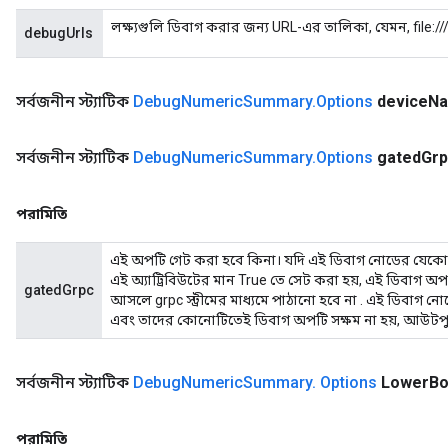
লক্ষ্যগুলি ডিবাগ করার জন্য URL-এর তালিকা, যেমন, file:
debugUrls
সর্বজনীন স্ট্যাটিক
Debug
Numeric
Summary
.
Options
device
N
সর্বজনীন স্ট্যাটিক
Debug
Numeric
Summary
.
Options
gated
Grp
পরামিতি
এই অপটি গেট করা হবে কিনা। যদি এই ডিবাগ নোডের যেকো
এই অ্যাট্রিবিউটের মান True তে সেট করা হয়, এই ডিবাগ অপশ
gatedGrpc
আসলে grpc স্ট্রীমের মাধ্যমে পাঠানো হবে না . এই ডিবাগ নোড
এবং তাদের কোনোটিতেই ডিবাগ অপটি সক্ষম না হয়, আউটপ
সর্বজনীন স্ট্যাটিক
Debug
Numeric
Summary
.
Options
Lower
Bo
পরামিতি