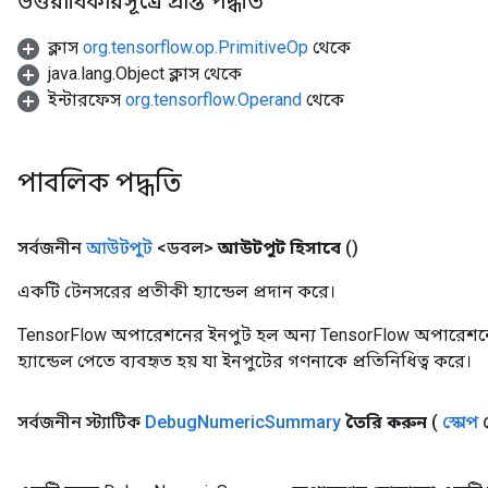
উত্তরাধিকারসূত্রে প্রাপ্ত পদ্ধতি
ক্লাস
org.tensorflow.op.PrimitiveOp
থেকে
java.lang.Object ক্লাস থেকে
ইন্টারফেস
org.tensorflow.Operand
থেকে
পাবলিক পদ্ধতি
সর্বজনীন
আউটপুট
<ডবল>
আউটপুট হিসাবে
()
একটি টেনসরের প্রতীকী হ্যান্ডেল প্রদান করে।
TensorFlow অপারেশনের ইনপুট হল অন্য TensorFlow অপারেশনে
হ্যান্ডেল পেতে ব্যবহৃত হয় যা ইনপুটের গণনাকে প্রতিনিধিত্ব করে।
সর্বজনীন স্ট্যাটিক
Debug
Numeric
Summary
তৈরি করুন
(
স্কোপ
স