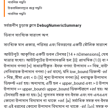
পাবলিক পদ্ধতি
উত্তরাধিকারসূত্রে প্রাপ্ত পদ্ধতি
পাবলিক পদ্ধতি
সর্বজনীন চূড়ান্ত ক্লাস
DebugNumericSummary
ডিবাগ সাংখ্যিক সারাংশ অপ.
সাংখ্যিক মান প্রকার, পরিসর এবং বিতরণের একটি মৌলিক সারাংশ 
আউটপুট: আকৃতির একটি ডবল টেনসর [14 + nDimensions], যে
মাত্রার সংখ্যা। আউটপুটের উপাদানগুলি হল: [0]: প্রাথমিক (1.0) বা ন
উপাদান গণনা [৩]: সাধারণীকৃত -ইনফ গণনা: উপাদান <= নিম্ন_বাউন্ড
নেতিবাচক উপাদান গণনা (-inf বাদে), যদি low_bound ডিফল্ট -inf
> নিম্ন_সীমা এবং < 0। [5]: শূন্য উপাদান গণনা [6]: ধনাত্মক উপাদা
ডিফল্ট +inf হয়। অন্যথায়, এটি হল < upper_bound এবং > 0 উপাদা
উপাদান >= upper_bound। upper_bound ডিফল্টরূপে +inf হয়। আউট
টেনসরটি শুরু না হয়। [৮]: ন্যূনতম সমস্ত নন-ইনফ এবং নন-এনএএন
কোনো উপাদান বিদ্যমান না থাকে: +inf. [৯]: সর্বাধিক সমস্ত নন-
বা এই ধরনের কোনো উপাদান বিদ্যমান না থাকে: -inf. [১০]: সমস