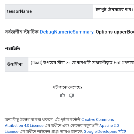
ParametersGradAccumDebug
ইনপুট টেনসরের নাম।
tensorName
meters
ametersGradAccumDebug
rs
সর্বজনীন স্ট্যাটিক
Debug
Numeric
Summary
.
Options
upper
Bo
ersGradAccumDebug
tDescentParameters
ntDescentParametersGradAccumDebug
পরামিতি
(float) উপরের সীমা >= যে মানগুলি সাধারণীকৃত +inf গণনায় অন
ঊর্ধ্বসীমা
এটি কাজে লেগেছে?
অন্য কিছু উল্লেখ না করা থাকলে, এই পৃষ্ঠার কন্টেন্ট
Creative Commons
Attribution 4.0 License
-এর অধীনে এবং কোডের নমুনাগুলি
Apache 2.0
License
-এর অধীনে লাইসেন্স প্রাপ্ত। আরও জানতে,
Google Developers সাইট