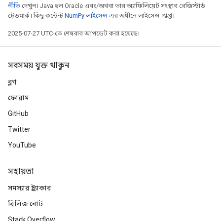
নীতি
দেখুন। Java হল Oracle এবং/অথবা তার অ্যাফিলিয়েট সংস্থার রেজিস্টার্ড
ট্রেডমার্ক। কিছু কন্টেন্ট
NumPy লাইসেন্স
-এর অধীনে লাইসেন্স প্রাপ্ত।
2025-07-27 UTC-তে শেষবার আপডেট করা হয়েছে।
সবসময় যুক্ত থাকুন
ব্লগ
ফোরাম
GitHub
Twitter
YouTube
সহায়তা
সমস্যার ট্র্যাকার
রিলিজ নোট
Stack Overflow