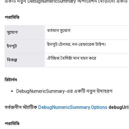
একটি নতুন DebugNumericSummary অপারেশন মোড়ানো একটি ক্ল
পরামিতি
বর্তমান সুযোগ
সুযোগ
ইনপুট টেনসর, নন-রেফারেন্স টাইপ।
ইনপুট
ঐচ্ছিক বৈশিষ্ট্য মান বহন করে
বিকল্প
রিটার্নস
DebugNumericSummary-এর একটি নতুন উদাহরণ
সর্বজনীন স্ট্যাটিক
Debug
Numeric
Summary
.
Options
debug
Url
পরামিতি