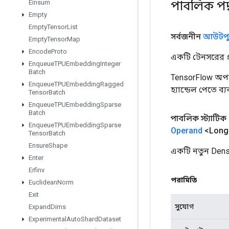
পাবলিক পদ
Einsum
Empty
Empty
Tensor
List
সর্বজনীন
আউটপু
Empty
Tensor
Map
Encode
Proto
একটি টেনসরের প্র
Enqueue
TPUEmbedding
Integer
Batch
TensorFlow অপা
Enqueue
TPUEmbedding
Ragged
হ্যান্ডেল পেতে ব
Tensor
Batch
Enqueue
TPUEmbedding
Sparse
Batch
পাবলিক স্ট্যাটিক
Enqueue
TPUEmbedding
Sparse
Operand
<Long>
Tensor
Batch
Ensure
Shape
একটি নতুন Dens
Enter
Erfinv
পরামিতি
Euclidean
Norm
Exit
সুযোগ
Expand
Dims
Experimental
Auto
Shard
Dataset