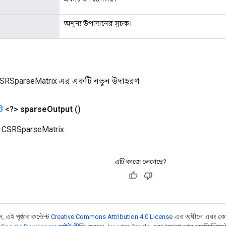
অশূন্য উপাদানের সূচক।
SRSparseMatrix এর একটি নতুন উদাহরণ
ট
<?>
sparse
Output
()
ড) CSRSparseMatrix.
এটি কাজে লেগেছে?
 এই পৃষ্ঠার কন্টেন্ট
Creative Commons Attribution 4.0 License
-এর অধীনে এবং কো