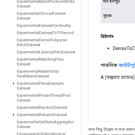
ঘন ইনপুট
Experimental
Bytes
Produced
Stats
Dataset
Experimental
Choose
Fastest
সূচক
Dataset
Experimental
Dataset
Cardinality
Experimental
Dataset
To
TFRecord
রিটার্নস
Experimental
Dense
To
Sparse
Batch
Dataset
DenseToC
Experimental
Latency
Stats
Dataset
Experimental
Matching
Files
Dataset
পাবলিক
আউটপু
Experimental
Max
Intra
Op
Parallelism
Dataset
A (সম্ভবত ব্যাচ
Experimental
Parse
Example
Dataset
Experimental
Private
Thread
Pool
Dataset
Experimental
Random
Dataset
Experimental
Rebatch
Dataset
Experimental
Set
Stats
Aggregator
Dataset
অন্য কিছু উল্লেখ না করা থাকলে,
Experimental
Sliding
Window