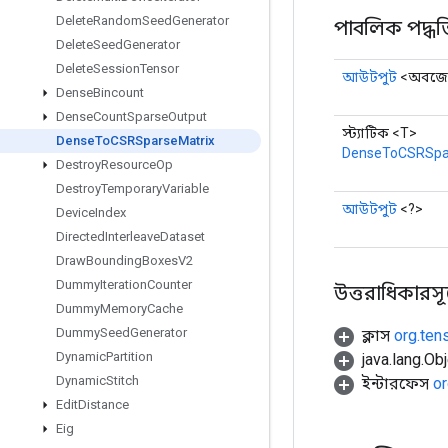
Delete
Random
Seed
Generator
পাবলিক পদ্ধত
Delete
Seed
Generator
Delete
Session
Tensor
আউটপুট
<অবজেক
Dense
Bincount
Dense
Count
Sparse
Output
স্ট্যাটিক <T>
Dense
To
CSRSparse
Matrix
DenseToCSRSpa
Destroy
Resource
Op
Destroy
Temporary
Variable
আউটপুট
<?>
Device
Index
Directed
Interleave
Dataset
Draw
Bounding
Boxes
V2
Dummy
Iteration
Counter
উত্তরাধিকারসূত্রে
Dummy
Memory
Cache
Dummy
Seed
Generator
ক্লাস
org.ten
Dynamic
Partition
java.lang.Obj
Dynamic
Stitch
ইন্টারফেস
or
Edit
Distance
Eig