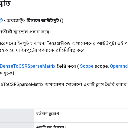
্ধতি
ট
<অবজেক্ট>
হিসাবে আউটপুট
()
তীকী হ্যান্ডেল প্রদান করে।
রেশনের ইনপুট হল অন্য TensorFlow অপারেশনের আউটপুট। এই পদ্
্যবহৃত হয় যা ইনপুটের গণনাকে প্রতিনিধিত্ব করে।
Dense
To
CSRSparse
Matrix
তৈরি করে
(
Scope
scope
,
Operand
 সূচক)
eToCSRSparseMatrix অপারেশন মোড়ানো একটি ক্লাস তৈরি করার ক
বর্তমান সুযোগ
একটি ঘন টেনসর।