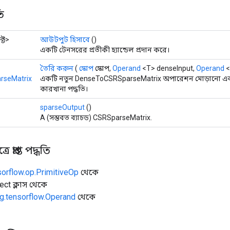
ি
্ট>
আউটপুট হিসাবে
()
একটি টেনসরের প্রতীকী হ্যান্ডেল প্রদান করে।
তৈরি করুন
(
স্কোপ
স্কোপ,
Operand
<T> denseInput,
Operand
<
rseMatrix
একটি নতুন DenseToCSRSparseMatrix অপারেশন মোড়ানো একট
কারখানা পদ্ধতি।
sparseOutput
()
A (সম্ভবত ব্যাচড) CSRSparseMatrix.
 প্রাপ্ত পদ্ধতি
sorflow.op.PrimitiveOp
থেকে
ect ক্লাস থেকে
g.tensorflow.Operand
থেকে