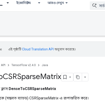
ইকোসিস্টেম
আরও দেখুন
এই পৃষ্ঠাটি
Cloud Translation API
অনুবাদ করেছে।
, API
TensorFlow v2.4.0
Java
o
CSRSparse
Matrix
ক্লাস
DenseToCSRSparseMatrix
 (সম্ভবত ব্যাচড) CSRSparseMatrix-এ রূপান্তরিত করে।