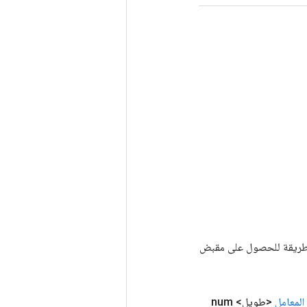
Tenso أخرى. يتم استخدام هذه الطريقة للحصول على مقبض
المعامل
<طويل> num