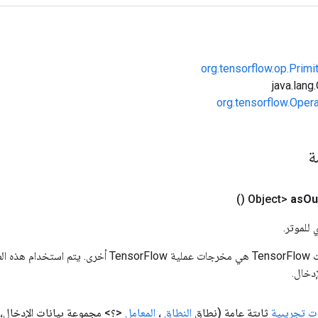
org.tensorflow.op.Primi
org.tensorflow.Oper
مة
()
as
Ou
 للموتر.
المدخلات إلى عمليات TensorFlow هي مخرجات عملية rFlow
دخال.
ت تجريبية
ثابتة عامة
(نطاق
النطاق
،
المعامل
<؟> مجموعة بيانات الإدخال،