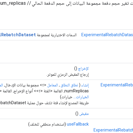
ير حجم دفعة مجموعة البيانات إلى حجم الدفعة الحالي // num_replicas.
l
Rebatch
Dataset
ExperimentalRebatchDatas
السمات الاختيارية لمجموعة
كإخراج
()
إرجاع المقبض الرمزي للموتر.
إنشاء
(
نطاق النطاق
،
المعامل
<؟> مجموعة بيانات الإدخال،
ال
numReplicas، القائمة <الفئة <؟>> أنواع الإخراج، القائمة <
الخيارات...
خيارات)
طريقة المصنع لإنشاء فئة تلتف حول عملية ExperimentalRebatchDataset جديدة.
مقبض
()
useFallback
(استخدام منطقي للخلف)
ExperimentalRebatc