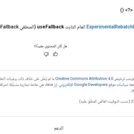
 <?>
()
Rebatch
Experimental
العام الثابت
Fallback
use
(المنطقي use
Fallback)
هل كان المحتوى مفيدًا؟
بموجب
ترخيص Creative Commons Attribution 4.0‏
ما لم يُنصّ على خلاف ذلك، وعينات الت
جعة
سياسات موقع Google Developers الإلكتروني
.
n
الدعم