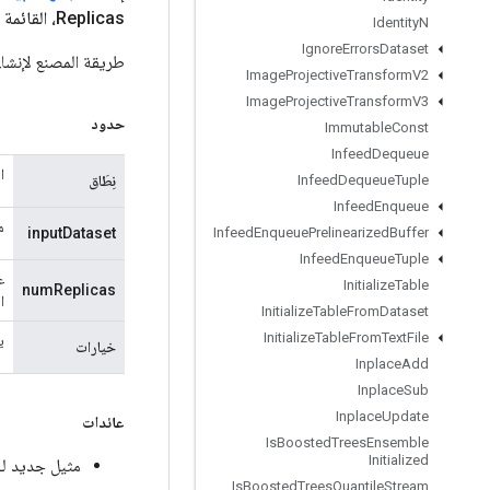
Replicas، القائمة <الفئة <؟>> أنواع الإخراج، القائمة <
Identity
N
Ignore
Errors
Dataset
طريقة المصنع لإنشاء فئة تلتف حول 
Image
Projective
Transform
V2
Image
Projective
Transform
V3
حدود
Immutable
Const
Infeed
Dequeue
ا
نِطَاق
Infeed
Dequeue
Tuple
Infeed
Enqueue
م
inputDataset
Infeed
Enqueue
Prelinearized
Buffer
Infeed
Enqueue
Tuple
ع
Initialize
Table
numReplicas
ا
Initialize
Table
From
Dataset
Initialize
Table
From
Text
File
ي
خيارات
Inplace
Add
Inplace
Sub
Inplace
Update
عائدات
Is
Boosted
Trees
Ensemble
Initialized
مثيل جديد لـ perimentalRebatchDataset
Is
Boosted
Trees
Quantile
Stream