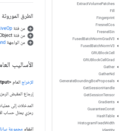
Extract
Volume
Patches
Fill
الطرق الموروثة
Fingerprint
Fresnel
Cos
من فئة
tiveOp
Fresnel
Sin
من فئة java.lang.Object
Fused
Batch
Norm
Grad
V3
من الواجهة
and
Fused
Batch
Norm
V3
GRUBlock
Cell
GRUBlock
Cell
Grad
الأساليب العا
Gather
Gather
Nd
Generate
Bounding
Box
Proposals
الإخراج
العام <Object>
tput
Get
Session
Handle
إرجاع المقبض الرمزي
Get
Session
Tensor
Gradients
Guarantee
Const
رمزي يمثل حساب الإ
Hash
Table
Histogram
Fixed
Width
إنشاء
مجموعة بيانا
Identity