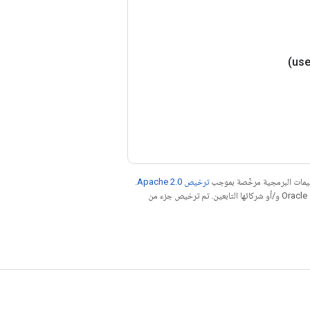
عليمات البرمجية مرخّصة بموجب
ترخيص Apache 2.0‏
.
. إنّ Java هي علامة تجارية مسجَّلة لشركة Oracle و/أو شركائها التابعين. تم ترخيص جزء من