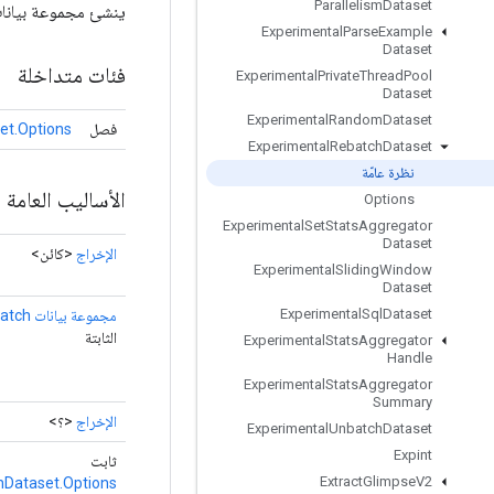
Parallelism
Dataset
ينشئ مجموعة بيانات تغ
Experimental
Parse
Example
Dataset
فئات متداخلة
Experimental
Private
Thread
Pool
Dataset
Experimental
Random
Dataset
فصل
et.Options
Experimental
Rebatch
Dataset
نظرة عامّة
الأساليب العامة
Options
Experimental
Set
Stats
Aggregator
Dataset
الإخراج
<كائن>
Experimental
Sliding
Window
Dataset
Experimental
Sql
Dataset
مجموعة بيانات ExperimentalRebatch
الثابتة
Experimental
Stats
Aggregator
Handle
Experimental
Stats
Aggregator
Summary
الإخراج
<؟>
Experimental
Unbatch
Dataset
Expint
ثابت
Extract
Glimpse
V2
hDataset.Options