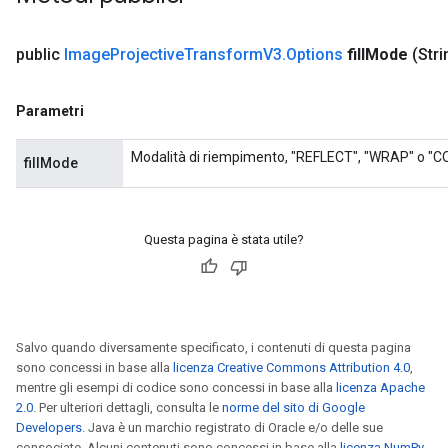
public
Image
Projective
Transform
V3
.
Options
fill
Mode
(Strin
Parametri
Modalità di riempimento, "REFLECT", "WRAP" o "
fillMode
sGradAccumDebug
rs
Questa pagina è stata utile?
ersGradAccumDebug
rs
ersGradAccumDebug
Parameters
Salvo quando diversamente specificato, i contenuti di questa pagina
sono concessi in base alla
licenza Creative Commons Attribution 4.0
,
GradAccumDebug
mentre gli esempi di codice sono concessi in base alla
licenza Apache
Parameters
2.0
. Per ulteriori dettagli, consulta le
norme del sito di Google
ters
Developers
. Java è un marchio registrato di Oracle e/o delle sue
tersGradAccumDebug
consociate. Alcuni contenuti sono concessi in base alla
licenza NumPy
.