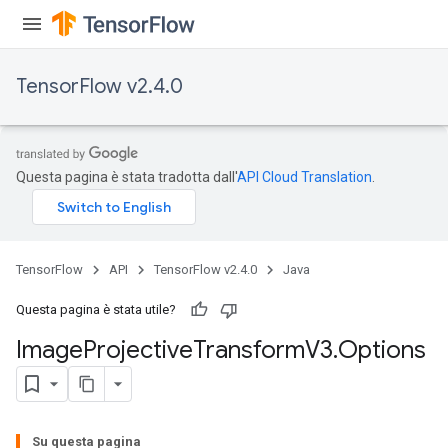
TensorFlow v2.4.0
Questa pagina è stata tradotta dall'
API Cloud Translation
.
TensorFlow
API
TensorFlow v2.4.0
Java
Questa pagina è stata utile?
Image
Projective
Transform
V3
.
Options
Su questa pagina