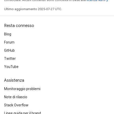
arameters
Ultimo aggiornamento 2025-07-27 UTC.
ParametersGradAccumDebug
meters
ametersGradAccumDebug
Resta connesso
rs
Blog
ersGradAccumDebug
Forum
tDescentParameters
ntDescentParametersGradAccumDebug
GitHub
Twitter
YouTube
Assistenza
Monitoraggio problemi
Note di rilascio
Stack Overflow
Linee guida per il brand