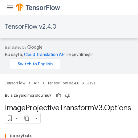
TensorFlow v2.4.0
Bu sayfa,
Cloud Translation API
ile çevrilmiştir.
TensorFlow
API
TensorFlow v2.4.0
Java
Bu size yardımcı oldu mu?
Image
Projective
Transform
V3
.
Options
Bu sayfada