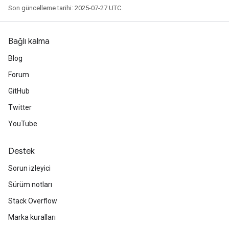
Son güncelleme tarihi: 2025-07-27 UTC.
arameters
ParametersGradAccumDebug
meters
Bağlı kalma
ametersGradAccumDebug
Blog
rs
ersGradAccumDebug
Forum
tDescentParameters
GitHub
ntDescentParametersGradAccumDebug
Twitter
YouTube
Destek
Sorun izleyici
Sürüm notları
Stack Overflow
Marka kuralları