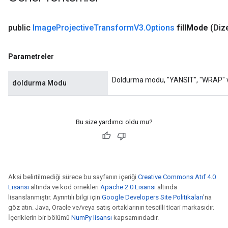
public
Image
Projective
Transform
V3
.
Options
fill
Mode
(Dize
Parametreler
Doldurma modu, "YANSIT", "WRAP" 
doldurma Modu
sGradAccumDebug
rs
Bu size yardımcı oldu mu?
ersGradAccumDebug
rs
ersGradAccumDebug
Parameters
Aksi belirtilmediği sürece bu sayfanın içeriği
Creative Commons Atıf 4.0
Lisansı
altında ve kod örnekleri
Apache 2.0 Lisansı
altında
GradAccumDebug
lisanslanmıştır. Ayrıntılı bilgi için
Google Developers Site Politikaları
'na
Parameters
göz atın. Java, Oracle ve/veya satış ortaklarının tescilli ticari markasıdır.
ters
İçeriklerin bir bölümü
NumPy lisansı
kapsamındadır.
tersGradAccumDebug