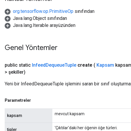
org.tensorflow.op.PrimitiveOp
sınıfından
Java.lang.Object sınıfından
Java.lang.Iterable arayüzünden
sGradAccumDebug
Genel Yöntemler
rs
ersGradAccumDebug
rs
public static
Infeed
Dequeue
Tuple
create
(
Kapsam
kapsam
ersGradAccumDebug
> şekiller)
Parameters
Yeni bir InfeedDequeueTuple işlemini saran bir sınıf oluşturma
GradAccumDebug
Parameters
Parametreler
ters
tersGradAccumDebug
mevcut kapsam
kapsam
arameters
ParametersGradAccumDebug
'Çıktılar'daki her öğenin öğe türleri.
tipler
meters