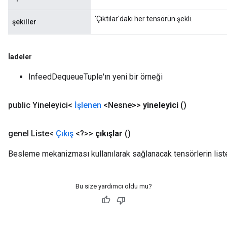
ametersGradAccumDebug
'Çıktılar'daki her tensörün şekli.
şekiller
rs
ersGradAccumDebug
tDescentParameters
İadeler
ntDescentParametersGradAccumDebug
InfeedDequeueTuple'ın yeni bir örneği
public Yineleyici<
İşlenen
<Nesne>>
yineleyici
()
genel Liste<
Çıkış
<?>>
çıkışlar
()
Besleme mekanizması kullanılarak sağlanacak tensörlerin liste
Bu size yardımcı oldu mu?