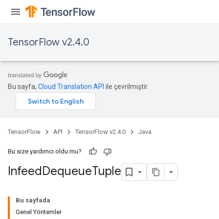
TensorFlow v2.4.0
Bu sayfa,
Cloud Translation API
ile çevrilmiştir.
TensorFlow
API
TensorFlow v2.4.0
Java
Bu size yardımcı oldu mu?
Infeed
Dequeue
Tuple
Bu sayfada
Genel Yöntemler