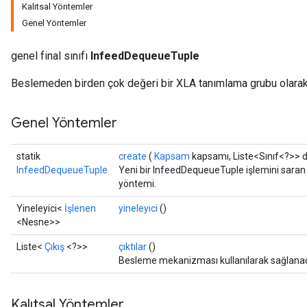
Kalıtsal Yöntemler
Genel Yöntemler
genel final sınıfı
InfeedDequeueTuple
Beslemeden birden çok değeri bir XLA tanımlama grubu olarak g
Genel Yöntemler
statik
create
(
Kapsam
kapsamı, Liste<Sınıf<?>> d
InfeedDequeueTuple
Yeni bir InfeedDequeueTuple işlemini saran b
yöntemi.
Yineleyici<
İşlenen
yineleyici
()
<Nesne>>
Liste<
Çıkış
<?>>
çıktılar
()
Besleme mekanizması kullanılarak sağlanacak
Kalıtsal Yöntemler