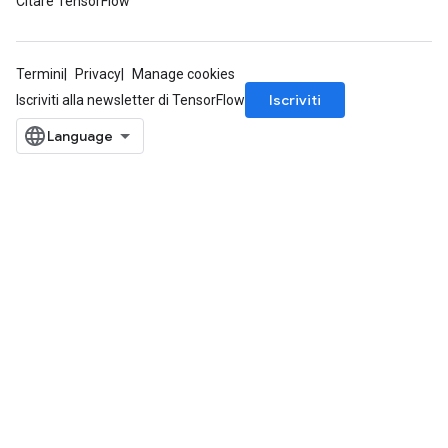
Citare TensorFlow
Termini
Privacy
Manage cookies
Iscriviti
Iscriviti alla newsletter di TensorFlow
ize
Requantize
ize
AndReluAndRequantize
u
uAndRequantize
AndRelu