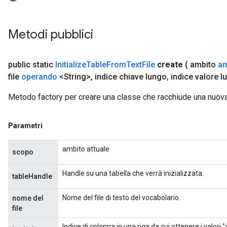
Metodi pubblici
public static
Initialize
Table
From
Text
File
create
( ambito
am
file
operando
<String>
,
indice chiave lungo
,
indice valore l
Metodo factory per creare una classe che racchiude una nuova
Parametri
ambito attuale
scopo
Handle su una tabella che verrà inizializzata.
tableHandle
Nome del file di testo del vocabolario.
nome del
file
Indice di colonna in una riga da cui ottenere i valori "