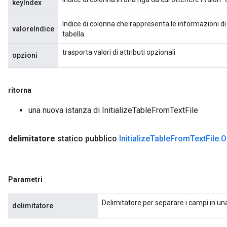
keyIndex
Indice di colonna che rappresenta le informazioni di u
valoreIndice
tabella.
trasporta valori di attributi opzionali
opzioni
ritorna
una nuova istanza di InitializeTableFromTextFile
delimitatore
statico pubblico
Initialize
Table
From
Text
File
.
O
Parametri
Delimitatore per separare i campi in una
delimitatore