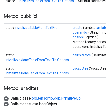
classe
InizializzaTableFromTextFile.Options
Attributi facoltativ
sGradAccumDebug
rs
ersGradAccumDebug
Metodi pubblici
rs
ersGradAccumDebug
static
InizializzaTableFromTextFile
create
( ambito
ambit
Parameters
operando
<String>, ind
opzioni...
opzioni)
Metodo factory per cr
GradAccumDebug
operazione InitializeT
Parameters
ters
static
delimitatore
(Delimitat
InizializzazioneTableFromTextFile.Options
tersGradAccumDebug
arameters
static
vocabSize
(VocabSize
ParametersGradAccumDebug
InizializzazioneTableFromTextFile.Options
meters
ametersGradAccumDebug
Metodi ereditati
rs
ersGradAccumDebug
Dalla classe
org.tensorflow.op.PrimitiveOp
tDescentParameters
Dalla classe java.lang.Object
ntDescentParametersGradAccumDebug