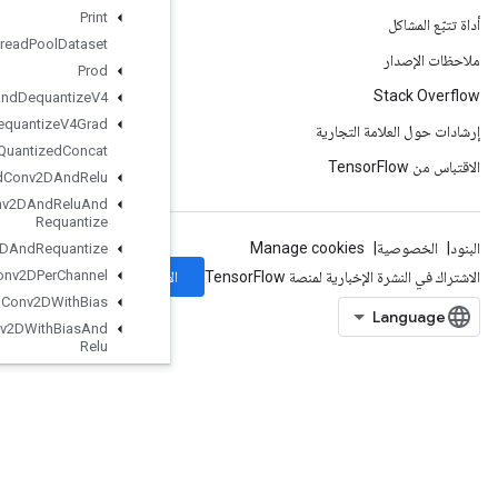
Print
Private
Thread
Pool
Dataset
Prod
Quantize
And
Dequantize
V4
Quantize
And
Dequantize
V4Grad
Quantized
Concat
Quantized
Conv2DAnd
Relu
Quantized
Conv2DAnd
Relu
And
Requantize
Quantized
Conv2DAnd
Requantize
الاشتراك
Channel
Conv2DPer
Quantized
Quantized
Conv2DWith
Bias
Quantized
Conv2DWith
Bias
And
Relu
Quantized
Conv2DWith
Bias
And
Relu
And
Requantize
Quantized
Conv2DWith
Bias
And
Requantize
QuantizedConv2DWithBiasSignedSumAndReluAndRequantize
QuantizedConv2DWithBiasSumAndRelu