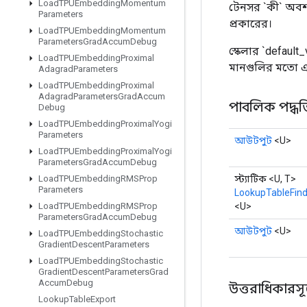
Load
TPUEmbedding
Momentum
টেনসর `কী` অবশ
Parameters
প্রকারের।
Load
TPUEmbedding
Momentum
Parameters
Grad
Accum
Debug
স্কেলার `defaul
Load
TPUEmbedding
Proximal
মানগুলির মতো এ
Adagrad
Parameters
Load
TPUEmbedding
Proximal
Adagrad
Parameters
Grad
Accum
পাবলিক পদ্ধত
Debug
Load
TPUEmbedding
Proximal
Yogi
Parameters
আউটপুট
<U>
Load
TPUEmbedding
Proximal
Yogi
Parameters
Grad
Accum
Debug
স্ট্যাটিক <U, T>
Load
TPUEmbedding
RMSProp
Parameters
LookupTableFin
<U>
Load
TPUEmbedding
RMSProp
Parameters
Grad
Accum
Debug
আউটপুট
<U>
Load
TPUEmbedding
Stochastic
Gradient
Descent
Parameters
Load
TPUEmbedding
Stochastic
Gradient
Descent
Parameters
Grad
Accum
Debug
উত্তরাধিকারসূত্রে
Lookup
Table
Export