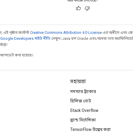
এটি কাজে লেগেছে?
 এই পৃষ্ঠার কন্টেন্ট
Creative Commons Attribution 4.0 License
-এর অধীনে এবং কো
,
Google Developers সাইট নীতি
দেখুন। Java হল Oracle এবং/অথবা তার অ্যাফিলিয়েট সংস্
াপ্ত।
র আপডেট করা হয়েছে।
সহায়তা
সমস্যার ট্র্যাকার
রিলিজ নোট
Stack Overflow
ব্র্যান্ড নির্দেশিকা
TensorFlow উল্লেখ করা