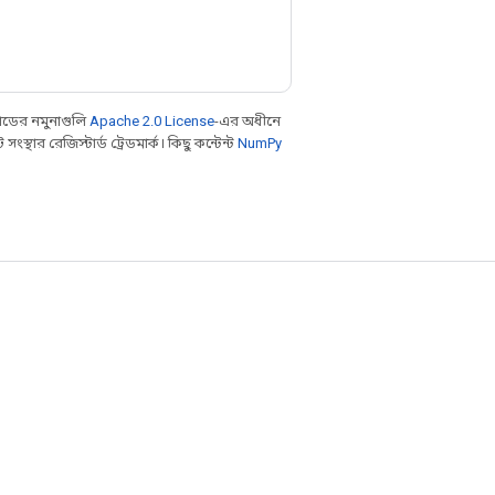
ডের নমুনাগুলি
Apache 2.0 License
-এর অধীনে
থার রেজিস্টার্ড ট্রেডমার্ক। কিছু কন্টেন্ট
NumPy