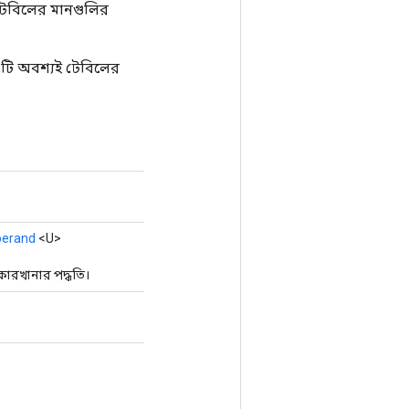
টেবিলের মানগুলির
এটি অবশ্যই টেবিলের
erand
<U>
ারখানার পদ্ধতি।