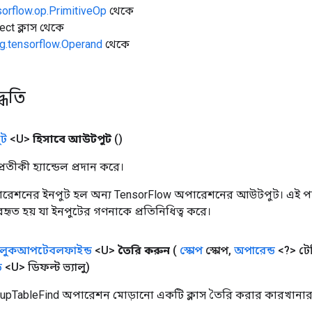
sorflow.op.PrimitiveOp
থেকে
ect ক্লাস থেকে
g.tensorflow.Operand
থেকে
্ধতি
ট
<U>
হিসাবে আউটপুট
()
তীকী হ্যান্ডেল প্রদান করে।
রেশনের ইনপুট হল অন্য TensorFlow অপারেশনের আউটপুট। এই পদ্
্যবহৃত হয় যা ইনপুটের গণনাকে প্রতিনিধিত্ব করে।
লুকআপটেবলফাইন্ড
<U>
তৈরি করুন
(
স্কোপ
স্কোপ
,
অপারেন্ড
<?> টেব
ড
<U> ডিফল্ট ভ্যালু)
upTableFind অপারেশন মোড়ানো একটি ক্লাস তৈরি করার কারখানার 