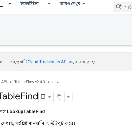
ইকোসিস্টেম
আরও দেখুন
এই পৃষ্ঠাটি
Cloud Translation API
অনুবাদ করেছে।
, API
TensorFlow v2.4.0
Java
Table
Find
্লাস
LookupTableFind
েখায়, সংশ্লিষ্ট মানগুলি আউটপুট করে।