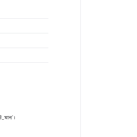
ট_মান`।