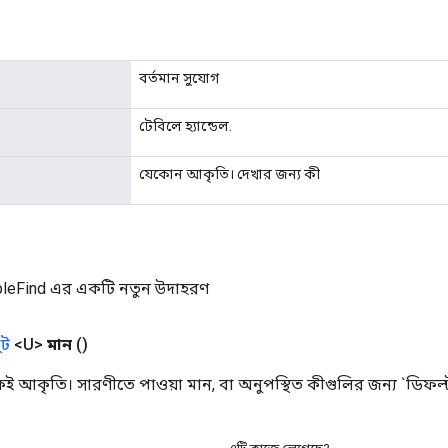
বর্তমান সুযোগ
টেবিলে হ্যান্ডেল.
যেকোন আকৃতি। দেখার জন্য কী
leFind এর একটি নতুন উদাহরণ
ট
<U>
মান
()
 আকৃতি। সারণীতে পাওয়া মান, বা অনুপস্থিত কীগুলির জন্য `ডিফল্