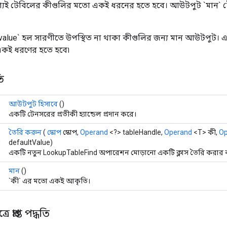
্যই টেবিলের কীগুলির মতো একই ধরনের হতে হবে। আউটপুট `মান` 
t_value` হল সারণীতে উপস্থিত না থাকা কীগুলির জন্য মান আউটপুট। 
কই ধরণের হতে হবে৷
ি
আউটপুট হিসাবে
()
একটি টেনসরের প্রতীকী হ্যান্ডেল প্রদান করে।
তৈরি করুন
(
স্কোপ
স্কোপ,
Operand
<?> tableHandle,
Operand
<T> কী,
Op
d
defaultValue)
একটি নতুন LookupTableFind অপারেশন মোড়ানো একটি ক্লাস তৈরি করার ক
মান
()
`কী` এর মতো একই আকৃতি।
 প্রাপ্ত পদ্ধতি