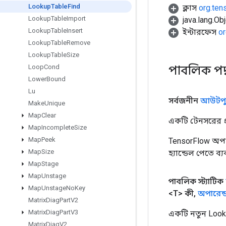
Lookup
Table
Find
ক্লাস
org.ten
Lookup
Table
Import
java.lang.Obj
Lookup
Table
Insert
ইন্টারফেস
or
Lookup
Table
Remove
Lookup
Table
Size
পাবলিক পদ
Loop
Cond
Lower
Bound
Lu
সর্বজনীন
আউটপু
Make
Unique
Map
Clear
একটি টেনসরের প্র
Map
Incomplete
Size
Map
Peek
TensorFlow অপা
Map
Size
হ্যান্ডেল পেতে ব
Map
Stage
Map
Unstage
পাবলিক স্ট্যাটিক
Map
Unstage
No
Key
<T> কী
,
অপারেন্
Matrix
Diag
Part
V2
Matrix
Diag
Part
V3
একটি নতুন Look
Matrix
Diag
V2