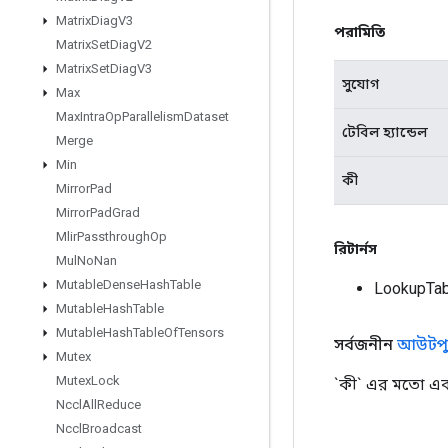
Matrix
Diag
V3
পরামিতি
Matrix
Set
Diag
V2
Matrix
Set
Diag
V3
সুযোগ
Max
Max
Intra
Op
Parallelism
Dataset
টেবিল হ্যান্ডেল
Merge
Min
কী
Mirror
Pad
Mirror
Pad
Grad
Mlir
Passthrough
Op
রিটার্নস
Mul
No
Nan
Mutable
Dense
Hash
Table
LookupTab
Mutable
Hash
Table
Mutable
Hash
Table
Of
Tensors
সর্বজনীন
আউটপু
Mutex
Mutex
Lock
`কী` এর মতো একই
Nccl
All
Reduce
Nccl
Broadcast