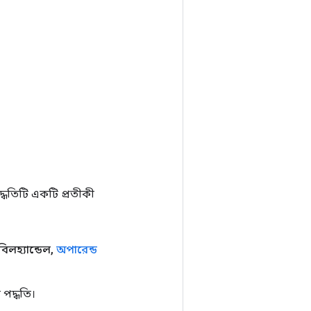
ধতিটি একটি প্রতীকী
িলহ্যান্ডেল
,
অপারেন্ড
পদ্ধতি।