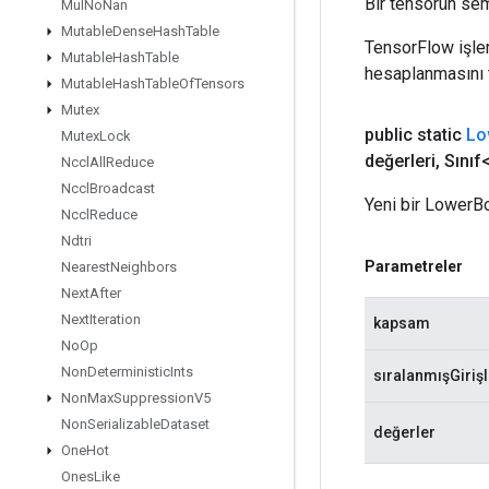
Bir tensörün sem
Mul
No
Nan
Mutable
Dense
Hash
Table
TensorFlow işleml
Mutable
Hash
Table
hesaplanmasını t
Mutable
Hash
Table
Of
Tensors
Mutex
public static
Lo
Mutex
Lock
değerleri
,
Sınıf<
Nccl
All
Reduce
Nccl
Broadcast
Yeni bir LowerBo
Nccl
Reduce
Ndtri
Parametreler
Nearest
Neighbors
Next
After
Next
Iteration
kapsam
No
Op
Non
Deterministic
Ints
sıralanmışGirişl
Non
Max
Suppression
V5
Non
Serializable
Dataset
değerler
One
Hot
Ones
Like