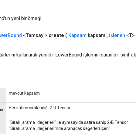
'un yeni bir örneği
wer
Bound
<Tamsayı>
create
(
Kapsam
kapsamı
,
İşlenen
<T> 
türlerini kullanarak yeni bir LowerBound işlemini saran bir sınıf 
mevcut kapsam
Her satırın sıralandığı 2-D Tensör.
er
"Sıralı_arama_değerleri" ile aynı sayıda satıra sahip 2-B Tensör.
"Sıralı_arama_değerleri"nde aranacak değerleri içerir.