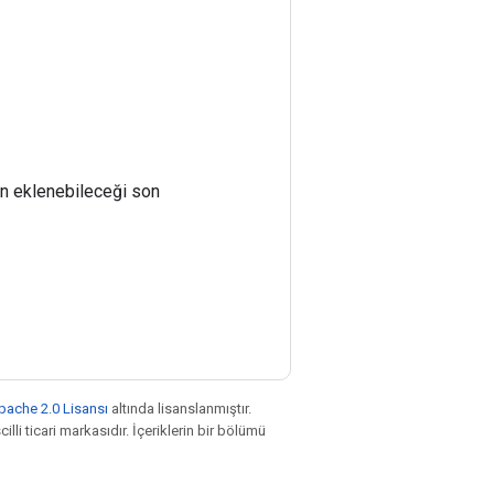
rin eklenebileceği son
pache 2.0 Lisansı
altında lisanslanmıştır.
illi ticari markasıdır. İçeriklerin bir bölümü