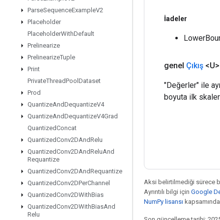
Parse
Sequence
Example
V2
İadeler
Placeholder
Placeholder
With
Default
LowerBound
Prelinearize
Prelinearize
Tuple
genel
Çıkış
<U>
Print
Private
Thread
Pool
Dataset
"Değerler" ile a
Prod
boyuta ilk skaler
Quantize
And
Dequantize
V4
Quantize
And
Dequantize
V4Grad
Quantized
Concat
Quantized
Conv2DAnd
Relu
Quantized
Conv2DAnd
Relu
And
Requantize
Quantized
Conv2DAnd
Requantize
Aksi belirtilmediği sürece 
Quantized
Conv2DPer
Channel
Ayrıntılı bilgi için
Google Dev
Quantized
Conv2DWith
Bias
NumPy lisansı
kapsamındad
Quantized
Conv2DWith
Bias
And
Relu
Son güncelleme tarihi: 202