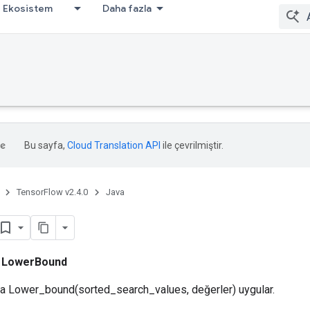
Ekosistem
Daha fazla
Bu sayfa,
Cloud Translation API
ile çevrilmiştir.
TensorFlow v2.4.0
Java
ı
LowerBound
ca Lower_bound(sorted_search_values, değerler) uygular.