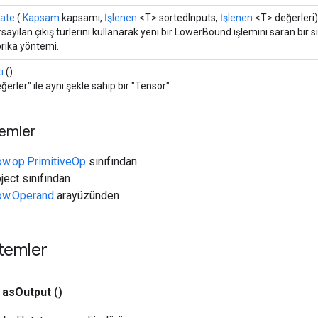
eate
(
Kapsam
kapsamı,
İşlenen
<T> sortedInputs,
İşlenen
<T> değerleri)
sayılan çıkış türlerini kullanarak yeni bir LowerBound işlemini saran bir 
rika yöntemi.
ı
()
ğerler" ile aynı şekle sahip bir "Tensör".
temler
ow.op.PrimitiveOp
sınıfından
ject sınıfından
low.Operand
arayüzünden
temler
as
Output
()