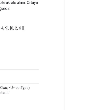
larak ele alınır. Ortaya
ğerdir.
, 9], [0, 2, 6 ]]
, Class<U> outType)
ntemi.