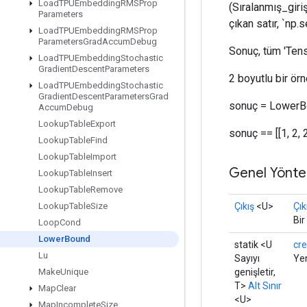
Load
TPUEmbedding
RMSProp
(Sıralanmış_giriş
Parameters
çıkan satır, `np.
Load
TPUEmbedding
RMSProp
Parameters
Grad
Accum
Debug
Sonuç, tüm 'Tens
Load
TPUEmbedding
Stochastic
Gradient
Descent
Parameters
2 boyutlu bir örne
Load
TPUEmbedding
Stochastic
Gradient
Descent
Parameters
Grad
sonuç = LowerBo
Accum
Debug
Lookup
Table
Export
sonuç == [[1, 2, 2]
Lookup
Table
Find
Lookup
Table
Import
Genel Yönte
Lookup
Table
Insert
Lookup
Table
Remove
Çıkış
<U>
Çık
Lookup
Table
Size
Bir
Loop
Cond
Lower
Bound
statik <U
cr
Lu
Sayıyı
Yen
genişletir,
Make
Unique
T>
Alt Sınır
Map
Clear
<U>
Map
Incomplete
Size