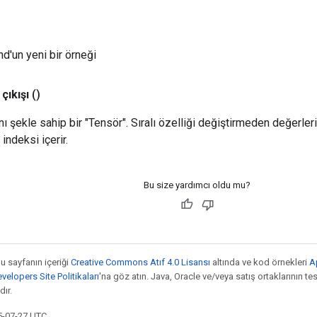
'un yeni bir örneği
çıkışı
()
ynı şekle sahip bir "Tensör". Sıralı özelliği değiştirmeden değerle
 indeksi içerir.
Bu size yardımcı oldu mu?
bu sayfanın içeriği
Creative Commons Atıf 4.0 Lisansı
altında ve kod örnekleri
A
elopers Site Politikaları
'na göz atın. Java, Oracle ve/veya satış ortaklarının tesc
ır.
5-07-27 UTC.