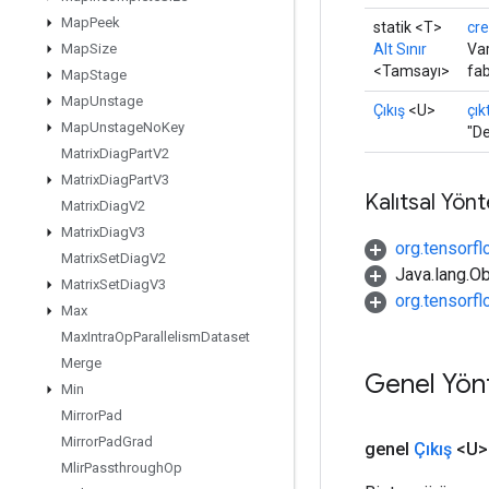
Map
Peek
statik <T>
cr
Alt Sınır
Var
Map
Size
<Tamsayı>
fab
Map
Stage
Map
Unstage
Çıkış
<U>
çıkt
Map
Unstage
No
Key
"De
Matrix
Diag
Part
V2
Matrix
Diag
Part
V3
Kalıtsal Yön
Matrix
Diag
V2
Matrix
Diag
V3
org.tensorfl
Matrix
Set
Diag
V2
Java.lang.Ob
Matrix
Set
Diag
V3
org.tensorf
Max
Max
Intra
Op
Parallelism
Dataset
Merge
Genel Yön
Min
Mirror
Pad
Mirror
Pad
Grad
genel
Çıkış
<U>
Mlir
Passthrough
Op