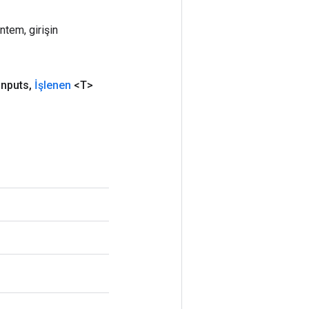
ntem, girişin
Inputs
,
İşlenen
<T>