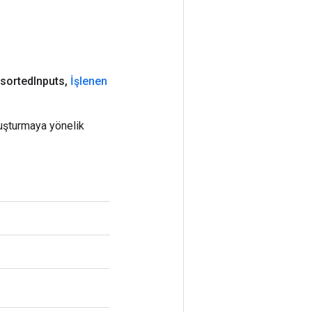
sorted
Inputs
,
İşlenen
oluşturmaya yönelik