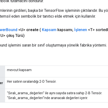
bolik tutamacını döndürür.
erinin girdileri, başka bir TensorFlow işleminin çıktılarıdır. Bu yö
emsil eden sembolik bir tanıtıcı elde etmek için kullanılır.
wer
Bound
<U>
create
(
Kapsam
kapsamı
,
İşlenen
<T> sorted
U> çıkış Türü)
und işlemini saran bir sınıf oluşturmaya yönelik fabrika yöntemi.
mevcut kapsam
Her satırın sıralandığı 2-D Tensör.
er
"Sıralı_arama_değerleri" ile aynı sayıda satıra sahip 2-B Tensör.
"Sıralı_arama_değerleri"nde aranacak değerleri içerir.