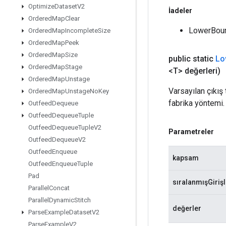
Optimize
Dataset
V2
İadeler
Ordered
Map
Clear
LowerBound
Ordered
Map
Incomplete
Size
Ordered
Map
Peek
Ordered
Map
Size
public static
Lo
Ordered
Map
Stage
<T> değerleri)
Ordered
Map
Unstage
Varsayılan çıkış 
Ordered
Map
Unstage
No
Key
fabrika yöntemi.
Outfeed
Dequeue
Outfeed
Dequeue
Tuple
Outfeed
Dequeue
Tuple
V2
Parametreler
Outfeed
Dequeue
V2
Outfeed
Enqueue
kapsam
Outfeed
Enqueue
Tuple
Pad
sıralanmışGirişl
Parallel
Concat
Parallel
Dynamic
Stitch
değerler
Parse
Example
Dataset
V2
Parse
Example
V2