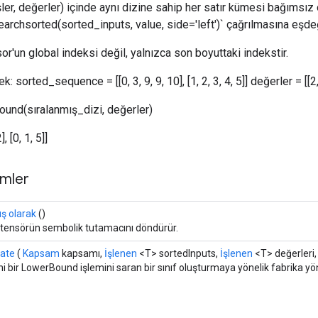
ler, değerler) içinde aynı dizine sahip her satır kümesi bağımsız o
searchsorted(sorted_inputs, value, side='left')` çağrılmasına eşde
or'un global indeksi değil, yalnızca son boyuttaki indekstir.
k: sorted_sequence = [[0, 3, 9, 9, 10], [1, 2, 3, 4, 5]] değerler = [[2, 4
und(sıralanmış_dizi, değerler)
, [0, 1, 5]]
mler
ış olarak
()
 tensörün sembolik tutamacını döndürür.
eate
(
Kapsam
kapsamı,
İşlenen
<T> sortedInputs,
İşlenen
<T> değerleri
i bir LowerBound işlemini saran bir sınıf oluşturmaya yönelik fabrika yö