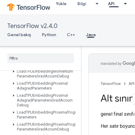
Yükle
Bilgi
API
LoadTPUEmbeddingAdadeltaParametersGradAccumDebug
LoadTPUEmbeddingAdagradParameters
LoadTPUEmbeddingAdagradParametersGradAccumDebug
TensorFlow v2.4.0
LoadTPUEmbeddingCenteredRMSPropParameters
LoadTPUEmbeddingFTRLParameters
Genel bakış
Python
C++
Java
LoadTPUEmbeddingFTRLParametersGradAccumDebug
Load
TPUEmbedding
MDLAdagrad
Light
Parameters
Load
TPUEmbedding
Momentum
Parameters
Load
TPUEmbedding
Momentum
Parameters
Grad
Accum
Debug
Load
TPUEmbedding
Proximal
TensorFlow
API
Adagrad
Parameters
Alt sınır
Load
TPUEmbedding
Proximal
Adagrad
Parameters
Grad
Accum
Debug
Load
TPUEmbedding
Proximal
Yogi
genel final sınıf
Parameters
Load
TPUEmbedding
Proximal
Yogi
Her satır boyun
Parameters
Grad
Accum
Debug