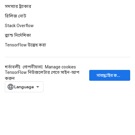
সমস্যার ট্র্যাকার
Requantize
রিলিজ নোট
ize
AndReluAndRequantize
Stack Overflow
u
ব্র্যান্ড নির্দেশিকা
uAndRequantize
TensorFlow উল্লেখ করা
AndRelu
শর্তাবলী
গোপনীয়তা
Manage cookies
AndReluAndRequantize
TensorFlow নিউজলেটার পেতে সাইন-আপ
সাবস্ক্রাইব করুন
করুন
ize
Requantize
ize