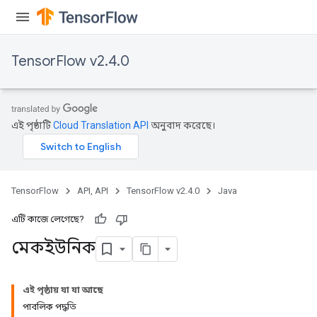
tersGradAccumDebug
arameters
ParametersGradAccumDebug
TensorFlow v2.4.0
meters
ametersGradAccumDebug
rs
ersGradAccumDebug
এই পৃষ্ঠাটি
Cloud Translation API
অনুবাদ করেছে।
tDescentParameters
ntDescentParametersGradAccumDebug
TensorFlow
API, API
TensorFlow v2.4.0
Java
এটি কাজে লেগেছে?
মেকইউনিক
এই পৃষ্ঠায় যা যা আছে
পাবলিক পদ্ধতি