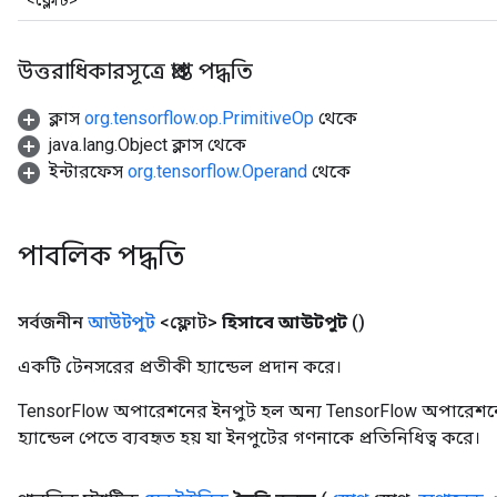
<ফ্লোট>
উত্তরাধিকারসূত্রে প্রাপ্ত পদ্ধতি
ক্লাস
org.tensorflow.op.PrimitiveOp
থেকে
java.lang.Object ক্লাস থেকে
ইন্টারফেস
org.tensorflow.Operand
থেকে
পাবলিক পদ্ধতি
সর্বজনীন
আউটপুট
<ফ্লোট>
হিসাবে আউটপুট
()
একটি টেনসরের প্রতীকী হ্যান্ডেল প্রদান করে।
TensorFlow অপারেশনের ইনপুট হল অন্য TensorFlow অপারেশনে
হ্যান্ডেল পেতে ব্যবহৃত হয় যা ইনপুটের গণনাকে প্রতিনিধিত্ব করে।