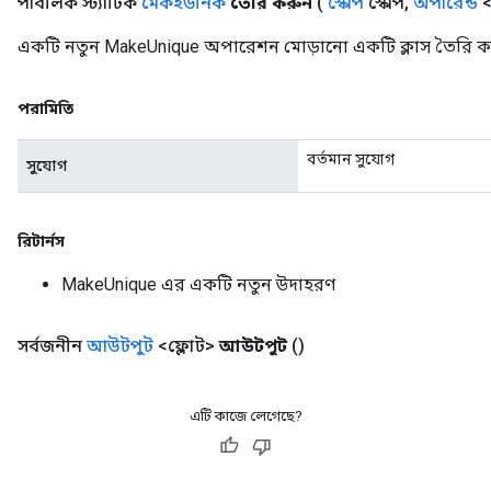
পাবলিক স্ট্যাটিক
মেকইউনিক
তৈরি করুন
(
স্কোপ
স্কোপ
,
অপারেন্ড
<
একটি নতুন MakeUnique অপারেশন মোড়ানো একটি ক্লাস তৈরি কর
পরামিতি
বর্তমান সুযোগ
সুযোগ
রিটার্নস
MakeUnique এর একটি নতুন উদাহরণ
সর্বজনীন
আউটপুট
<ফ্লোট>
আউটপুট
()
এটি কাজে লেগেছে?