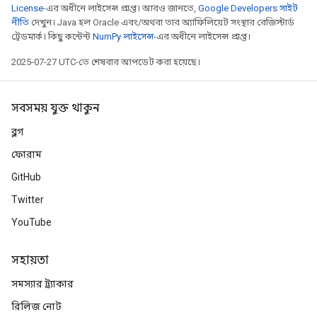
License
-এর অধীনে লাইসেন্স প্রাপ্ত। আরও জানতে,
Google Developers সাইট
নীতি
দেখুন। Java হল Oracle এবং/অথবা তার অ্যাফিলিয়েট সংস্থার রেজিস্টার্ড
Requantize
ট্রেডমার্ক। কিছু কন্টেন্ট
NumPy লাইসেন্স
-এর অধীনে লাইসেন্স প্রাপ্ত।
ize
2025-07-27 UTC-তে শেষবার আপডেট করা হয়েছে।
সবসময় যুক্ত থাকুন
ব্লগ
ফোরাম
GitHub
Twitter
YouTube
সহায়তা
সমস্যার ট্র্যাকার
রিলিজ নোট