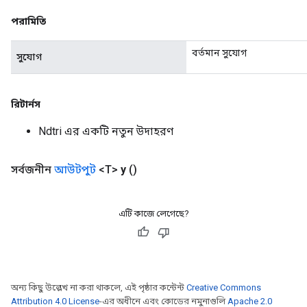
পরামিতি
বর্তমান সুযোগ
সুযোগ
ize
রিটার্নস
Ndtri এর একটি নতুন উদাহরণ
Requantize
ize
সর্বজনীন
আউটপুট
<T>
y
()
AndReluAndRequantize
u
uAndRequantize
এটি কাজে লেগেছে?
AndRelu
AndReluAndRequantize
অন্য কিছু উল্লেখ না করা থাকলে, এই পৃষ্ঠার কন্টেন্ট
Creative Commons
Attribution 4.0 License
-এর অধীনে এবং কোডের নমুনাগুলি
Apache 2.0
ize