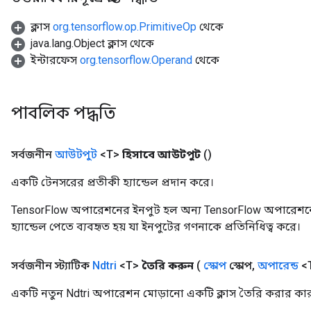
ক্লাস
org.tensorflow.op.PrimitiveOp
থেকে
java.lang.Object ক্লাস থেকে
ইন্টারফেস
org.tensorflow.Operand
থেকে
পাবলিক পদ্ধতি
সর্বজনীন
আউটপুট
<T>
হিসাবে আউটপুট
()
একটি টেনসরের প্রতীকী হ্যান্ডেল প্রদান করে।
TensorFlow অপারেশনের ইনপুট হল অন্য TensorFlow অপারেশনে
হ্যান্ডেল পেতে ব্যবহৃত হয় যা ইনপুটের গণনাকে প্রতিনিধিত্ব করে।
সর্বজনীন স্ট্যাটিক
Ndtri
<T>
তৈরি করুন
(
স্কোপ
স্কোপ
,
অপারেন্ড
<T
একটি নতুন Ndtri অপারেশন মোড়ানো একটি ক্লাস তৈরি করার কার