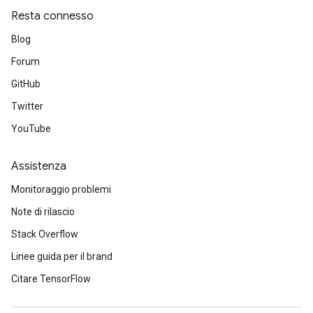
ters
Resta connesso
metersGradAccumDebug
ropParameters
Blog
s
Forum
ersGradAccumDebug
GitHub
ghtParameters
meters
Twitter
ametersGradAccumDebug
YouTube
adParameters
radParametersGradAccumDebug
Assistenza
rameters
Monitoraggio problemi
ParametersGradAccumDebug
eters
Note di rilascio
metersGradAccumDebug
Stack Overflow
ientDescentParameters
Linee guida per il brand
dientDescentParametersGradAccumDebug
Citare TensorFlow