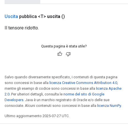
Uscita
pubblica <T>
uscita
()
Il tensore ridotto.
Questa pagina è stata utile?
Salvo quando diversamente specificato, i contenuti di questa pagina
sono concessi in base alla
licenza Creative Commons Attribution 4.0
,
mentre gli esempi di codice sono concessi in base alla
licenza Apache
m
2.0
. Per ulteriori dettagli, consulta le
norme del sito di Google
Developers
. Java è un marchio registrato di Oracle e/o delle sue
rs
consociate. Alcuni contenuti sono concessi in base alla
licenza NumPy
.
ersGradAccumDebug
Ultimo aggiornamento 2025-07-27 UTC.
eters
metersGradAccumDebug