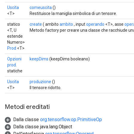
AndReluAndRequantize
Uscita
comeuscita
()
<T>
Restituisce la maniglia simbolica di un tensore.
ize
statico
create
( ambito
ambito
, input
operando
<T>, asse
oper
<T, U
Metodo factory per creare una classe che racchiude un
Requantize
estende
ize
Numero>
Prod
<T>
Opzioni
keepDims
(keepDims booleano)
prod.
statiche
Uscita
produzione
()
<T>
Il tensore ridotto.
Metodi ereditati
Dalla classe
org.tensorflow.op.PrimitiveOp
Dalla classe java.lang.Object
Dall'interfaccia
org.tensorflow.Operand