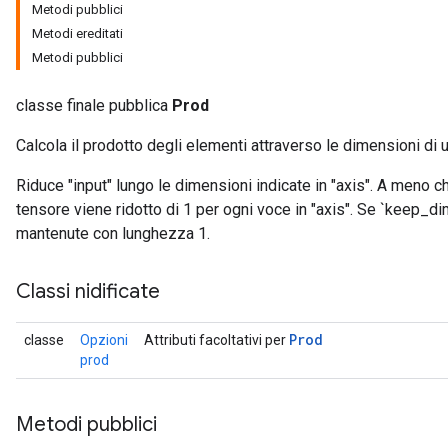
Metodi pubblici
Metodi ereditati
Metodi pubblici
classe finale pubblica
Prod
ize
Calcola il prodotto degli elementi attraverso le dimensioni di 
Riduce "input" lungo le dimensioni indicate in "axis". A meno c
tensore viene ridotto di 1 per ogni voce in "axis". Se `keep_d
mantenute con lunghezza 1.
Requantize
Classi nidificate
ize
AndReluAndRequantize
u
Prod
classe
Opzioni
Attributi facoltativi per
uAndRequantize
prod
Metodi pubblici
AndRelu