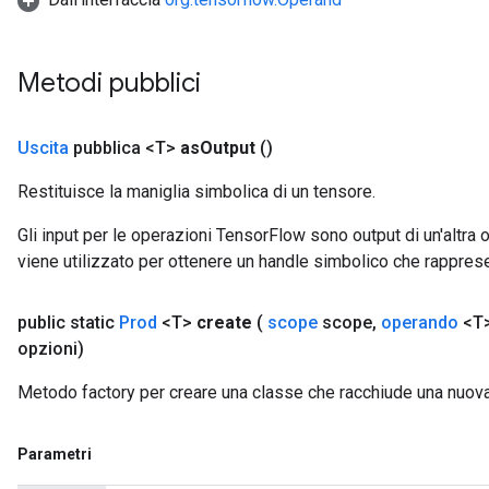
Metodi pubblici
Uscita
pubblica <T>
as
Output
()
Restituisce la maniglia simbolica di un tensore.
Gli input per le operazioni TensorFlow sono output di un'alt
viene utilizzato per ottenere un handle simbolico che rappresent
public static
Prod
<T>
create
(
scope
scope
,
operando
<T>
opzioni)
Metodo factory per creare una classe che racchiude una nuov
Parametri