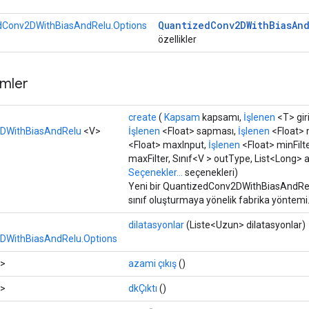
Quantized
Conv2DWith
Bias
An
dConv2DWithBiasAndRelu.Options
özellikler
mler
create
(
Kapsam
kapsamı,
İşlenen
<T> giri
DWithBiasAndRelu
<V>
İşlenen
<Float> sapması,
İşlenen
<Float> 
<Float> maxInput,
İşlenen
<Float> minFilt
maxFilter, Sınıf<V > outType, List<Long> a
Seçenekler...
seçenekleri)
Yeni bir QuantizedConv2DWithBiasAndRelu
sınıf oluşturmaya yönelik fabrika yöntemi
dilatasyonlar
(Liste<Uzun> dilatasyonlar)
DWithBiasAndRelu.Options
>
azami çıkış
()
>
dkÇıktı
()