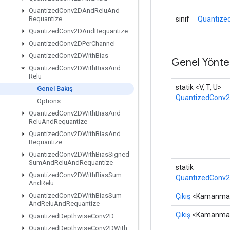
Quantized
Conv2DAnd
Relu
And
sınıf
Quantize
Requantize
Quantized
Conv2DAnd
Requantize
Quantized
Conv2DPer
Channel
Quantized
Conv2DWith
Bias
Genel Yönte
Quantized
Conv2DWith
Bias
And
Relu
statik <V, T, U>
Genel Bakış
QuantizedConv2
Options
Quantized
Conv2DWith
Bias
And
Relu
And
Requantize
Quantized
Conv2DWith
Bias
And
Requantize
Quantized
Conv2DWith
Bias
Signed
Sum
And
Relu
And
Requantize
statik
Quantized
Conv2DWith
Bias
Sum
QuantizedConv2
And
Relu
Quantized
Conv2DWith
Bias
Sum
Çıkış
<Kamanma
And
Relu
And
Requantize
Çıkış
<Kamanma
Quantized
Depthwise
Conv2D
Quantized
Depthwise
Conv2DWith