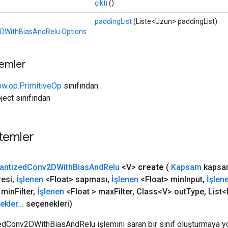
çıktı
()
paddingList
(Liste<Uzun> paddingList)
DWithBiasAndRelu.Options
temler
ow.op.PrimitiveOp
sınıfından
ject sınıfından
temler
antized
Conv2DWith
Bias
And
Relu
<V>
create
(
Kapsam
kapsa
resi
,
İşlenen
<Float> sapması
,
İşlenen
<Float> min
Input
,
İşlen
 min
Filter
,
İşlenen
<Float > max
Filter
,
Class<V> out
Type
,
List<
ekler
.
.
.
seçenekleri)
edConv2DWithBiasAndRelu işlemini saran bir sınıf oluşturmaya yö