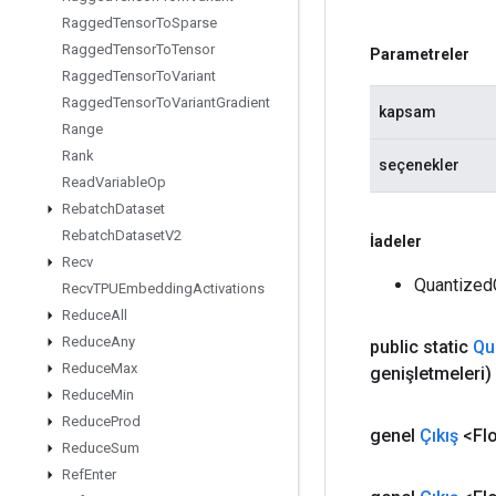
Ragged
Tensor
To
Sparse
Ragged
Tensor
To
Tensor
Parametreler
Ragged
Tensor
To
Variant
Ragged
Tensor
To
Variant
Gradient
kapsam
Range
Rank
seçenekler
Read
Variable
Op
Rebatch
Dataset
Rebatch
Dataset
V2
İadeler
Recv
Quantized
Recv
TPUEmbedding
Activations
Reduce
All
Reduce
Any
public static
Qu
Reduce
Max
genişletmeleri)
Reduce
Min
Reduce
Prod
genel
Çıkış
<Flo
Reduce
Sum
Ref
Enter