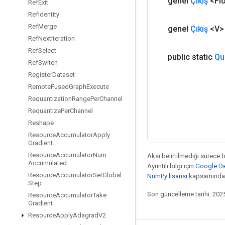
genel
Çıkış
<Flo
Ref
Exit
Ref
Identity
Ref
Merge
genel
Çıkış
<V>
Ref
Next
Iteration
Ref
Select
public static
Qu
Ref
Switch
Register
Dataset
Remote
Fused
Graph
Execute
Requantization
Range
Per
Channel
Requantize
Per
Channel
Reshape
Resource
Accumulator
Apply
Gradient
Resource
Accumulator
Num
Aksi belirtilmediği sürece 
Accumulated
Ayrıntılı bilgi için
Google Dev
Resource
Accumulator
Set
Global
NumPy lisansı
kapsamındad
Step
Son güncelleme tarihi: 202
Resource
Accumulator
Take
Gradient
Resource
Apply
Adagrad
V2