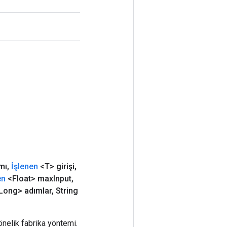
mı
,
İşlenen
<T> girişi
,
en
<Float> max
Input
,
Long> adımlar
,
String
nelik fabrika yöntemi.