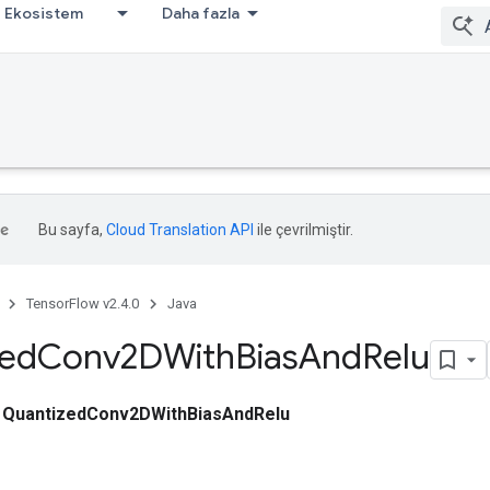
Ekosistem
Daha fazla
Bu sayfa,
Cloud Translation API
ile çevrilmiştir.
TensorFlow v2.4.0
Java
zed
Conv2DWith
Bias
And
Relu
ı
QuantizedConv2DWithBiasAndRelu
r