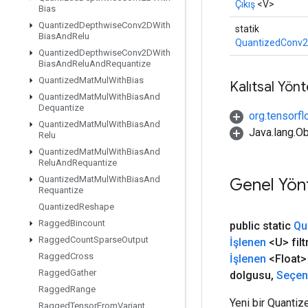
Çıkış
<V>
Bias
Quantized
Depthwise
Conv2DWith
statik
Bias
And
Relu
QuantizedConv2
Quantized
Depthwise
Conv2DWith
Bias
And
Relu
And
Requantize
Quantized
Mat
Mul
With
Bias
Kalıtsal Yön
Quantized
Mat
Mul
With
Bias
And
Dequantize
org.tensorfl
Quantized
Mat
Mul
With
Bias
And
Java.lang.Ob
Relu
Quantized
Mat
Mul
With
Bias
And
Relu
And
Requantize
Quantized
Mat
Mul
With
Bias
And
Genel Yön
Requantize
Quantized
Reshape
Ragged
Bincount
public static
Qu
Ragged
Count
Sparse
Output
İşlenen
<U> filt
Ragged
Cross
İşlenen
<Float>
Ragged
Gather
dolgusu
,
Seçen
Ragged
Range
Yeni bir Quantiz
Ragged
Tensor
From
Variant