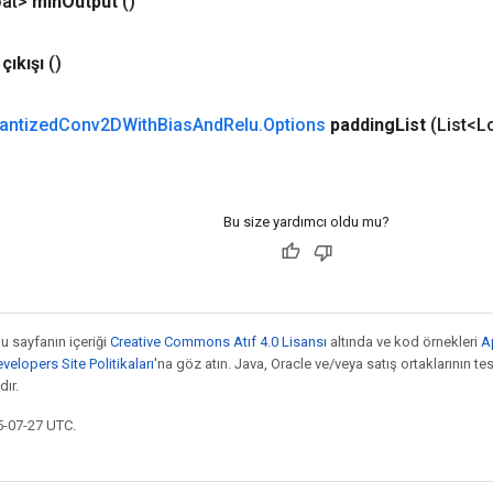
at>
min
Output
()
çıkışı
()
antized
Conv2DWith
Bias
And
Relu
.
Options
padding
List
(List<L
Bu size yardımcı oldu mu?
bu sayfanın içeriği
Creative Commons Atıf 4.0 Lisansı
altında ve kod örnekleri
A
elopers Site Politikaları
'na göz atın. Java, Oracle ve/veya satış ortaklarının tesc
ır.
5-07-27 UTC.