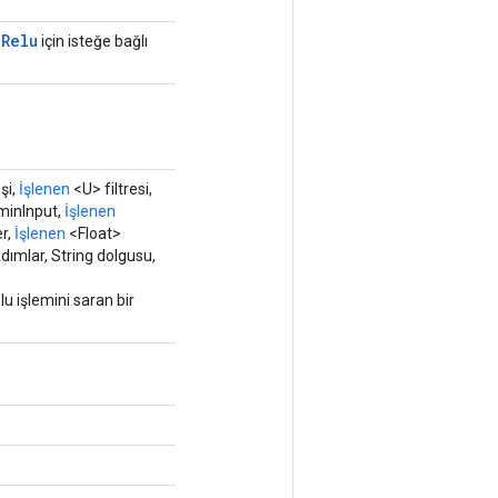
d
Relu
için isteğe bağlı
şi,
İşlenen
<U> filtresi,
minInput,
İşlenen
er,
İşlenen
<Float>
dımlar, String dolgusu,
 işlemini saran bir
.