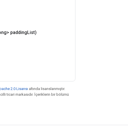
ong> padding
List)
pache 2.0 Lisansı
altında lisanslanmıştır.
illi ticari markasıdır. İçeriklerin bir bölümü