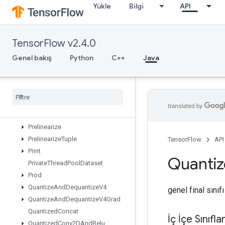
Yükle
Bilgi
API
OutfeedEnqueue
OutfeedEnqueueTuple
Pad
TensorFlow v2.4.0
ParallelConcat
ParallelDynamicStitch
Genel bakış
Python
C++
Java
ParseExampleDatasetV2
Parse
Example
V2
Parse
Sequence
Example
V2
Placeholder
Placeholder
With
Default
Prelinearize
Prelinearize
Tuple
TensorFlow
API
Print
Quanti
Private
Thread
Pool
Dataset
Prod
Quantize
And
Dequantize
V4
genel final sınıf
Quantize
And
Dequantize
V4Grad
Quantized
Concat
İç İçe Sınıfla
Quantized
Conv2DAnd
Relu