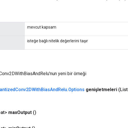
mevcut kapsam
isteğe bağlı nitelik değerlerini taşır
Conv2DWithBiasAndRelu'nun yeni bir örneği
antized
Conv2DWith
Bias
And
Relu
.
Options
genişletmeleri
(Lis
at>
max
Output
()