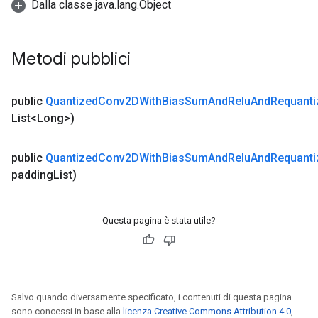
Dalla classe java.lang.Object
Metodi pubblici
public
Quantized
Conv2DWith
Bias
Sum
And
Relu
And
Requanti
List<Long>)
public
Quantized
Conv2DWith
Bias
Sum
And
Relu
And
Requanti
padding
List)
Questa pagina è stata utile?
Salvo quando diversamente specificato, i contenuti di questa pagina
sono concessi in base alla
licenza Creative Commons Attribution 4.0
,