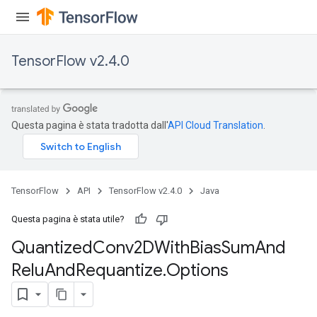
TensorFlow v2.4.0
Questa pagina è stata tradotta dall'
API Cloud Translation
.
ize
TensorFlow
API
TensorFlow v2.4.0
Java
Requantize
Questa pagina è stata utile?
ize
Quantized
Conv2DWith
Bias
Sum
And
AndReluAndRequantize
Relu
And
Requantize
.
Options
u
uAndRequantize