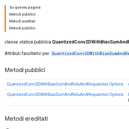
Su questa pagina
Metodi pubblici
AndRelu
Metodi ereditati
AndReluAndRequantize
Metodi pubblici
ize
classe statica pubblica
QuantizedConv2DWithBiasSumAndR
Attributi facoltativi per
QuantizedConv2DWithBiasSumAndR
Requantize
ize
Metodi pubblici
QuantizedConv2DWithBiasSumAndReluAndRequantize.Options
QuantizedConv2DWithBiasSumAndReluAndRequantize.Options
Metodi ereditati