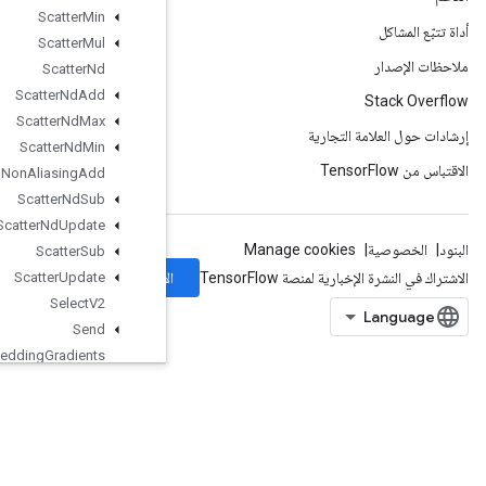
Scatter
Min
Scatter
Mul
Scatter
Nd
Scatter
Nd
Add
Scatter
Nd
Max
Scatter
Nd
Min
Scatter
Nd
Non
Aliasing
Add
Scatter
Nd
Sub
Scatter
Nd
Update
Scatter
Sub
الاشتراك
Scatter
Update
Select
V2
Send
Send
TPUEmbedding
Gradients
Set
Diff1d
Set
Size
Shape
Shape
N
Shard
Dataset