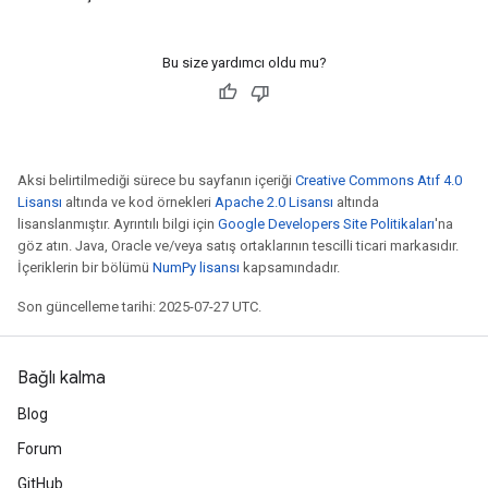
Bu size yardımcı oldu mu?
Aksi belirtilmediği sürece bu sayfanın içeriği
Creative Commons Atıf 4.0
Lisansı
altında ve kod örnekleri
Apache 2.0 Lisansı
altında
lisanslanmıştır. Ayrıntılı bilgi için
Google Developers Site Politikaları
'na
göz atın. Java, Oracle ve/veya satış ortaklarının tescilli ticari markasıdır.
İçeriklerin bir bölümü
NumPy lisansı
kapsamındadır.
Son güncelleme tarihi: 2025-07-27 UTC.
Bağlı kalma
Blog
Forum
GitHub