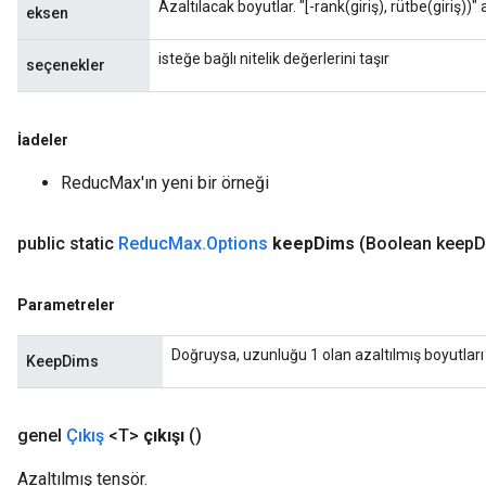
Azaltılacak boyutlar. "[-rank(giriş), rütbe(giriş))" 
eksen
ametersGradAccumDebug
adParameters
isteğe bağlı nitelik değerlerini taşır
seçenekler
radParametersGradAccumDebug
rameters
ParametersGradAccumDebug
İadeler
eters
metersGradAccumDebug
ReducMax'ın yeni bir örneği
ientDescentParameters
dientDescentParametersGradAccumDebug
public static
Reduc
Max
.
Options
keep
Dims
(Boolean keep
D
Parametreler
Doğruysa, uzunluğu 1 olan azaltılmış boyutları
KeepDims
genel
Çıkış
<T>
çıkışı
()
Azaltılmış tensör.