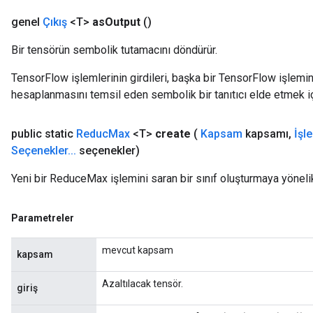
genel
Çıkış
<T>
as
Output
()
Bir tensörün sembolik tutamacını döndürür.
TensorFlow işlemlerinin girdileri, başka bir TensorFlow işleminin
hesaplanmasını temsil eden sembolik bir tanıtıcı elde etmek için
m
public static
Reduc
Max
<T>
create
(
Kapsam
kapsamı
,
İşl
rs
Seçenekler
.
.
.
seçenekler)
ersGradAccumDebug
eters
Yeni bir ReduceMax işlemini saran bir sınıf oluşturmaya yöneli
metersGradAccumDebug
ters
Parametreler
metersGradAccumDebug
ropParameters
mevcut kapsam
kapsam
s
ersGradAccumDebug
Azaltılacak tensör.
giriş
ghtParameters
meters