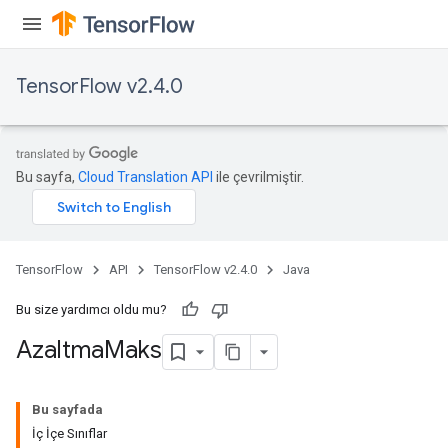
TensorFlow v2.4.0
Bu sayfa,
Cloud Translation API
ile çevrilmiştir.
TensorFlow
API
TensorFlow v2.4.0
Java
Bu size yardımcı oldu mu?
Azaltma
Maks
Bu sayfada
İç İçe Sınıflar