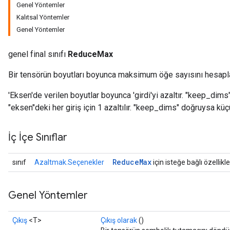
Genel Yöntemler
Kalıtsal Yöntemler
Genel Yöntemler
genel final sınıfı
ReduceMax
Bir tensörün boyutları boyunca maksimum öğe sayısını hesapla
'Eksen'de verilen boyutlar boyunca 'girdi'yi azaltır. "keep_dim
"eksen"deki her giriş için 1 azaltılır. "keep_dims" doğruysa küç
İç İçe Sınıflar
Reduce
Max
sınıf
Azaltmak.Seçenekler
için isteğe bağlı özellikle
Genel Yöntemler
Çıkış
<T>
Çıkış olarak
()