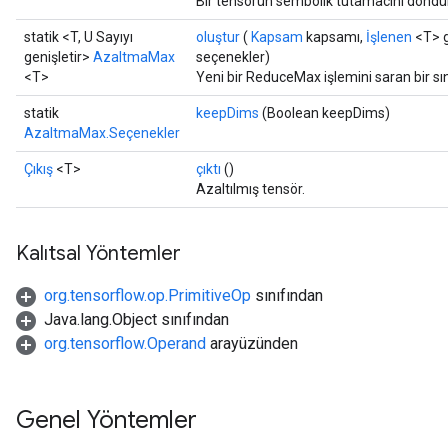
Bir tensörün sembolik tutamacını döndür
statik <T, U Sayıyı
oluştur
(
Kapsam
kapsamı,
İşlenen
<T> gi
genişletir>
AzaltmaMax
seçenekler)
<T>
Yeni bir ReduceMax işlemini saran bir sı
statik
keepDims
(Boolean keepDims)
AzaltmaMax.Seçenekler
Çıkış
<T>
çıktı
()
Azaltılmış tensör.
Kalıtsal Yöntemler
org.tensorflow.op.PrimitiveOp
sınıfından
Java.lang.Object sınıfından
org.tensorflow.Operand
arayüzünden
Genel Yöntemler