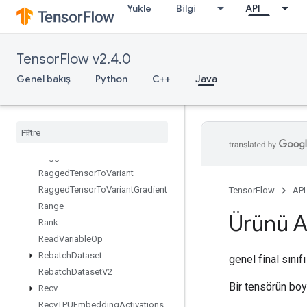
Yükle
Bilgi
API
QuantizedMatMulWithBiasAndRequantize
QuantizedReshape
RaggedBincount
TensorFlow v2.4.0
RaggedCountSparseOutput
RaggedCross
Genel bakış
Python
C++
Java
RaggedGather
Ragged
Range
Ragged
Tensor
From
Variant
Ragged
Tensor
To
Sparse
Ragged
Tensor
To
Tensor
Ragged
Tensor
To
Variant
Ragged
Tensor
To
Variant
Gradient
TensorFlow
API
Range
Ürünü A
Rank
Read
Variable
Op
Rebatch
Dataset
genel final sınıf
Rebatch
Dataset
V2
Bir tensörün boy
Recv
Recv
TPUEmbedding
Activations