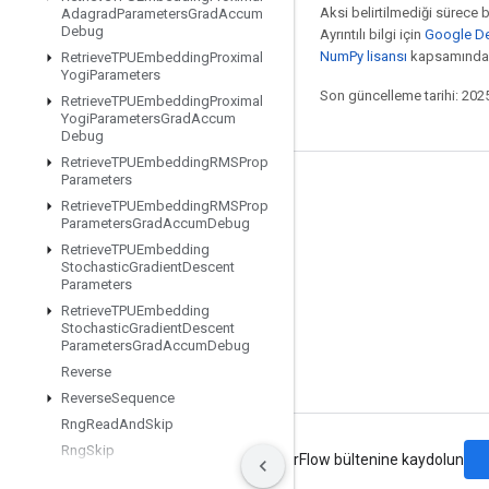
Aksi belirtilmediği sürece 
Adagrad
Parameters
Grad
Accum
Debug
Ayrıntılı bilgi için
Google Dev
NumPy lisansı
kapsamındad
Retrieve
TPUEmbedding
Proximal
Yogi
Parameters
Son güncelleme tarihi: 202
Retrieve
TPUEmbedding
Proximal
Yogi
Parameters
Grad
Accum
Debug
Retrieve
TPUEmbedding
RMSProp
Parameters
Bağlı kalma
Retrieve
TPUEmbedding
RMSProp
Parameters
Grad
Accum
Debug
Blog
Retrieve
TPUEmbedding
Forum
Stochastic
Gradient
Descent
Parameters
GitHub
Retrieve
TPUEmbedding
Stochastic
Gradient
Descent
Twitter
Parameters
Grad
Accum
Debug
YouTube
Reverse
Reverse
Sequence
Rng
Read
And
Skip
Rng
Skip
Şartlar
Gizlilik
Manage cookies
TensorFlow bültenine kaydolun
Roll