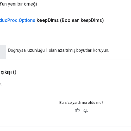
un yeni bir örneği
duc
Prod
.
Options
keep
Dims
(Boolean keep
Dims)
Doğruysa, uzunluğu 1 olan azaltılmış boyutları koruyun.
çıkışı
()
.
Bu size yardımcı oldu mu?