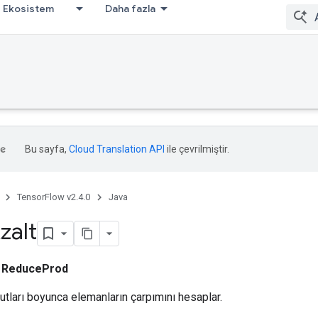
Ekosistem
Daha fazla
Bu sayfa,
Cloud Translation API
ile çevrilmiştir.
TensorFlow v2.4.0
Java
zalt
ı
ReduceProd
utları boyunca elemanların çarpımını hesaplar.