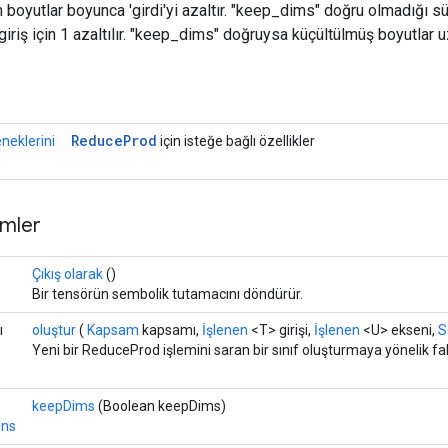
n boyutlar boyunca 'girdi'yi azaltır. "keep_dims" doğru olmadığı s
iriş için 1 azaltılır. "keep_dims" doğruysa küçültülmüş boyutlar u
r
Reduce
Prod
neklerini
için isteğe bağlı özellikler
mler
Çıkış olarak
()
Bir tensörün sembolik tutamacını döndürür.
ı
oluştur
(
Kapsam
kapsamı,
İşlenen
<T> girişi,
İşlenen
<U> ekseni,
S
Yeni bir ReduceProd işlemini saran bir sınıf oluşturmaya yönelik f
keepDims
(Boolean keepDims)
ons