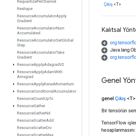
Requantize
Per
Channel
Çıkış
<T>
Reshape
Resource
Accumulator
Apply
Gradient
Resource
Accumulator
Num
Kalıtsal Yön
Accumulated
Resource
Accumulator
Set
Global
org.tensorfl
Step
Java.lang.Ob
Resource
Accumulator
Take
org.tensorf
Gradient
Resource
Apply
Adagrad
V2
Resource
Apply
Adam
With
Amsgrad
Genel Yön
Resource
Apply
Keras
Momentum
Resource
Conditional
Accumulator
genel
Çıkış
<T>
Resource
Count
Up
To
Resource
Gather
Bir tensörün sem
Resource
Gather
Nd
Resource
Scatter
Add
TensorFlow işleml
Resource
Scatter
Div
hesaplanmasını t
Resource
Scatter
Max