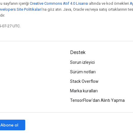
bu sayfanın içeriği
Creative Commons Atıf 4.0 Lisansı
altında ve kod örnekleri
A
elopers Site Politikaları
'na göz atın. Java, Oracle ve/veya satış ortaklarının tesc
ır.
5-07-27 UTC.
Destek
Sorun izleyici
Sürüm notları
Stack Overflow
Marka kuralları
TensorFlow'dan Alıntı Yapma
Abone ol