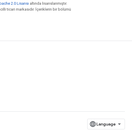
pache 2.0 Lisansı
altında lisanslanmıştır.
illi ticari markasıdır. İçeriklerin bir bölümü