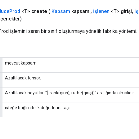
duce
Prod
<T>
create
(
Kapsam
kapsamı
,
İşlenen
<T> girişi
,
İ
çenekler)
rod işlemini saran bir sınıf oluşturmaya yönelik fabrika yöntemi.
mevcut kapsam
Azaltılacak tensör.
Azaltılacak boyutlar. "[-rank(giriş), rütbe(giriş))" aralığında olmalıdır.
isteğe bağlı nitelik değerlerini taşır