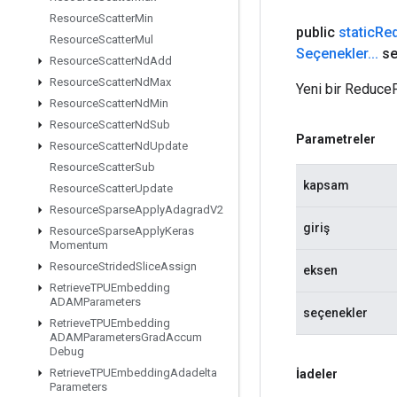
Resource
Scatter
Min
public
static
Re
Resource
Scatter
Mul
Seçenekler
.
.
.
se
Resource
Scatter
Nd
Add
Resource
Scatter
Nd
Max
Yeni bir ReduceP
Resource
Scatter
Nd
Min
Resource
Scatter
Nd
Sub
Parametreler
Resource
Scatter
Nd
Update
Resource
Scatter
Sub
kapsam
Resource
Scatter
Update
Resource
Sparse
Apply
Adagrad
V2
giriş
Resource
Sparse
Apply
Keras
Momentum
Resource
Strided
Slice
Assign
eksen
Retrieve
TPUEmbedding
ADAMParameters
seçenekler
Retrieve
TPUEmbedding
ADAMParameters
Grad
Accum
Debug
Retrieve
TPUEmbedding
Adadelta
İadeler
Parameters