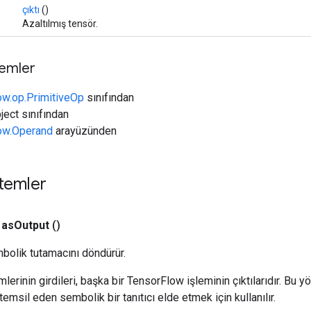
çıktı
()
Azaltılmış tensör.
temler
ow.op.PrimitiveOp
sınıfından
ject sınıfından
low.Operand
arayüzünden
temler
as
Output
()
bolik tutamacını döndürür.
erinin girdileri, başka bir TensorFlow işleminin çıktılarıdır. Bu yö
emsil eden sembolik bir tanıtıcı elde etmek için kullanılır.