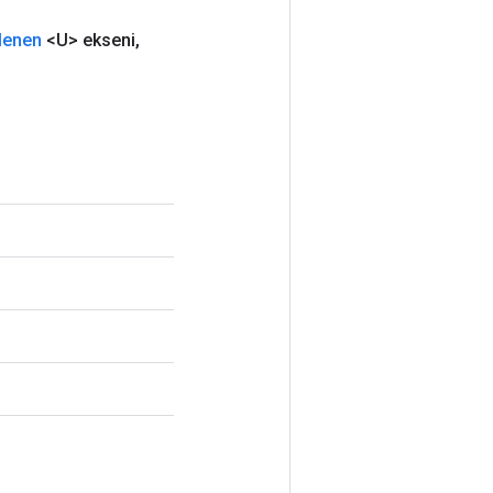
şlenen
<U> ekseni
,