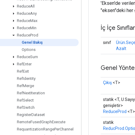
'Eksen'de verile
Reduce
All
"eksen"deki her g
Reduce
Any
Reduce
Max
İç İçe Sınıfla
Reduce
Min
Reduce
Prod
sınıf
Ürün.Seçe
Genel Bakış
Azalt
Options
Reduce
Sum
Ref
Enter
Genel Yönte
Ref
Exit
Ref
Identity
Çıkış
<T>
Ref
Merge
Ref
Next
Iteration
statik <T, U Sayıy
Ref
Select
genişletir>
Ref
Switch
ReduceProd
<T>
Register
Dataset
Remote
Fused
Graph
Execute
statik
ReducProd.Opti
Requantization
Range
Per
Channel