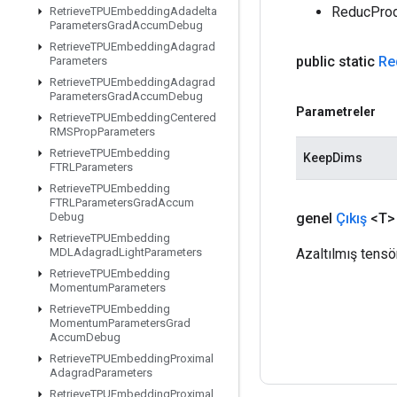
ReducProd'
Retrieve
TPUEmbedding
Adadelta
Parameters
Grad
Accum
Debug
Retrieve
TPUEmbedding
Adagrad
public static
Re
Parameters
Retrieve
TPUEmbedding
Adagrad
Parameters
Grad
Accum
Debug
Parametreler
Retrieve
TPUEmbedding
Centered
RMSProp
Parameters
Retrieve
TPUEmbedding
KeepDims
FTRLParameters
Retrieve
TPUEmbedding
FTRLParameters
Grad
Accum
genel
Çıkış
<T>
Debug
Retrieve
TPUEmbedding
Azaltılmış tensör
MDLAdagrad
Light
Parameters
Retrieve
TPUEmbedding
Momentum
Parameters
Retrieve
TPUEmbedding
Momentum
Parameters
Grad
Accum
Debug
Retrieve
TPUEmbedding
Proximal
Adagrad
Parameters
Retrieve
TPUEmbedding
Proximal