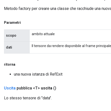
m
Metodo factory per creare una classe che racchiude una nuova
rs
ersGradAccumDebug
Parametri
eters
metersGradAccumDebug
ambito attuale
scopo
ters
metersGradAccumDebug
Il tensore da rendere disponibile al frame principale
dati
ropParameters
s
ersGradAccumDebug
ritorna
ghtParameters
meters
una nuova istanza di RefExit
ametersGradAccumDebug
adParameters
Uscita
pubblica <T>
uscita
()
radParametersGradAccumDebug
rameters
Lo stesso tensore di "data".
ParametersGradAccumDebug
eters