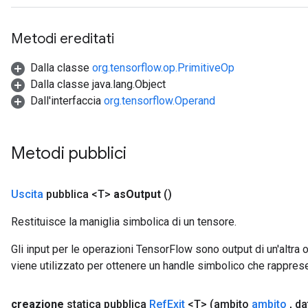
Metodi ereditati
Dalla classe
org.tensorflow.op.PrimitiveOp
Dalla classe java.lang.Object
Dall'interfaccia
org.tensorflow.Operand
Metodi pubblici
Uscita
pubblica <T>
as
Output
()
Restituisce la maniglia simbolica di un tensore.
Gli input per le operazioni TensorFlow sono output di un'alt
viene utilizzato per ottenere un handle simbolico che rappresent
creazione
statica pubblica
Ref
Exit
<T>
(ambito
ambito
,
da