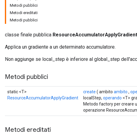
Metodi pubblici
Metodi ereditati
Metodi pubblici
classe finale pubblica
ResourceAccumulatorApplyGradien
Applica un gradiente a un determinato accumulatore.
Non aggiunge se local_step è inferiore al global_step dell'ac
Metodi pubblici
static <T>
create
( ambito
ambito
,
op
ResourceAccumulatorApplyGradient
localStep,
operando
<T> gra
Metodo factory per creare 
operazione ResourceAccum
Metodi ereditati