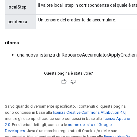
Il valore local_step in corrispondenza del quale è sta
localStep
meters
ametersGradAccumDebug
Un tensore del gradiente da accumulare.
pendenza
adParameters
radParametersGradAccumDebug
rameters
ritorna
ParametersGradAccumDebug
eters
una nuova istanza di ResourceAccumulatorApplyGradien
metersGradAccumDebug
ientDescentParameters
dientDescentParametersGradAccumDebug
Questa pagina è stata utile?
Salvo quando diversamente specificato, i contenuti di questa pagina
sono concessi in base alla
licenza Creative Commons Attribution 4.0
,
mentre gli esempi di codice sono concessi in base alla
licenza Apache
2.0
. Per ulteriori dettagli, consulta le
norme del sito di Google
Developers
. Java è un marchio registrato di Oracle e/o delle sue
consociate. Alcuni contenuti sono concessi in base alla
licenza NumPy
.