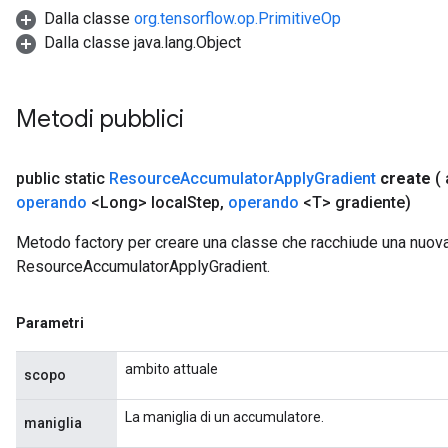
Dalla classe
org.tensorflow.op.PrimitiveOp
Dalla classe java.lang.Object
Metodi pubblici
public static
Resource
Accumulator
Apply
Gradient
create
(
m
operando
<Long> local
Step
,
operando
<T> gradiente)
rs
Metodo factory per creare una classe che racchiude una nuov
ersGradAccumDebug
ResourceAccumulatorApplyGradient.
eters
metersGradAccumDebug
Parametri
ters
metersGradAccumDebug
ambito attuale
scopo
ropParameters
s
La maniglia di un accumulatore.
maniglia
ersGradAccumDebug
ghtParameters